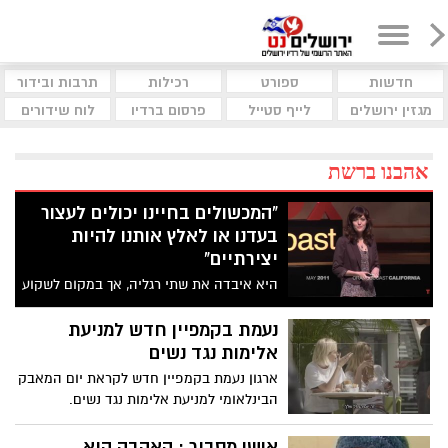
חדשות
ספורט
רכילות
תרבות ובידור
מגזין ירושלים
לייף סטייל
פרסום ברדיו
לוח שידורים
אהבנו ברשת
"המכשולים בחיינו יכולים לעצור
בעדנו או לאלץ אותנו להיות
יצירתיים"
היא איבדה את שתי רגליה, אך במקום לשקוע
ברחמים עצמיים היא החליטה לחיות את חייה
במלואם: צפו בהרצאתה מעוררת ההשראה
נעמת בקמפיין חדש למניעת
של איימי פורדי
אלימות נגד נשים
ארגון נעמת בקמפיין חדש לקראת יום המאבק
הבינלאומי למניעת אלימות נגד נשים.
בסרטונים נראות ידועניות כאשר הן מצולמות
כביכול במצלמה נסתרת ונתפסות מטרידות,
אושו מסביר : האהבה היא