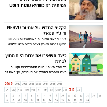
מחפיצות ומקטינות גברים. הסרטונים נוגעים
אמיתית רק כשהיא נותנת חופש
בשלל סוגיות הקשורות באופן ישיר לתופעת
האלימות, המכוונת ברוב המקרים המוחלט נגד
נשים. שיר אלמליח לדוגמן שעובד איתה: "אני
רוצה אותך בתחתונים – תתפשט!" - צפו
הקליפ החדש של אחיות NERVO
ודיג'יי סקאזי
דיג'יי סקאזי והאחיות האוסטרליות NERVO
הגיעו לדרום הארץ לצלם קליפ חדש ללהיט
"Faded" . הקלפי צולם בחווה הסולרית
באשלים, בים המלח ובמערות בית גוברין.
כיצד תשאירו את צרות היום מחוץ
סקאזי" היה חשוב לי לצלם את הקליפ בארץ
לבית?
".
כל אחד מאיתנו חווה התמודדויות וקשיים
כאלו ואחרים במהלך יום העבודה, אך האם זה
נכון לקחת את אלו הביתה ולהוציא את
התחושה המרה, תהא אשר תהא, על האנשים
2019
2020
2021
2022
2023
2024
2025
2026
היקרים לנו מכל? הסרטון הבא יציג בפניכם
נוב
דצמ
אוק
ספט
אוג
יול
יונ
מאי
אפר
מרץ
פבר
ינו
משל מקסים החושף דרך אפשרית להתמודד
1
2
3
4
5
6
7
8
9
10
11
12
13
14
15
16
עם בעיות שכאלו - צפו
17
18
19
20
21
22
23
24
25
26
27
28
29
30