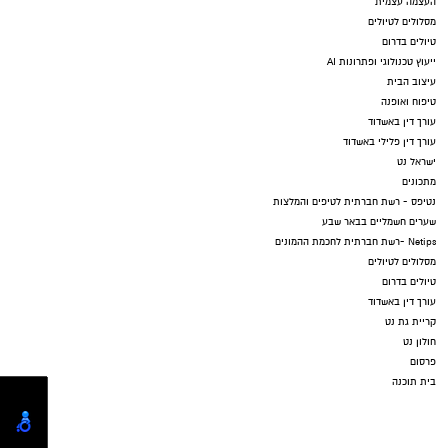
העצמה עצמית
מסלולים לטיולים
טיולים בדרום
ייעוץ טכנולוגי ופתרונות AI
עיצוב הבית
טיפוח ואופנה
עורך דין באשדוד
עורך דין פלילי באשדוד
ישראל נט
מתכונים
נטיפס - רשת חברתית לטיפים והמלצות
שערים חשמליים בבאר שבע
Netips -רשת חברתית לחכמת ההמונים
מסלולים לטיולים
טיולים בדרום
עורך דין באשדוד
קריית גת נט
חולון נט
פרסום
בית תוכנה