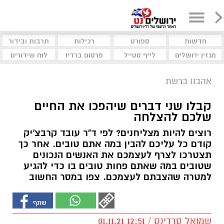
חדשות
ספורט
רכילות
תרבות ובידור
מגזין ירושלים
לייף סטייל
פרסום ברדיו
לוח שידורים
אהבנו ברשת
קבלו שני דברים שיהפכו את החיים
שלכם להצלחה
רוצים להיות מצליחנים? לפי ד"ר עובד קרבצ'יק
קודם כל עליכם להבין במה אתם טובים. אחר כך
תצטרכו לצרף לעצמכם את האנשים הנכונים
שטובים במה שאתם פחות טובים בו כדי להגיע
למטרה שהצבתם לעצמכם. צפו במסר החשוב
שמואל סרדינס / 12:51 01.11.21