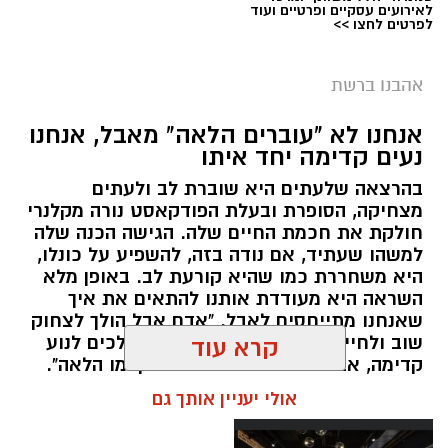
לאירועים עסקיים ופרטיים ועוד
לפרטים לחצו >>
אהבנו ברשת
אנחנו לא "עוברים הלאה" מאבל, אנחנו
נעים קדימה יחד איתו
בהרצאה שלעתים היא שוברת לב ולעתים
מצחיקה, הסופרת ובעלת הפודקאסט נורה מקלנרי
חולקת את חכמת החיים שלה. הגישה הכנה שלה
למשהו שעתיד, אם נודה בזה, להשפיע על כונלו,
היא משחררת כמו שהיא קורעת לב. באופן מלא
השראה היא מעודדת אותנו להתאים את איך
שאנחנו מתייחסים לאבל. "אדם אבל הולך לצחוק
שוב ולחייך שוב", היא אומרת. "הם הולכים לנוע
קרא עוד
קדימה, אבל זה לא אומר שהם התקדמו הלאה".
אולי יעניין אותך גם
אלדה נתנאל / 11:29 10.05.26
תגים:
אבל