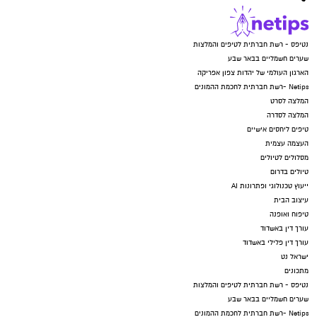
נטיפס - רשת חברתית לטיפים והמלצות
שערים חשמליים בבאר שבע
הארגון העולמי של יהדות צפון אפריקה
Netips -רשת חברתית לחכמת ההמונים
המלצה לסרט
המלצה לסדרה
טיפים ליחסים אישיים
העצמה עצמית
מסלולים לטיולים
טיולים בדרום
ייעוץ טכנולוגי ופתרונות AI
עיצוב הבית
טיפוח ואופנה
עורך דין באשדוד
עורך דין פלילי באשדוד
ישראל נט
מתכונים
נטיפס - רשת חברתית לטיפים והמלצות
שערים חשמליים בבאר שבע
Netips -רשת חברתית לחכמת ההמונים