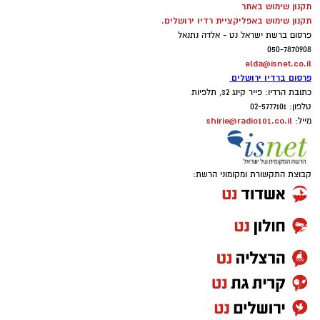
תקנון שימוש באתר
תקנון שימוש באפליקציית רדיו ירושלים.
פרסום ברשת ישראל נט - אלדה נתנאל
050-7870908
elda@isnet.co.il
פרסום ברדיו ירושלים
כתובת הרדיו: פייר קינג 32, תלפיות
טלפון: 02-5777101
shirie@radio101.co.il
מייל:
קבוצת התקשורת ומקומוני הרשת: