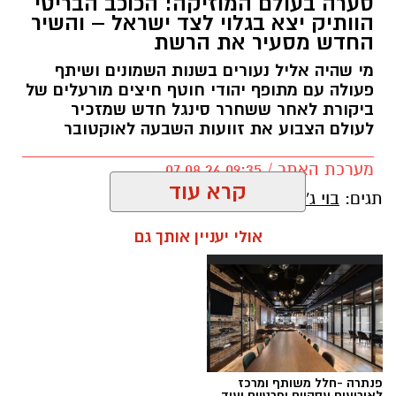
סערה בעולם המוזיקה: הכוכב הבריטי
הוותיק יצא בגלוי לצד ישראל – והשיר
החדש מסעיר את הרשת
מי שהיה אליל נעורים בשנות השמונים ושיתף
פעולה עם מתופף יהודי חוטף חיצים מורעלים של
ביקורת לאחר ששחרר סינגל חדש שמזכיר
לעולם הצבוע את זוועות השבעה לאוקטובר
מערכת האתר / 09:35 07.08.26
קרא עוד
תגים:
בוי ג'ורג'
אולי יעניין אותך גם
פנתרה -חלל משותף ומרכז
לאירועים עסקיים ופרטיים ועוד