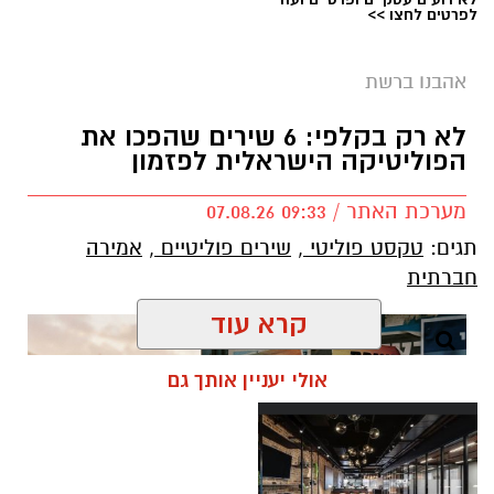
לפרטים לחצו >>
אהבנו ברשת
בוי ג'ורג' השיר החדש שתומך בישראל הקשיבו
למילים וצפו בקלפי הרשמי
לא רק בקלפי: 6 שירים שהפכו את
הפוליטיקה הישראלית לפזמון
בוי ג'ורג' השיר החדש שתומך בישראל הקשיבו
מערכת האתר / 09:33 07.08.26
למילים וצפו בקלפי הרשמי. הזמר הבריטי Boy
תגים:
טקסט פוליטי
,
שירים פוליטיים
,
אמירה
George מעורר סערה בינלאומית בעקבות שיר
חברתית
חדש בשם "We Will Dance Again"
("עוד
נרקוד"), שבו הוא מביע תמיכה בישראל ובקורבנות
קרא עוד
מתקפת הטרור של 7 באוקטובר. השיר שואב
השראה מהאירועים הקשים שהתרחשו בפסטיבל
אולי יעניין אותך גם
הנובה ומהפגיעה באלפי אזרחים ישראלים.
סערה בעולם המוזיקה: הכוכב הבריטי הוותיק יצא
בגלוי לצד ישראל – והשיר החדש מסעיר את