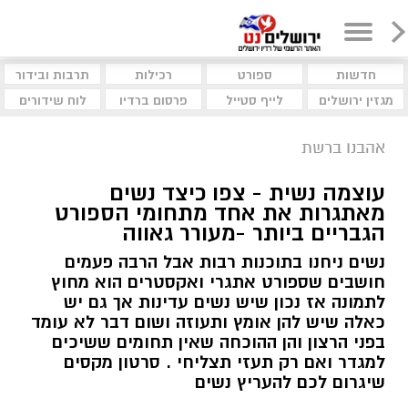
חדשות
ספורט
רכילות
תרבות ובידור
מגזין ירושלים
לייף סטייל
פרסום ברדיו
לוח שידורים
אהבנו ברשת
עוצמה נשית - צפו כיצד נשים
מאתגרות את אחד מתחומי הספורט
הגבריים ביותר -מעורר גאווה
נשים ניחנו בתוכנות רבות אבל הרבה פעמים
חושבים שספורט אתגרי ואקסטרים הוא מחוץ
לתמונה אז נכון שיש נשים עדינות אך גם יש
כאלה שיש להן אומץ ותעוזה ושום דבר לא עומד
בפני הרצון והן ההוכחה שאין תחומים ששיכים
למגדר ואם רק תעזי תצליחי . סרטון מקסים
שיגרום לכם להעריץ נשים