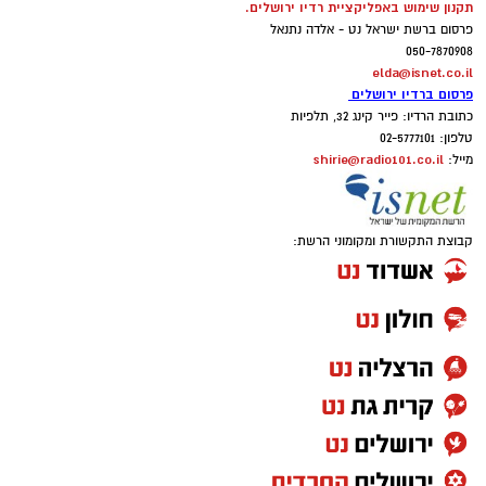
תקנון שימוש באפליקציית רדיו ירושלים.
פרסום ברשת ישראל נט - אלדה נתנאל
050-7870908
elda@isnet.co.il
פרסום ברדיו ירושלים
כתובת הרדיו: פייר קינג 32, תלפיות
טלפון: 02-5777101
shirie@radio101.co.il
מייל:
קבוצת התקשורת ומקומוני הרשת: