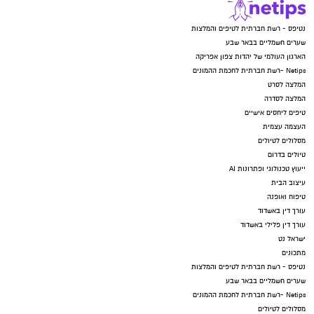
נטיפס - רשת חברתית לטיפים והמלצות
שערים חשמליים בבאר שבע
הארגון העולמי של יהדות צפון אפריקה
Netips -רשת חברתית לחכמת ההמונים
המלצה לסרט
המלצה לסדרה
טיפים ליחסים אישיים
העצמה עצמית
מסלולים לטיולים
טיולים בדרום
ייעוץ טכנולוגי ופתרונות AI
עיצוב הבית
טיפוח ואופנה
עורך דין באשדוד
עורך דין פלילי באשדוד
ישראל נט
מתכונים
נטיפס - רשת חברתית לטיפים והמלצות
שערים חשמליים בבאר שבע
Netips -רשת חברתית לחכמת ההמונים
מסלולים לטיולים