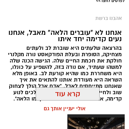
לפרטים לחצו >>
אהבנו ברשת
אנחנו לא "עוברים הלאה" מאבל, אנחנו
נעים קדימה יחד איתו
בהרצאה שלעתים היא שוברת לב ולעתים
מצחיקה, הסופרת ובעלת הפודקאסט נורה מקלנרי
חולקת את חכמת החיים שלה. הגישה הכנה שלה
למשהו שעתיד, אם נודה בזה, להשפיע על כונלו,
היא משחררת כמו שהיא קורעת לב. באופן מלא
השראה היא מעודדת אותנו להתאים את איך
שאנחנו מתייחסים לאבל. "אדם אבל הולך לצחוק
שוב ולחייך שוב", היא אומרת. "הם הולכים לנוע
קרא עוד
קדימה, אבל זה לא אומר שהם התקדמו הלאה".
אולי יעניין אותך גם
אלדה נתנאל / 11:29 10.05.26
תגים:
אבל