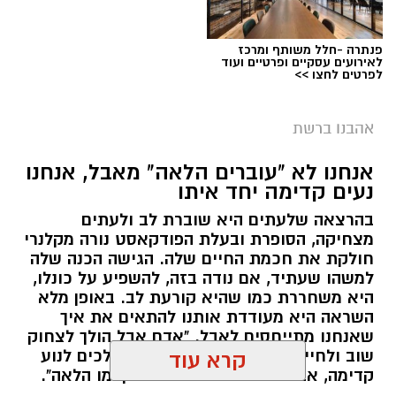
פנתרה -חלל משותף ומרכז
לאירועים עסקיים ופרטיים ועוד
לפרטים לחצו >>
אהבנו ברשת
אנחנו לא "עוברים הלאה" מאבל, אנחנו
נעים קדימה יחד איתו
בהרצאה שלעתים היא שוברת לב ולעתים
מצחיקה, הסופרת ובעלת הפודקאסט נורה מקלנרי
חולקת את חכמת החיים שלה. הגישה הכנה שלה
למשהו שעתיד, אם נודה בזה, להשפיע על כונלו,
היא משחררת כמו שהיא קורעת לב. באופן מלא
השראה היא מעודדת אותנו להתאים את איך
שאנחנו מתייחסים לאבל. "אדם אבל הולך לצחוק
שוב ולחייך שוב", היא אומרת. "הם הולכים לנוע
קרא עוד
קדימה, אבל זה לא אומר שהם התקדמו הלאה".