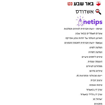
נטיפס - רשת חברתית לטיפים והמלצות
שערים חשמליים בבאר שבע
הארגון העולמי של יהדות צפון אפריקה
Netips -רשת חברתית לחכמת ההמונים
המלצה לסרט
המלצה לסדרה
טיפים ליחסים אישיים
העצמה עצמית
מסלולים לטיולים
טיולים בדרום
ייעוץ טכנולוגי ופתרונות AI
עיצוב הבית
טיפוח ואופנה
עורך דין באשדוד
עורך דין פלילי באשדוד
ישראל נט
מתכונים