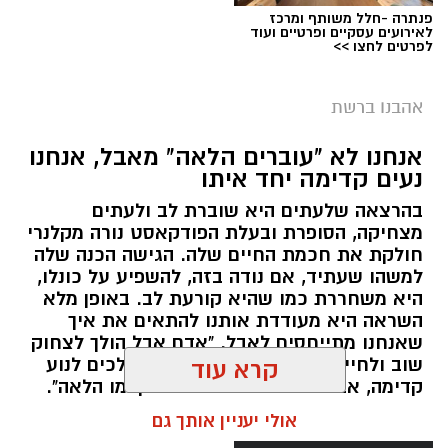
פנתרה -חלל משותף ומרכז
לאירועים עסקיים ופרטיים ועוד
לפרטים לחצו >>
אהבנו ברשת
אנחנו לא "עוברים הלאה" מאבל, אנחנו
נעים קדימה יחד איתו
בהרצאה שלעתים היא שוברת לב ולעתים
מצחיקה, הסופרת ובעלת הפודקאסט נורה מקלנרי
חולקת את חכמת החיים שלה. הגישה הכנה שלה
למשהו שעתיד, אם נודה בזה, להשפיע על כונלו,
היא משחררת כמו שהיא קורעת לב. באופן מלא
השראה היא מעודדת אותנו להתאים את איך
שאנחנו מתייחסים לאבל. "אדם אבל הולך לצחוק
שוב ולחייך שוב", היא אומרת. "הם הולכים לנוע
קרא עוד
קדימה, אבל זה לא אומר שהם התקדמו הלאה".
אולי יעניין אותך גם
אלדה נתנאל / 11:29 10.05.26