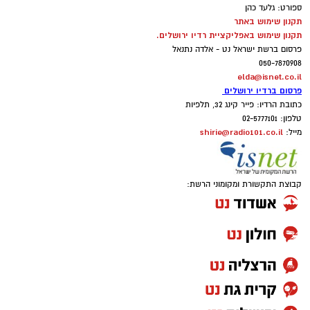
ספורט: גלעד כהן
תקנון שימוש באתר
תקנון שימוש באפליקציית רדיו ירושלים.
פרסום ברשת ישראל נט - אלדה נתנאל
050-7870908
elda@isnet.co.il
פרסום ברדיו ירושלים
כתובת הרדיו: פייר קינג 32, תלפיות
טלפון: 02-5777101
shirie@radio101.co.il
מייל:
קבוצת התקשורת ומקומוני הרשת: