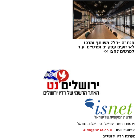
תגים:
אבל
פנתרה -חלל משותף ומרכז
לאירועים עסקיים ופרטיים ועוד
לפרטים לחצו >>
פרסום ברשת ישראל נט - אלדה נתנאל
elda@isnet.co.il
050-7870908 -
מערכת רדיו ירושלים