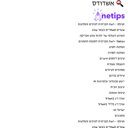
נטיפס - רשת חברתית לטיפים והמלצות
שערים חשמליים בבאר שבע
הארגון העולמי של יהדות צפון אפריקה
Netips -רשת חברתית לחכמת ההמונים
המלצה לסרט
המלצה לסדרה
טיפים ליחסים אישיים
העצמה עצמית
מסלולים לטיולים
טיולים בדרום
ייעוץ טכנולוגי ופתרונות AI
עיצוב הבית
טיפוח ואופנה
עורך דין באשדוד
עורך דין פלילי באשדוד
ישראל נט
מתכונים
נטיפס - רשת חברתית לטיפים והמלצות
שערים חשמליים בבאר שבע