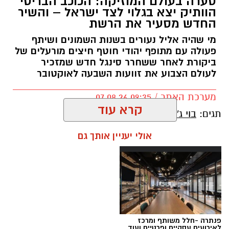
סערה בעולם המוזיקה: הכוכב הבריטי
הוותיק יצא בגלוי לצד ישראל – והשיר
החדש מסעיר את הרשת
מי שהיה אליל נעורים בשנות השמונים ושיתף
פעולה עם מתופף יהודי חוטף חיצים מורעלים של
ביקורת לאחר ששחרר סינגל חדש שמזכיר
לעולם הצבוע את זוועות השבעה לאוקטובר
מערכת האתר / 09:35 07.08.26
קרא עוד
תגים:
בוי ג'ורג'
אולי יעניין אותך גם
פנתרה -חלל משותף ומרכז
לאירועים עסקיים ופרטיים ועוד