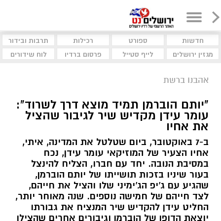
חדשות
ספורט
רכילות
תרבות ובידור
מגזין ירושלים
לייף סטייל
פרסום ברדיו
לוח שידורים
אהבנו ברשת
"יותם הוברמן תמיד מוצא דרך לשרוד":
עומר עידן מקדיש שיר לגיבור שהציל
את אחיו
ב-7 באוקטובר, ביום שטלטל את המדינה, איתי,
אחיו הצעיר של המוזיקאי עומר עידן, נכח
במסיבת הנובה. יחד עם חברו, הצליח להינצל
בעור שיניו בזכות תושייתו של יותם הוברמן,
שהגיע עם ג'יפ הג'ימיני שלו והציל את חייהם,
לצד חייהם של חמישה נוספים. שנה מאוחר יותר,
החליט עידן להקדיש שיר המנציח את גבורתו
יוצאת הדופן של הוברמן וגיבורים אחרים שהצילו