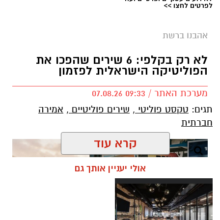
לפרטים לחצו >>
אהבנו ברשת
בוי ג'ורג' השיר החדש שתומך בישראל הקשיבו
למילים וצפו בקלפי הרשמי
לא רק בקלפי: 6 שירים שהפכו את
הפוליטיקה הישראלית לפזמון
בוי ג'ורג' השיר החדש שתומך בישראל הקשיבו
מערכת האתר / 09:33 07.08.26
למילים וצפו בקלפי הרשמי. הזמר הבריטי Boy
תגים:
טקסט פוליטי
,
שירים פוליטיים
,
אמירה
George מעורר סערה בינלאומית בעקבות שיר
חברתית
חדש בשם "We Will Dance Again"
("עוד
נרקוד"), שבו הוא מביע תמיכה בישראל ובקורבנות
קרא עוד
מתקפת הטרור של 7 באוקטובר. השיר שואב
השראה מהאירועים הקשים שהתרחשו בפסטיבל
אולי יעניין אותך גם
הנובה ומהפגיעה באלפי אזרחים ישראלים.
סערה בעולם המוזיקה: הכוכב הבריטי הוותיק יצא
בגלוי לצד ישראל – והשיר החדש מסעיר את