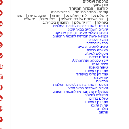
צרכנות ועסקים
תוכן שיווקי
קורונה - המדור המיוחד
קורונה - המדור המיוחד
חברות תוכנה
ירושלים נט
לוח ירושלים נט
יהדות
אהבנו ברשת
נוער
לוח השידורים של רדיו ירושלים
פנאי ואוכל
ירושלים
בקהילה
רדיו ירושלים
תחבורה ציבורית ב
נטיפס - רשת חברתית לטיפים והמלצות
שערים חשמליים בבאר שבע
הארגון העולמי של יהדות צפון אפריקה
Netips -רשת חברתית לחכמת ההמונים
המלצה לסרט
המלצה לסדרה
טיפים ליחסים אישיים
העצמה עצמית
מסלולים לטיולים
טיולים בדרום
ייעוץ טכנולוגי ופתרונות AI
עיצוב הבית
טיפוח ואופנה
עורך דין באשדוד
עורך דין פלילי באשדוד
ישראל נט
מתכונים
נטיפס - רשת חברתית לטיפים והמלצות
שערים חשמליים בבאר שבע
Netips -רשת חברתית לחכמת ההמונים
מסלולים לטיולים
טיולים בדרום
עורך דין באשדוד
קריית גת נט
חולון נט
פרסום