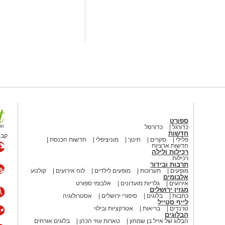
ספורט
כדורגל
כדורסל
חדשות
קבו
פלילי
סקרים
חינוך
מוניציפלי
חדשות הכנסת
חדשות ארציות
רכילות ולילה
רכילות
תרבות ובידור
מופעים
תערוכות
מופעים לילדים
לוח אירועים
קולנוע
אלבומים
אירועים
גלריות מועדונים
אלבומי ספורט
מגזין ירושלים
כתבות
בלוגים
סיפורי ירושלים
אסטרולוגיה
לייף סטייל
טרנדים
בריאות
אטרקציות ובילוי
הבלוגים
הבלוג של אייל בן שמחון
טארות עוזי הכהן
בלוגים אורחים