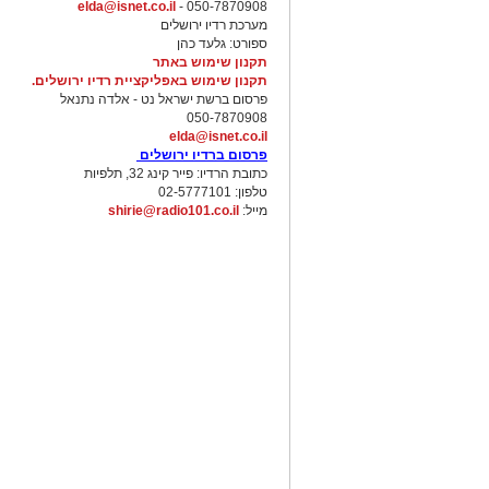
elda@isnet.co.il
050-7870908 -
מערכת רדיו ירושלים
ספורט: גלעד כהן
תקנון שימוש באתר
תקנון שימוש באפליקציית רדיו ירושלים.
פרסום ברשת ישראל נט - אלדה נתנאל
050-7870908
elda@isnet.co.il
פרסום ברדיו ירושלים
כתובת הרדיו: פייר קינג 32, תלפיות
טלפון: 02-5777101
מייל:
shirie@radio101.co.il