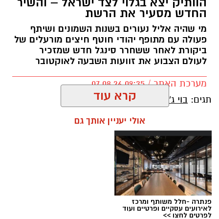
הוותיק יצא בגלוי לצד ישראל – והשיר
החדש מסעיר את הרשת
מי שהיה אליל נעורים בשנות השמונים ושיתף
פעולה עם מתופף יהודי חוטף חיצים מורעלים של
ביקורת לאחר ששחרר סינגל חדש שמזכיר
לעולם הצבוע את זוועות השבעה לאוקטובר
מערכת האתר / 09:35 07.08.26
קרא עוד
תגים:
בוי ג'ורג'
אולי יעניין אותך גם
פנתרה -חלל משותף ומרכז
לאירועים עסקיים ופרטיים ועוד
לפרטים לחצו >>