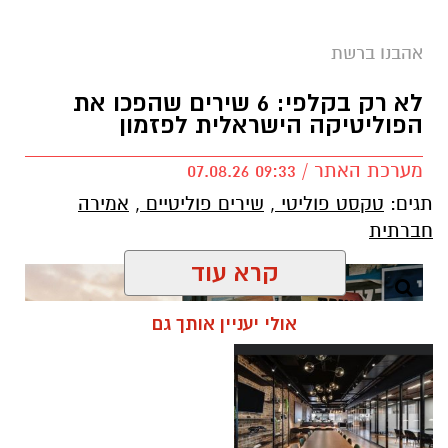
אהבנו ברשת
בוי ג'ורג' השיר החדש שתומך בישראל הקשיבו
למילים וצפו בקלפי הרשמי
לא רק בקלפי: 6 שירים שהפכו את
הפוליטיקה הישראלית לפזמון
בוי ג'ורג' השיר החדש שתומך בישראל הקשיבו
מערכת האתר / 09:33 07.08.26
למילים וצפו בקלפי הרשמי. הזמר הבריטי Boy
תגים:
טקסט פוליטי
,
שירים פוליטיים
,
אמירה
George מעורר סערה בינלאומית בעקבות שיר
חברתית
חדש בשם "We Will Dance Again"
("עוד
נרקוד"), שבו הוא מביע תמיכה בישראל ובקורבנות
קרא עוד
מתקפת הטרור של 7 באוקטובר. השיר שואב
השראה מהאירועים הקשים שהתרחשו בפסטיבל
אולי יעניין אותך גם
הנובה ומהפגיעה באלפי אזרחים ישראלים.
סערה בעולם המוזיקה: הכוכב הבריטי הוותיק יצא
בגלוי לצד ישראל – והשיר החדש מסעיר את
הרשת