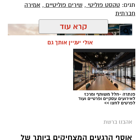
תגים:
טקסט פוליטי
,
שירים פוליטיים
,
אמירה
George מעורר סערה בינלאומית בעקבות שיר
חברתית
חדש בשם "We Will Dance Again"
("עוד
נרקוד"), שבו הוא מביע תמיכה בישראל ובקורבנות
קרא עוד
מתקפת הטרור של 7 באוקטובר. השיר שואב
השראה מהאירועים הקשים שהתרחשו בפסטיבל
אולי יעניין אותך גם
הנובה ומהפגיעה באלפי אזרחים ישראלים.
סערה בעולם המוזיקה: הכוכב הבריטי הוותיק יצא
בגלוי לצד ישראל – והשיר החדש מסעיר את
הרשת
פנתרה -חלל משותף ומרכז
לאירועים עסקיים ופרטיים ועוד
לפרטים לחצו >>
אהבנו ברשת
אוסף הרגעים המצחיקים ביותר של