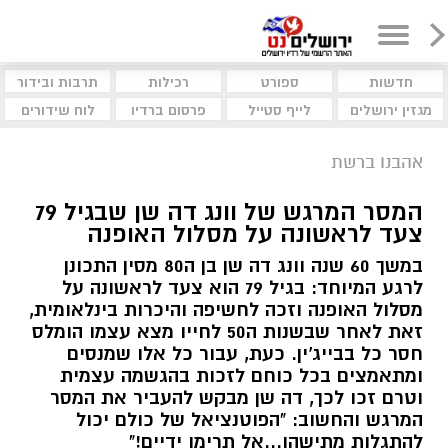
חדשות
ספורט
רכילות
תרבות ובידור
מגזין ירושלים
לייף סטייל
פרסום ברדיו
לוח שידורים
אהבנו ברשת
המסר המרגש של וונג דה שן שבגיל 79
צעד לראשונה על מסלול האופנה
במשך 60 שנה וונג דה שן בן ה80 מסין התכונן
לרגע המיוחד: בגיל 79 הוא צעד לראשונה על
מסלול האופנה וזכה לחשיפה והיכרות בינלאומית,
זאת לאחר שבשנות ה50 לחייו מצא עצמו הומלס
חסר כל בבייג'ין. כעת, עבור כל אלו שמנסים
ומתאמצים בכל כוחם לזכות בהגשמה עצמית
וטרם זכו לכך, דה שן מבקש להעביר את המסר
המרגש והחשוב: "הפוטנציאל של כולם יכול
להתגלות מתישהו...אל תרימו ידיים!"