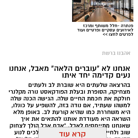
פנתרה -חלל משותף ומרכז
לאירועים עסקיים ופרטיים ועוד
לפרטים לחצו >>
אהבנו ברשת
אנחנו לא "עוברים הלאה" מאבל, אנחנו
נעים קדימה יחד איתו
בהרצאה שלעתים היא שוברת לב ולעתים
מצחיקה, הסופרת ובעלת הפודקאסט נורה מקלנרי
חולקת את חכמת החיים שלה. הגישה הכנה שלה
למשהו שעתיד, אם נודה בזה, להשפיע על כונלו,
היא משחררת כמו שהיא קורעת לב. באופן מלא
השראה היא מעודדת אותנו להתאים את איך
שאנחנו מתייחסים לאבל. "אדם אבל הולך לצחוק
שוב ולחייך שוב", היא אומרת. "הם הולכים לנוע
קרא עוד