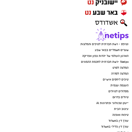
נטיפס - רשת חברתית לטיפים והמלצות
שערים חשמליים בבאר שבע
הארגון העולמי של יהדות צפון אפריקה
Netips -רשת חברתית לחכמת ההמונים
המלצה לסרט
המלצה לסדרה
טיפים ליחסים אישיים
העצמה עצמית
מסלולים לטיולים
טיולים בדרום
ייעוץ טכנולוגי ופתרונות AI
עיצוב הבית
טיפוח ואופנה
עורך דין באשדוד
עורך דין פלילי באשדוד