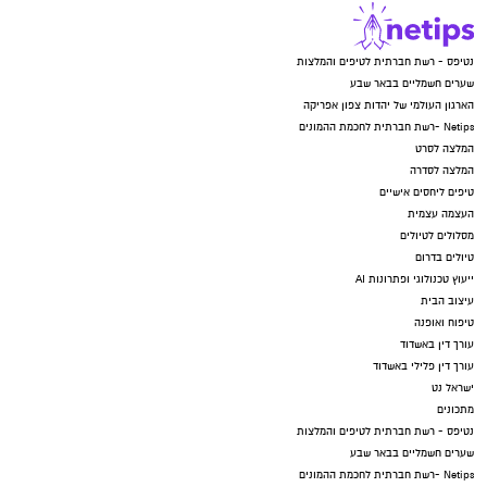
נטיפס - רשת חברתית לטיפים והמלצות
שערים חשמליים בבאר שבע
הארגון העולמי של יהדות צפון אפריקה
Netips -רשת חברתית לחכמת ההמונים
המלצה לסרט
המלצה לסדרה
טיפים ליחסים אישיים
העצמה עצמית
מסלולים לטיולים
טיולים בדרום
ייעוץ טכנולוגי ופתרונות AI
עיצוב הבית
טיפוח ואופנה
עורך דין באשדוד
עורך דין פלילי באשדוד
ישראל נט
מתכונים
נטיפס - רשת חברתית לטיפים והמלצות
שערים חשמליים בבאר שבע
Netips -רשת חברתית לחכמת ההמונים