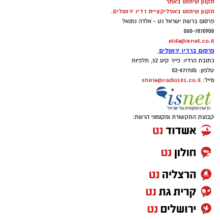
תקנון שימוש באתר
תקנון שימוש באפליקציית רדיו ירושלים.
פרסום ברשת ישראל נט - אלדה נתנאל
050-7870908
elda@isnet.co.il
פרסום ברדיו ירושלים
כתובת הרדיו: פייר קינג 32, תלפיות
טלפון: 02-5777101
shirie@radio101.co.il
מייל:
קבוצת התקשורת ומקומוני הרשת: