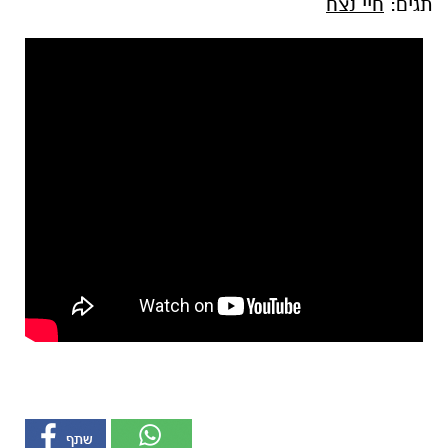
תגים:
חיי נצח