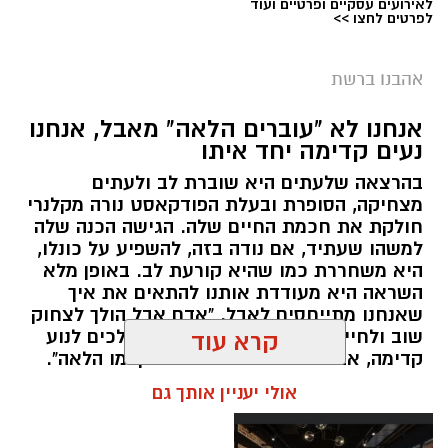
לאירועים עסקיים ופרטיים ועוד
לפרטים לחצו >>
אהבנו ברשת
אנחנו לא "עוברים הלאה" מאבל, אנחנו
נעים קדימה יחד איתו
בהרצאה שלעתים היא שוברת לב ולעתים
מצחיקה, הסופרת ובעלת הפודקאסט נורה מקלנרי
חולקת את חכמת החיים שלה. הגישה הכנה שלה
למשהו שעתיד, אם נודה בזה, להשפיע על כונלו,
היא משחררת כמו שהיא קורעת לב. באופן מלא
השראה היא מעודדת אותנו להתאים את איך
שאנחנו מתייחסים לאבל. "אדם אבל הולך לצחוק
שוב ולחייך שוב", היא אומרת. "הם הולכים לנוע
קרא עוד
קדימה, אבל זה לא אומר שהם התקדמו הלאה".
אולי יעניין אותך גם
אלדה נתנאל / 11:29 10.05.26
תגים:
אבל