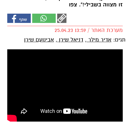
זו מצווה בשבילי!". צפו
מערכת האתר / 13:59 25.04.23
תגים:
אדיר מילר
,
דניאל שירן
,
אבינועם שירן