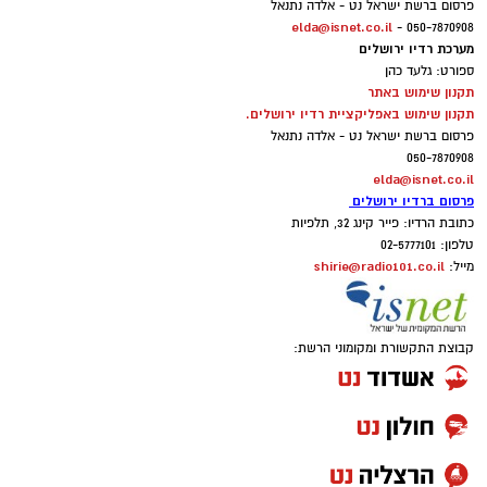
פרסום ברשת ישראל נט - אלדה נתנאל
elda@isnet.co.il
050-7870908 -
מערכת רדיו ירושלים
ספורט: גלעד כהן
תקנון שימוש באתר
תקנון שימוש באפליקציית רדיו ירושלים.
פרסום ברשת ישראל נט - אלדה נתנאל
050-7870908
elda@isnet.co.il
פרסום ברדיו ירושלים
כתובת הרדיו: פייר קינג 32, תלפיות
טלפון: 02-5777101
shirie@radio101.co.il
מייל:
קבוצת התקשורת ומקומוני הרשת: