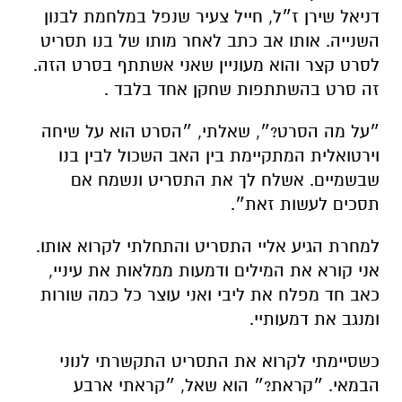
דניאל שירן ז״ל, חייל צעיר שנפל במלחמת לבנון
השנייה. אותו אב כתב לאחר מותו של בנו תסריט
לסרט קצר והוא מעוניין שאני אשתתף בסרט הזה.
זה סרט בהשתתפות שחקן אחד בלבד
.
״על מה הסרט?״, שאלתי, ״הסרט הוא על שיחה
וירטואלית המתקיימת בין האב השכול לבין בנו
שבשמיים. אשלח לך את התסריט ונשמח אם
תסכים לעשות זאת״
.
למחרת הגיע אליי התסריט והתחלתי לקרוא אותו.
אני קורא את המילים ודמעות ממלאות את עיניי,
כאב חד מפלח את ליבי ואני עוצר כל כמה שורות
ומנגב את דמעותיי
.
כשסיימתי לקרוא את התסריט התקשרתי לנוני
הבמאי. ״קראת?״ הוא שאל, ״קראתי ארבע