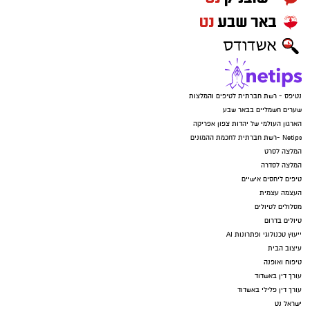
נטיפס - רשת חברתית לטיפים והמלצות
שערים חשמליים בבאר שבע
הארגון העולמי של יהדות צפון אפריקה
Netips -רשת חברתית לחכמת ההמונים
המלצה לסרט
המלצה לסדרה
טיפים ליחסים אישיים
העצמה עצמית
מסלולים לטיולים
טיולים בדרום
ייעוץ טכנולוגי ופתרונות AI
עיצוב הבית
טיפוח ואופנה
עורך דין באשדוד
עורך דין פלילי באשדוד
ישראל נט