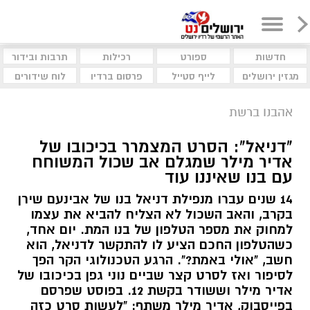
חדשות
ספורט
רכילות
תרבות ובידור
מגזין ירושלים
לייף סטייל
פרסום ברדיו
לוח שידורים
אהבנו ברשת
"דניאל": הסרט המצמרר בכיכובו של
אדיר מילר שמגלם אב שכול המשוחח
עם בנו שאיננו עוד
14 שנים עברו מנפילת דניאל בנו של אבינעם שירן
בקרב, והאב השכול לא הצליח להביא את עצמו
למחוק את מספר הטלפון של בנו המת. יום אחד,
כשהטלפון החכם הציע לו להתקשר לדניאל, הוא
חשב, "אולי באמת?". הרגע הטכנולוגי הקר הפך
לסיפור ואז לסרט קצר שביים נוני גפן בכיכובו של
אדיר מילר וששודר בקשת 12. בפוסט שפרסם
בפייסבוק, אדיר מילר משתף: "לעשות סרט כזה