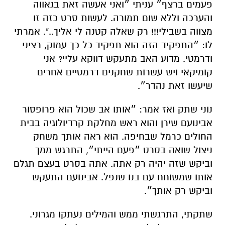
פעמים ברצף״ עניתי ״ואני אעשה זאת בגאווה
והערכה וללא שום תמורה. לעשות סרט כזה זו
מצווה בשבילי!!! רק שאלה קטנה לי אליך..". אמרתי
לו: ״התפקיד הזה הוא תפקיד כל כך עמוק, רציני
ודרמטי. מדוע האב מתעקש דווקא עליי? אני
קומיקאי ויש עשרות שחקנים דרמטיים אחרים
שיעשו זאת נהדר״
.
נוני שתק ואז אמר: ״אותו אב שכול הוא פרופסור
אבינועם שירן והוא ראש מחלקת קרדיולוגיה בבית
החולים כרמל שבחיפה. הוא ראה אותך משחק
ניצול שואה בסרט ״פעם הייתי״, התרגש ממך
וביקש שזה יהיה רק אתה. אתה בסרט בעצם תגלם
אותו שמשוחח עם בנו שנפל. אבינועם התעקש
וביקש רק אותך״
.
שתקתי, התרגשתי ממש והמילים נעתקו מגרוני.