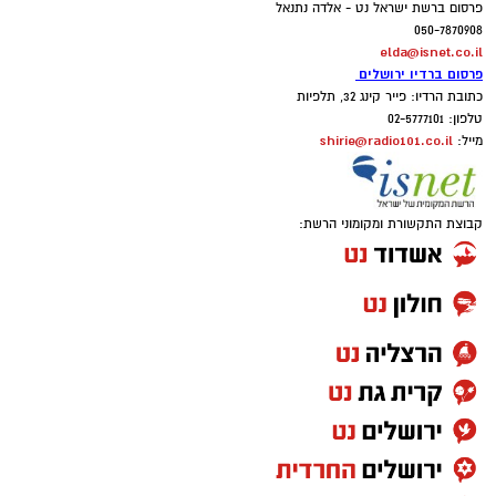
פרסום ברשת ישראל נט - אלדה נתנאל
050-7870908
elda@isnet.co.il
פרסום ברדיו ירושלים
כתובת הרדיו: פייר קינג 32, תלפיות
טלפון: 02-5777101
shirie@radio101.co.il
מייל:
קבוצת התקשורת ומקומוני הרשת: