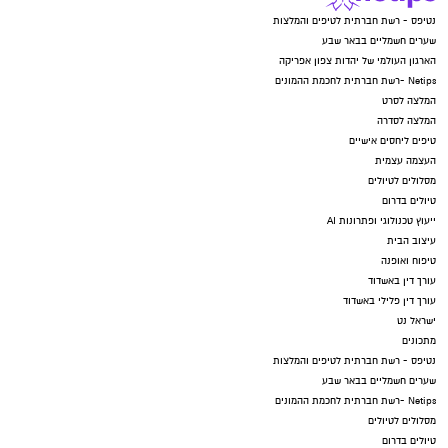
נטיפס - רשת חברתית לטיפים והמלצות
שערים חשמליים בבאר שבע
הארגון העולמי של יהדות צפון אפריקה
Netips -רשת חברתית לחכמת ההמונים
המלצה לסרט
המלצה לסדרה
טיפים ליחסים אישיים
העצמה עצמית
מסלולים לטיולים
טיולים בדרום
ייעוץ טכנולוגי ופתרונות AI
עיצוב הבית
טיפוח ואופנה
עורך דין באשדוד
עורך דין פלילי באשדוד
ישראל נט
מתכונים
נטיפס - רשת חברתית לטיפים והמלצות
שערים חשמליים בבאר שבע
Netips -רשת חברתית לחכמת ההמונים
מסלולים לטיולים
טיולים בדרום