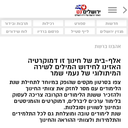
חדשות
ספורט
רכילות
תרבות ובידור
מגזין ירושלים
לייף סטייל
פרסום ברדיו
לוח שידורים
אהבנו ברשת
אלף-בית של חינוך זו דמוקרטיה
האזינו לחידוש המילים לשירה
המיתולוגי של נעמי שמר
צפו בסרטון מקסים שהופק במיוחד לתחילת שנת
הלימודים עם מסר לחזק את צוותי החינוך
ולהזכיר ששנת הלימודים הקרובה צריכה לעסוק
בלימוד ערכים ליברלים, דמוקרטים והומניסטים
ובחינוך לשוויון וסובלנות.
שנת לימודים טובה ומוצלחת גם לכל התלמידים
והתלמידות ולצוותי ההוראה והחינוך