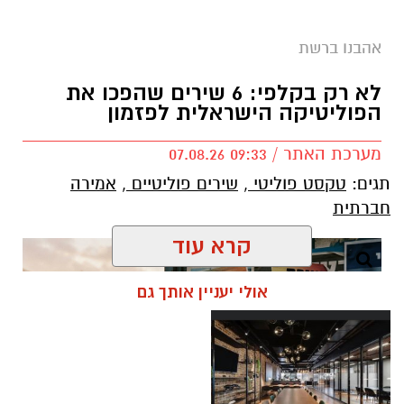
אהבנו ברשת
בוי ג'ורג' השיר החדש שתומך בישראל הקשיבו
למילים וצפו בקלפי הרשמי
לא רק בקלפי: 6 שירים שהפכו את
הפוליטיקה הישראלית לפזמון
בוי ג'ורג' השיר החדש שתומך בישראל הקשיבו
מערכת האתר / 09:33 07.08.26
למילים וצפו בקלפי הרשמי. הזמר הבריטי Boy
תגים:
טקסט פוליטי
,
שירים פוליטיים
,
אמירה
George מעורר סערה בינלאומית בעקבות שיר
חברתית
חדש בשם "We Will Dance Again"
("עוד
נרקוד"), שבו הוא מביע תמיכה בישראל ובקורבנות
קרא עוד
מתקפת הטרור של 7 באוקטובר. השיר שואב
השראה מהאירועים הקשים שהתרחשו בפסטיבל
אולי יעניין אותך גם
הנובה ומהפגיעה באלפי אזרחים ישראלים.
סערה בעולם המוזיקה: הכוכב הבריטי הוותיק יצא
בגלוי לצד ישראל – והשיר החדש מסעיר את
הרשת