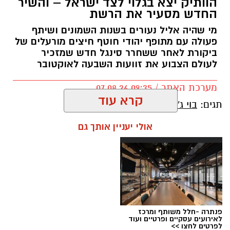
הוותיק יצא בגלוי לצד ישראל – והשיר
החדש מסעיר את הרשת
מי שהיה אליל נעורים בשנות השמונים ושיתף
פעולה עם מתופף יהודי חוטף חיצים מורעלים של
ביקורת לאחר ששחרר סינגל חדש שמזכיר
לעולם הצבוע את זוועות השבעה לאוקטובר
מערכת האתר / 09:35 07.08.26
קרא עוד
תגים:
בוי ג'ורג'
אולי יעניין אותך גם
פנתרה -חלל משותף ומרכז
לאירועים עסקיים ופרטיים ועוד
לפרטים לחצו >>