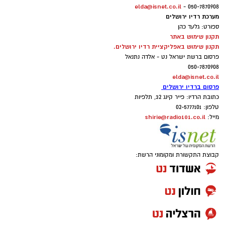
elda@isnet.co.il
050-7870908 -
מערכת רדיו ירושלים
ספורט: גלעד כהן
תקנון שימוש באתר
תקנון שימוש באפליקציית רדיו ירושלים.
פרסום ברשת ישראל נט - אלדה נתנאל
050-7870908
elda@isnet.co.il
פרסום ברדיו ירושלים
כתובת הרדיו: פייר קינג 32, תלפיות
טלפון: 02-5777101
shirie@radio101.co.il
מייל:
קבוצת התקשורת ומקומוני הרשת: