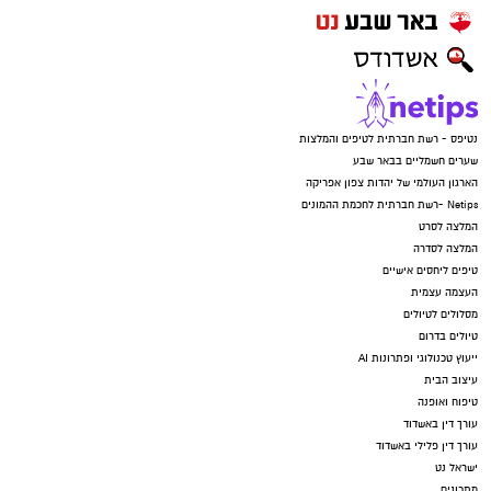
נטיפס - רשת חברתית לטיפים והמלצות
שערים חשמליים בבאר שבע
הארגון העולמי של יהדות צפון אפריקה
Netips -רשת חברתית לחכמת ההמונים
המלצה לסרט
המלצה לסדרה
טיפים ליחסים אישיים
העצמה עצמית
מסלולים לטיולים
טיולים בדרום
ייעוץ טכנולוגי ופתרונות AI
עיצוב הבית
טיפוח ואופנה
עורך דין באשדוד
עורך דין פלילי באשדוד
ישראל נט
מתכונים