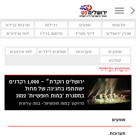
חדשות
ספורט
רכילות
תרבות ובידור
מגזין ירושלים
לייף סטייל
פרסום ברדיו
לוח שידורים
מופעים
תערוכות
מופעים לילדים
לוח אירועים
קולנוע
תרבות ובידור
ירושלים רוקדת״ – 1,000 רקדנים
ישתתפו בחגיגה של מחול
במסגרת 'במות חופשיות' 2022
פרויקט 'במות חופשיות'- במה עירונית
ללהקות וקבוצות מחול, יוצר הזדמנות
לרקדנים, ללהקות, לקבוצות ולמדריכים
מופעים
הפועלים בירושלים וסביבותיה בתחום המחול,
לרקוד ולהתנסות על במה מקצועית עירונית
תערוכות