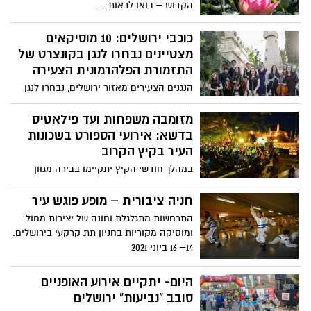
הקדוש – בואו לראות….
כוכבי ירושלים: 10 מוסיקאים
מצטיינים נבחרו לנגן בקונצרט של
התזמורת הפלהרמונית הצעירה
הנגנים הצעירים מאזור ירושלים, נבחרו לנגן
בקונצרט הקיץ של התזמורת הפלהרמונית
הצעירה, תחת שרביטו של המנצח הבינלאומי
מזומבה משפחות ועד פילאטיס
המוערך אי- אן שו.
בדשא: אירועי הספורט בשכונות
העיר בקיץ הקרוב
במהלך חודשי הקיץ יתקיימו בבירה מגוון
אירועי ספורט הפתוחים לקהל הרחב
חניה ציבורית – מופע פוגש עיר
התרחשות מתגלגלת וחונה של יצירות מחול
ומוסיקה מקוריות בחניון תת קרקעי בירושלים.
14– 16 ביוני 2021
היום- יתקיים אירוע האופניים
סובב "נביעות" ירושלים