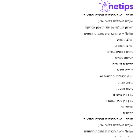
נטיפס - רשת חברתית לטיפים והמלצות
שערים חשמליים בבאר שבע
הארגון העולמי של יהדות צפון אפריקה
Netips -רשת חברתית לחכמת ההמונים
המלצה לסרט
המלצה לסדרה
טיפים ליחסים אישיים
העצמה עצמית
מסלולים לטיולים
טיולים בדרום
ייעוץ טכנולוגי ופתרונות AI
עיצוב הבית
טיפוח ואופנה
עורך דין באשדוד
עורך דין פלילי באשדוד
ישראל נט
מתכונים
נטיפס - רשת חברתית לטיפים והמלצות
שערים חשמליים בבאר שבע
Netips -רשת חברתית לחכמת ההמונים