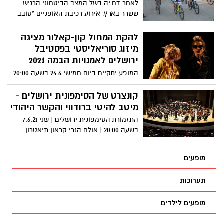
לאחר דחייה בשל המצב הביטחוני הרגיש
ששרר בארץ, אירוע רכיבת האופניים "סובב
נביעות ירושלים 2021" יתקיים זו השנה
השביעית בירושלים במועד חדש - היום
להקת המחול קון-קאלור מציגה
(שישי), ה-04.06.21 החל מהשעה 06:15 בבוקר
מיזוג סוריאליסטי בפסטיבל
ירושלים לאמנויות הבמה 2021
המופע יתקיים ביום חמישי 24.6 בשעה 20:00
בערב, ברחוב הפרסא 4, במחול שלם, ירושלים
קונצרט של הסימפונית ירושלים -
מיטב להיטי ברודווי והקשר היהודי
התזמורת הסימפונית ירושלים | שני 7.6.21
בשעה 20:00 | אולם הנרי קראון תיאטרון
ירושלים
מופעים
תערוכות
מופעים לילדים