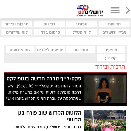
חדשות
ספורט
רכילות
תרבות ובידור
מגזין ירושלים
לייף סטייל
פרסום ברדיו
לוח שידורים
מופעים
תערוכות
מופעים לילדים
לוח אירועים
קולנוע
תרבות ובידור
סקס/לייף סדרה חדשה בנטפילקס
הסדרה החדשה "סקס/לייף" (Sex/Life), היא
דרמה קומית אירוטית על אם במשרה מלאה,
שמתרפקת על עברה המיני הפרוע ביומן אישי
ומגלה שבעלה קרא אותו. הסדרה סקס/לייף
מבהירה היכן עובר הגבול בין "גילטי פלז'ר"
הלוטוס הקדוש שוב פורח בגן
משוחרר עם קריצות פורנוגרפיות ובין סדרה
הבוטני
זניחה שיש בה מינימום הנאה ומקסימום
בגן הבוטני בירושלים, פורח צמח הלוטוס
תחושת אשם על הזמן שבוזבז.