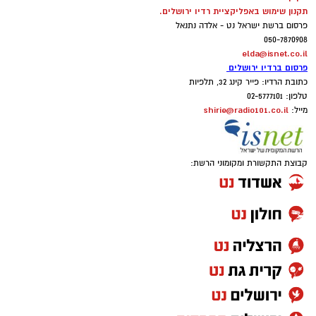
תקנון שימוש באפליקציית רדיו ירושלים.
פרסום ברשת ישראל נט - אלדה נתנאל
050-7870908
elda@isnet.co.il
פרסום ברדיו ירושלים
כתובת הרדיו: פייר קינג 32, תלפיות
טלפון: 02-5777101
shirie@radio101.co.il
מייל:
קבוצת התקשורת ומקומוני הרשת: