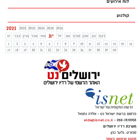
לוח אירועים
קולנוע
2021
2022
2023
2024
2025
2026
יונ
דצמ
נוב
אוק
ספט
אוג
יול
מאי
אפר
מרץ
פבר
ינו
1
2
3
4
5
6
7
8
9
10
11
12
13
14
15
16
17
18
19
20
21
22
23
24
25
26
27
28
29
30
פרסום ברשת ישראל נט - אלדה נתנאל
elda@isnet.co.il
050-7870908 -
מערכת רדיו ירושלים
ספורט: גלעד כהן
תקנון שימוש באתר