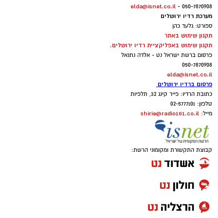
elda@isnet.co.il
050-7870908 -
מערכת רדיו ירושלים
ספורט: גלעד כהן
תקנון שימוש באתר
תקנון שימוש באפליקציית רדיו ירושלים.
פרסום ברשת ישראל נט - אלדה נתנאל
050-7870908
elda@isnet.co.il
פרסום ברדיו ירושלים
כתובת הרדיו: פייר קינג 32, תלפיות
טלפון: 02-5777101
shirie@radio101.co.il
מייל:
קבוצת התקשורת ומקומוני הרשת: