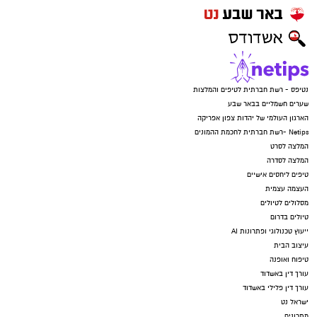
נטיפס - רשת חברתית לטיפים והמלצות
שערים חשמליים בבאר שבע
הארגון העולמי של יהדות צפון אפריקה
Netips -רשת חברתית לחכמת ההמונים
המלצה לסרט
המלצה לסדרה
טיפים ליחסים אישיים
העצמה עצמית
מסלולים לטיולים
טיולים בדרום
ייעוץ טכנולוגי ופתרונות AI
עיצוב הבית
טיפוח ואופנה
עורך דין באשדוד
עורך דין פלילי באשדוד
ישראל נט
מתכונים