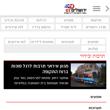
חדשות
ספורט
רכילות
תרבות ובידור
מגזין ירושלים
לייף סטייל
פרסום ברדיו
לוח שידורים
מופעים
תערוכות
מופעים לילדים
לוח אירועים
קולנוע
תרבות ובידור
מגוון אירועי תרבות לרגל סוכות
ברוח התקופה
שחקני רחוב מתחת למרפסות, גמד ענק
שכונתי ושמחות בית השואבה במלוניות
קורונה- אירועי סוכות בירושלים
מופעים
תערוכות