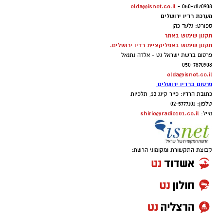
elda@isnet.co.il
050-7870908 -
מערכת רדיו ירושלים
ספורט: גלעד כהן
תקנון שימוש באתר
תקנון שימוש באפליקציית רדיו ירושלים.
פרסום ברשת ישראל נט - אלדה נתנאל
050-7870908
elda@isnet.co.il
פרסום ברדיו ירושלים
כתובת הרדיו: פייר קינג 32, תלפיות
טלפון: 02-5777101
shirie@radio101.co.il
מייל:
קבוצת התקשורת ומקומוני הרשת: