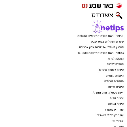
נטיפס - רשת חברתית לטיפים והמלצות
שערים חשמליים בבאר שבע
הארגון העולמי של יהדות צפון אפריקה
Netips -רשת חברתית לחכמת ההמונים
המלצה לסרט
המלצה לסדרה
טיפים ליחסים אישיים
העצמה עצמית
מסלולים לטיולים
טיולים בדרום
ייעוץ טכנולוגי ופתרונות AI
עיצוב הבית
טיפוח ואופנה
עורך דין באשדוד
עורך דין פלילי באשדוד
ישראל נט
מתכונים