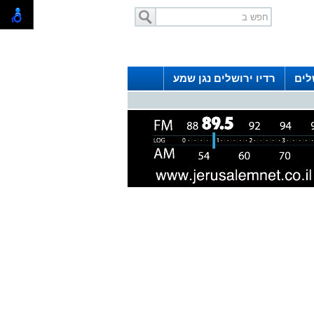
לים
רדיו ירושלים נגן שמע