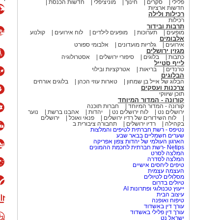
פלילי
סקרים
חינוך
מוניציפלי
חדשות הכנסת
חדשות ארציות
רכילות ולילה
רכילות
תרבות ובידור
מופעים
תערוכות
מופעים לילדים
לוח אירועים
קולנוע
אלבומים
אירועים
גלריות מועדונים
אלבומי ספורט
מגזין ירושלים
כתבות
בלוגים
סיפורי ירושלים
אסטרולוגיה
לייף סטייל
טרנדים
בריאות
אטרקציות ובילוי
הבלוגים
הבלוג של אייל בן שמחון
טארות עוזי הכהן
בלוגים אורחים
צרכנות ועסקים
תוכן שיווקי
קורונה - המדור המיוחד
קורונה - המדור המיוחד
חברות תוכנה
ירושלים נט
לוח ירושלים נט
יהדות
אהבנו ברשת
נוער
לוח השידורים של רדיו ירושלים
פנאי ואוכל
ירושלים
בקהילה
רדיו ירושלים
תחבורה ציבורית ב
נטיפס - רשת חברתית לטיפים והמלצות
שערים חשמליים בבאר שבע
הארגון העולמי של יהדות צפון אפריקה
Netips -רשת חברתית לחכמת ההמונים
המלצה לסרט
המלצה לסדרה
טיפים ליחסים אישיים
העצמה עצמית
מסלולים לטיולים
טיולים בדרום
ייעוץ טכנולוגי ופתרונות AI
עיצוב הבית
טיפוח ואופנה
עורך דין באשדוד
עורך דין פלילי באשדוד
ישראל נט