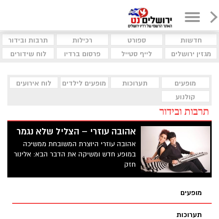
חדשות
ספורט
רכילות
תרבות ובידור
מגזין ירושלים
לייף סטייל
פרסום ברדיו
לוח שידורים
מופעים
תערוכות
מופעים לילדים
לוח אירועים
קולנוע
תרבות ובידור
אהובה עוזרי – הצליל שלא נגמר
אהובה עוזרי היוצרת המשובחת ממשיכה
במופע חדש ומשיקה את הדבר הבא: אלינור
חזק
מופעים
תערוכות