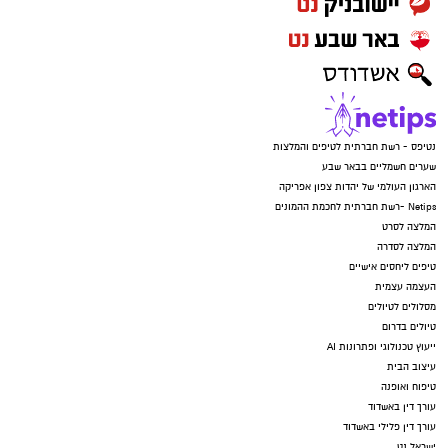
נטיפס - רשת חברתית לטיפים והמלצות
שערים חשמליים בבאר שבע
הארגון העולמי של יהדות צפון אפריקה
Netips -רשת חברתית לחכמת ההמונים
המלצה לסרט
המלצה לסדרה
טיפים ליחסים אישיים
העצמה עצמית
מסלולים לטיולים
טיולים בדרום
ייעוץ טכנולוגי ופתרונות AI
עיצוב הבית
טיפוח ואופנה
עורך דין באשדוד
עורך דין פלילי באשדוד
ישראל נט