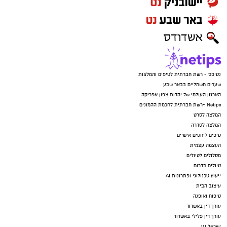
נטיפס - רשת חברתית לטיפים והמלצות
שערים חשמליים בבאר שבע
הארגון העולמי של יהדות צפון אפריקה
Netips -רשת חברתית לחכמת ההמונים
המלצה לסרט
המלצה לסדרה
טיפים ליחסים אישיים
העצמה עצמית
מסלולים לטיולים
טיולים בדרום
ייעוץ טכנולוגי ופתרונות AI
עיצוב הבית
טיפוח ואופנה
עורך דין באשדוד
עורך דין פלילי באשדוד
ישראל נט