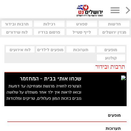
חדשות
ספורט
רכילות
תרבות ובידור
מגזין ירושלים
לייף סטייל
פרסום ברדיו
לוח שידורים
מופעים
תערוכות
מופעים לילדים
לוח אירועים
קולנוע
תרבות ובידור
שכחו אותי בבית - המחזמר
הצטרפו לחוויה מרגשת ומצחיקה עד דמעות
ובואו לראות איך ילד אחד משתלט על שלושה
גנבים בזכות המון פעלולים, טריקים ומלכודות
מתוחכמות. הפקה מרהיבה מיוחדת לחג,
בהשתתפות נבחרת כוכבים מפורסמים
מופעים
תערוכות