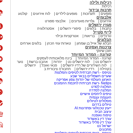
רכילות ולילה
רכילות
תרבות ובידור
מופעים
תערוכות
מופעים לילדים
לוח אירועים
קולנוע
אלבומים
אירועים
גלריות מועדונים
אלבומי ספורט
מגזין ירושלים
כתבות
בלוגים
סיפורי ירושלים
אסטרולוגיה
לייף סטייל
טרנדים
בריאות
אטרקציות ובילוי
הבלוגים
הבלוג של אייל בן שמחון
טארות עוזי הכהן
בלוגים אורחים
צרכנות ועסקים
תוכן שיווקי
קורונה - המדור המיוחד
קורונה - המדור המיוחד
בינה מלאכותית לעסקים
ירושלים נט
לוח ירושלים נט
יהדות
אהבנו ברשת
נוער
לוח השידורים של רדיו ירושלים
פנאי ואוכל
ירושלים
בקהילה
רדיו ירושלים
תחבורה ציבורית ב
נטיפס - רשת חברתית לטיפים והמלצות
שערים חשמליים בבאר שבע
הארגון העולמי של יהדות צפון אפריקה
Netips -רשת חברתית לחכמת ההמונים
המלצה לסרט
המלצה לסדרה
טיפים ליחסים אישיים
העצמה עצמית
מסלולים לטיולים
טיולים בדרום
ייעוץ טכנולוגי ופתרונות AI
עיצוב הבית
טיפוח ואופנה
עורך דין באשדוד
עורך דין פלילי באשדוד
ישראל נט
מתכונים