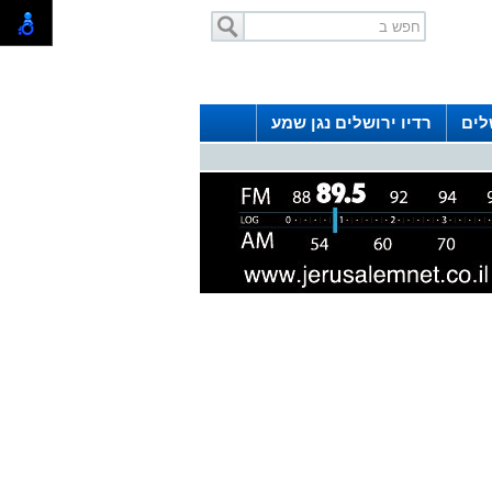
לים
רדיו ירושלים נגן שמע