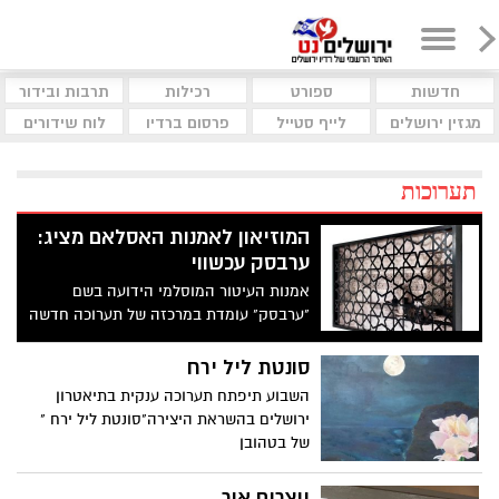
חדשות
ספורט
רכילות
תרבות ובידור
מגזין ירושלים
לייף סטייל
פרסום ברדיו
לוח שידורים
תערוכות
המוזיאון לאמנות האסלאם מציג:
ערבסק עכשווי
אמנות העיטור המוסלמי הידועה בשם
"ערבסק" עומדת במרכזה של תערוכה חדשה
שתיפתח במוזיאון לאמנות האסלאם בחודש
ינואר הקרוב
סונטת ליל ירח
השבוע תיפתח תערוכה ענקית בתיאטרון
ירושלים בהשראת היצירה"סונטת ליל ירח "
של בטהובן
יוצרים אור