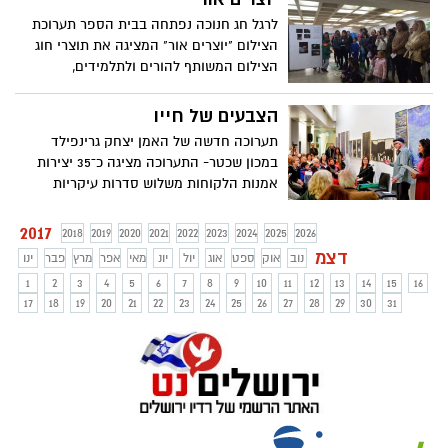
לרגל חג חנוכה נפתחה בבית הספר תערוכת
הצילום "יוצרים אור" המציגה את תוצרי חוג
הצילום המשותף להורים ולתלמידים,
המתקיים מאז פתיחת שנת הלימודים
הצבעים של חייו
תערוכה חדשה של האמן יצחק גרינפילד
במכון שכטר- התערוכה מציגה כ־35 יצירות
אמנות הלקוחות משלוש סדרות עיקריות
שעוסקות בנושא ירושלים ושנוצרו בחמישים
השנים האחרונות, מאז לחם האמן במערכה
2017
2018
2019
2020
2021
2022
2023
2024
2025
2026
על ירושלים בשנת 1967, ועד היום
דצמ
נוב
אוק
ספט
אוג
יול
יונ
מאי
אפר
מרץ
פבר
ינו
1
2
3
4
5
6
7
8
9
10
11
12
13
14
15
16
17
18
19
20
21
22
23
24
25
26
27
28
29
30
31