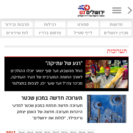
חדשות
ספורט
רכילות
תרבות ובידור
מגזין ירושלים
לייף סטייל
פרסום ברדיו
לוח שידורים
תערוכות
"רגע של עתיקה"
החל מהשבוע ועד סוף ינואר יוכלו ההולכים
לאורך החומה המערבית של העיר העתיקה,
מכיכר צה"ל ועד שער יפו, לצפות בתצלומי
ענק מרהיבים של סוחרי העיר העתיקה
המפורסמים והצבעוניים ביותר, כפי שנקלטו
תערוכה חדשה במכון שכטר
בעדשת המצלמה של צלמי לשכת העיתונות
תערוכה חדשה תפתח במכון שכטר למדעי
הממשלתית
היהדות תערוכה חדשה של האמן יצחק
גרינפילד, "לגלות את ירושלים"
2017
2018
2019
2020
2021
2022
2023
2024
2025
2026