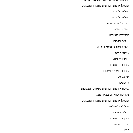
Netips -רשת חברתית לחכמת ההמונים
המלצה לסרט
המלצה לסדרה
טיפים ליחסים אישיים
העצמה עצמית
מסלולים לטיולים
טיולים בדרום
ייעוץ טכנולוגי ופתרונות AI
עיצוב הבית
טיפוח ואופנה
עורך דין באשדוד
עורך דין פלילי באשדוד
ישראל נט
מתכונים
נטיפס - רשת חברתית לטיפים והמלצות
שערים חשמליים בבאר שבע
Netips -רשת חברתית לחכמת ההמונים
מסלולים לטיולים
טיולים בדרום
עורך דין באשדוד
קריית גת נט
חולון נט