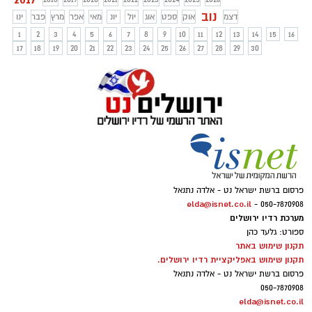
נוב
דצמ
אוק
ספט
אוג
יול
יונ
מאי
אפר
מרץ
פבר
ינו
1
2
3
4
5
6
7
8
9
10
11
12
13
14
15
16
17
18
19
20
21
22
23
24
25
26
27
28
29
30
פרסום ברשת ישראל נט - אלדה נתנאל
elda@isnet.co.il
050-7870908 -
מערכת רדיו ירושלים
ספורט: גלעד כהן
תקנון שימוש באתר
תקנון שימוש באפליקציית רדיו ירושלים.
פרסום ברשת ישראל נט - אלדה נתנאל
050-7870908
elda@isnet.co.il