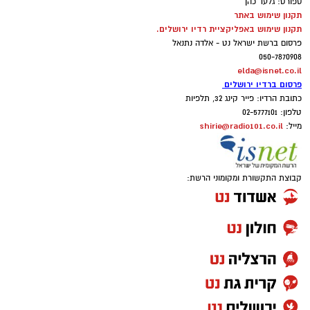
ספורט: גלעד כהן
תקנון שימוש באתר
תקנון שימוש באפליקציית רדיו ירושלים.
פרסום ברשת ישראל נט - אלדה נתנאל
050-7870908
elda@isnet.co.il
פרסום ברדיו ירושלים
כתובת הרדיו: פייר קינג 32, תלפיות
טלפון: 02-5777101
shirie@radio101.co.il
מייל:
קבוצת התקשורת ומקומוני הרשת: