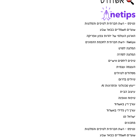
נטיפס - רשת חברתית לטיפים והמלצות
שערים חשמליים בבאר שבע
הארגון העולמי של יהדות צפון אפריקה
Netips -רשת חברתית לחכמת ההמונים
המלצה לסרט
המלצה לסדרה
טיפים ליחסים אישיים
העצמה עצמית
מסלולים לטיולים
טיולים בדרום
ייעוץ טכנולוגי ופתרונות AI
עיצוב הבית
טיפוח ואופנה
עורך דין באשדוד
עורך דין פלילי באשדוד
ישראל נט
מתכונים
נטיפס - רשת חברתית לטיפים והמלצות
שערים חשמליים בבאר שבע