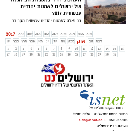
אישית של משתתפי הסדנא
של ירושלים לאמנות יהודית
עכשווית 2017
בבינאלה לאמנות יהודית עכשווית הקרובה
בירושלים יציג אבנר שר את "950 מ"ר -
טופוגרפיות חלופיות", על חומות העיר
2017
2018
2019
2020
2021
2022
2023
2024
2025
2026
העתיקה
אוק
דצמ
נוב
ספט
אוג
יול
יונ
מאי
אפר
מרץ
פבר
ינו
1
2
3
4
5
6
7
8
9
10
11
12
13
14
15
16
17
18
19
20
21
22
23
24
25
26
27
28
29
30
31
פרסום ברשת ישראל נט - אלדה נתנאל
elda@isnet.co.il
050-7870908 -
מערכת רדיו ירושלים