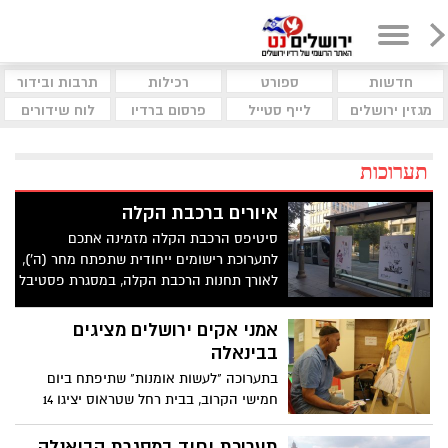
חדשות
ספורט
רכילות
תרבות ובידור
מגזין ירושלים
לייף סטייל
פרסום ברדיו
לוח שידורים
תערוכות
איורים ברכבת הקלה
סיטיפס הרכבת הקלה מזמינה אתכם
לתערוכת רישומים ייחודית שתפתח מחר (ה'),
לאורך תחנות הרכבת הקלה, במסגרת פסטיבל
"אאוטליין – איור ומילים בירושלים"
אמני אקים ירושלים מציגים
בבינאלה
בתערוכה "לעשות אומנות" שתיפתח ביום
חמישי הקרוב, בבית רחל שטראוס יציגו 14
אומנים עם מוגבלות שכלית דיוקן עצמי
המבוסס על יצירה מתולדות האומנות בבחירה
תערוכת יחיד במסגרת הביאנלה