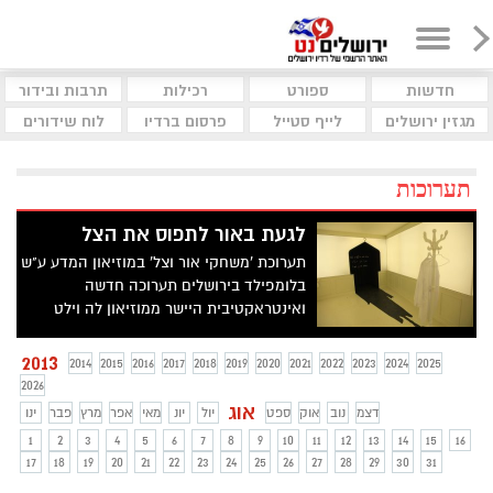
חדשות
ספורט
רכילות
תרבות ובידור
מגזין ירושלים
לייף סטייל
פרסום ברדיו
לוח שידורים
תערוכות
לגעת באור לתפוס את הצל
תערוכת 'משחקי אור וצל' במוזיאון המדע ע"ש
בלומפילד בירושלים תערוכה חדשה
ואינטראקטיבית היישר ממוזיאון לה וילט
מפריז, אוגוסט במוזיאון המדע בירושלים
2013
2014
2015
2016
2017
2018
2019
2020
2021
2022
2023
2024
2025
2026
אוג
דצמ
נוב
אוק
ספט
יול
יונ
מאי
אפר
מרץ
פבר
ינו
1
2
3
4
5
6
7
8
9
10
11
12
13
14
15
16
17
18
19
20
21
22
23
24
25
26
27
28
29
30
31