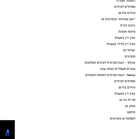
העצמה עצמית
מסלולים לטיולים
טיולים בדרום
ייעוץ טכנולוגי ופתרונות AI
עיצוב הבית
טיפוח ואופנה
עורך דין באשדוד
עורך דין פלילי באשדוד
ישראל נט
מתכונים
נטיפס - רשת חברתית לטיפים והמלצות
שערים חשמליים בבאר שבע
Netips -רשת חברתית לחכמת ההמונים
מסלולים לטיולים
טיולים בדרום
עורך דין באשדוד
קריית גת נט
חולון נט
פרסום
הטמעת ai בארגונים