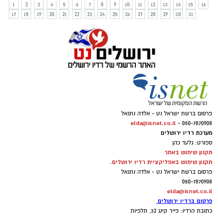
1
2
3
4
5
6
7
8
9
10
11
12
13
14
15
16
17
18
19
20
21
22
23
24
25
26
27
28
29
30
31
פרסום ברשת ישראל נט - אלדה נתנאל
elda@isnet.co.il
050-7870908 -
מערכת רדיו ירושלים
ספורט: גלעד כהן
תקנון שימוש באתר
תקנון שימוש באפליקציית רדיו ירושלים.
פרסום ברשת ישראל נט - אלדה נתנאל
050-7870908
elda@isnet.co.il
פרסום ברדיו ירושלים
כתובת הרדיו: פייר קינג 32, תלפיות