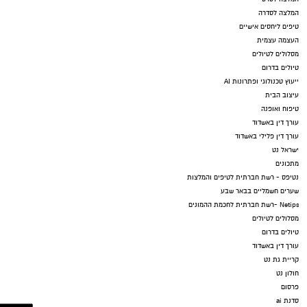
המלצה לסדרה
טיפים ליחסים אישיים
העצמה עצמית
מסלולים לטיולים
טיולים בדרום
ייעוץ טכנולוגי ופתרונות AI
עיצוב הבית
טיפוח ואופנה
עורך דין באשדוד
עורך דין פלילי באשדוד
ישראל נט
מתכונים
נטיפס - רשת חברתית לטיפים והמלצות
שערים חשמליים בבאר שבע
Netips -רשת חברתית לחכמת ההמונים
מסלולים לטיולים
טיולים בדרום
עורך דין באשדוד
קריית גת נט
חולון נט
פרסום
סדנת ai