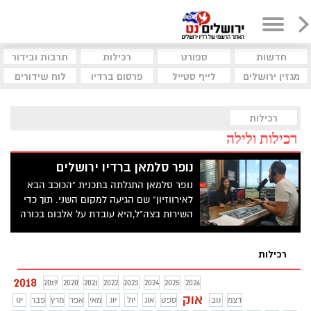
חדשות
ספורט
רכילות
תרבות ובידור
מגזין ירושלים
לייף סטייל
פרסום ברדיו
לוח שידורים
רכילות
רכילות ולילה
נופר סלמאן ברדיו ירושלים
נופר סלמאן התגלתה בתכנית "הכוכב הבא
לאירווזיון" שם הגיעה למקום השני. תוך כדי
השירות בצה"ל,היא עובדת על אלבום בכורה
ומשחקת בסדרה "מלכות". סלמאן הגיעה
לראיון מיוחד בתכנית "בא בטוב" עם מוטי
רכילות
פרנסיס
2018
2019
2020
2021
2022
2023
2024
2025
2026
אוק
דצמ
נוב
ספט
אוג
יול
יונ
מאי
אפר
מרץ
פבר
ינו