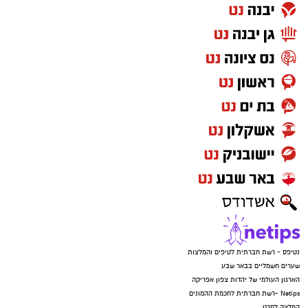
נטיפס - רשת חברתית לטיפים והמלצות
שערים חשמליים בבאר שבע
הארגון העולמי של יהדות צפון אפריקה
Netips -רשת חברתית לחכמת ההמונים
המלצה לסרט