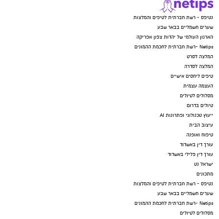
נטיפס - רשת חברתית לטיפים והמלצות
שערים חשמליים בבאר שבע
הארגון העולמי של יהדות צפון אפריקה
Netips -רשת חברתית לחכמת ההמונים
המלצה לסרט
המלצה לסדרה
טיפים ליחסים אישיים
העצמה עצמית
מסלולים לטיולים
טיולים בדרום
ייעוץ טכנולוגי ופתרונות AI
עיצוב הבית
טיפוח ואופנה
עורך דין באשדוד
עורך דין פלילי באשדוד
ישראל נט
מתכונים
נטיפס - רשת חברתית לטיפים והמלצות
שערים חשמליים בבאר שבע
Netips -רשת חברתית לחכמת ההמונים
מסלולים לטיולים