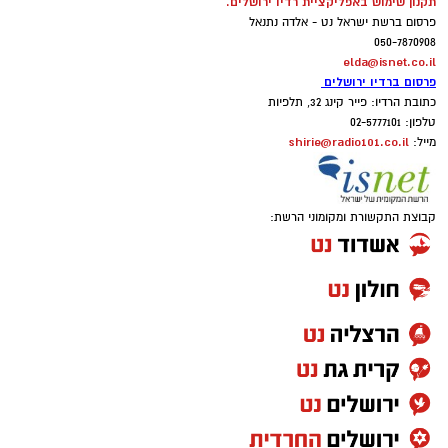
תקנון שימוש באפליקציית רדיו ירושלים.
פרסום ברשת ישראל נט - אלדה נתנאל
050-7870908
elda@isnet.co.il
פרסום ברדיו ירושלים
כתובת הרדיו: פייר קינג 32, תלפיות
טלפון: 02-5777101
shirie@radio101.co.il
מייל:
קבוצת התקשורת ומקומוני הרשת: