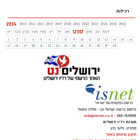
הישראלי השנתי. על המצעד ינצחו ירון אילן
ומוטי פרנסיס במשדר בן- 4 שעות רדיופוניות
רכילות
שמחות ומותחות
2014
2015
2016
2017
2018
2019
2020
2021
2022
2023
2024
2025
2026
ספט
דצמ
נוב
אוק
אוג
יול
יונ
מאי
אפר
מרץ
פבר
ינו
1
2
3
4
5
6
7
8
9
10
11
12
13
14
15
16
17
18
19
20
21
22
23
24
25
26
27
28
29
30
פרסום ברשת ישראל נט - אלדה נתנאל
elda@isnet.co.il
050-7870908 -
מערכת רדיו ירושלים
ספורט: גלעד כהן
תקנון שימוש באתר