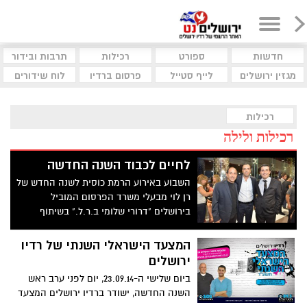
חדשות
ספורט
רכילות
תרבות ובידור
מגזין ירושלים
לייף סטייל
פרסום ברדיו
לוח שידורים
רכילות
רכילות ולילה
לחיים לכבוד השנה החדשה
השבוע באירוע הרמת כוסית לשנה החדש של
רן לוי מבעלי משרד הפרסום המוביל
בירושלים "דרורי שלומי ב.ר.ל." בשיתוף
הסינמה סיטי בירושלים נכחו כ-500 אנשי
עסקים, לקוחות של משרד הפרסום וחברים
המצעד הישראלי השנתי של רדיו
ירושלים
ביום שלישי ה-23.09.14, יום לפני ערב ראש
השנה החדשה, ישודר ברדיו ירושלים המצעד