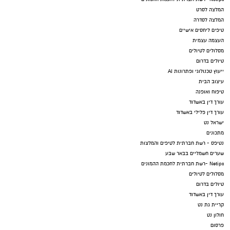
המלצה לסרט
המלצה לסדרה
טיפים ליחסים אישיים
העצמה עצמית
מסלולים לטיולים
טיולים בדרום
ייעוץ טכנולוגי ופתרונות AI
עיצוב הבית
טיפוח ואופנה
עורך דין באשדוד
עורך דין פלילי באשדוד
ישראל נט
מתכונים
נטיפס - רשת חברתית לטיפים והמלצות
שערים חשמליים בבאר שבע
Netips -רשת חברתית לחכמת ההמונים
מסלולים לטיולים
טיולים בדרום
עורך דין באשדוד
קריית גת נט
חולון נט
פרסום