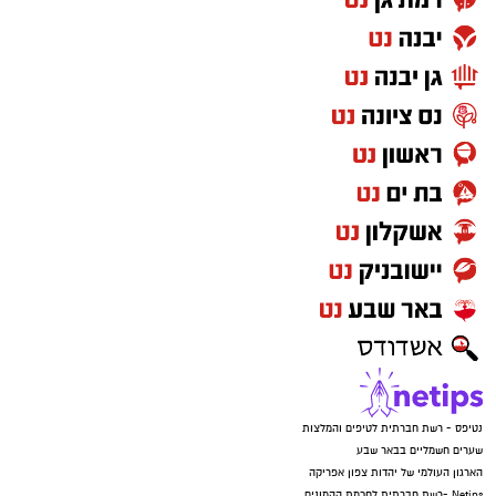
נטיפס - רשת חברתית לטיפים והמלצות
שערים חשמליים בבאר שבע
הארגון העולמי של יהדות צפון אפריקה
Netips -רשת חברתית לחכמת ההמונים