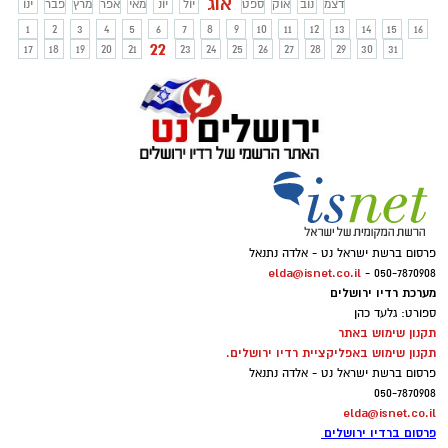
אוג
דצמ
נוב
אוק
ספט
יול
יונ
מאי
אפר
מרץ
פבר
ינו
1
2
3
4
5
6
7
8
9
10
11
12
13
14
15
16
22
17
18
19
20
21
23
24
25
26
27
28
29
30
31
פרסום ברשת ישראל נט - אלדה נתנאל
elda@isnet.co.il
050-7870908 -
מערכת רדיו ירושלים
ספורט: גלעד כהן
תקנון שימוש באתר
תקנון שימוש באפליקציית רדיו ירושלים.
פרסום ברשת ישראל נט - אלדה נתנאל
050-7870908
elda@isnet.co.il
פרסום ברדיו ירושלים