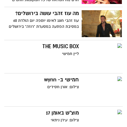
בעיר. איפה האלכוהול הכי טוב, המוזיקה
שאתם אוהבים, והכי חשוב – כמה עולה
מה עוז זהבי עושה בירושלים?
הכניסה? הכינו את הכבד והארנקים
עוז זהבי חוגג לאימו יוספה יום הולדת 60
במסיבת הפתעה במסעדת "רוזה" בירושלים
THE MUSIC BOX
ליין חמישי
חמישי ב- wynn
צילום: אורן חסידים
מוצ"ש באומן 17
צילום: עידן ניתאי