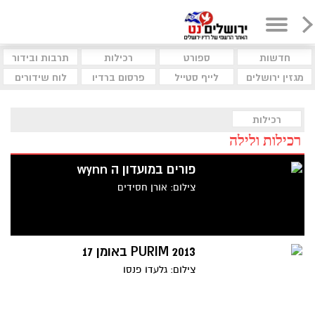
חדשות
ספורט
רכילות
תרבות ובידור
מגזין ירושלים
לייף סטייל
פרסום ברדיו
לוח שידורים
רכילות
רכילות ולילה
פורים במועדון ה wynn
צילום: אורן חסידים
PURIM 2013 באומן 17
צילום: גלעדו פנסו