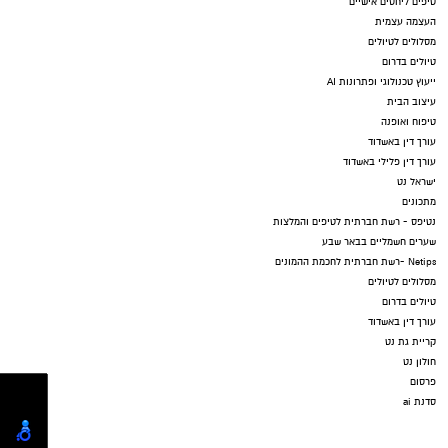
טיפים ליחסים אישיים
העצמה עצמית
מסלולים לטיולים
טיולים בדרום
ייעוץ טכנולוגי ופתרונות AI
עיצוב הבית
טיפוח ואופנה
עורך דין באשדוד
עורך דין פלילי באשדוד
ישראל נט
מתכונים
נטיפס - רשת חברתית לטיפים והמלצות
שערים חשמליים בבאר שבע
Netips -רשת חברתית לחכמת ההמונים
מסלולים לטיולים
טיולים בדרום
עורך דין באשדוד
קריית גת נט
חולון נט
פרסום
סדנת ai