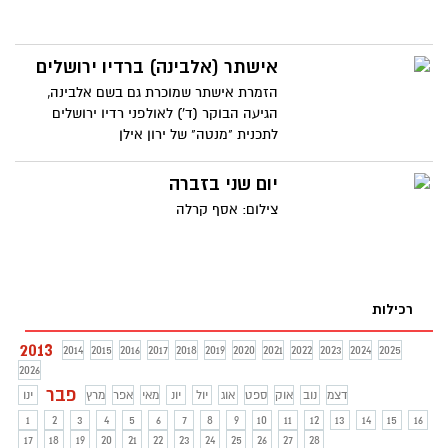
אישתר (אלבינה) ברדיו ירושלים
הזמרת אישתר שמוכרת גם בשם אלבינה,
הגיעה הבוקר (ד') לאולפני רדיו ירושלים
לתכנית "מנטה" של ירון אילן
יום שני בזברה
צילום: אסף קרלה
רכילות
2013
2014
2015
2016
2017
2018
2019
2020
2021
2022
2023
2024
2025
2026
פבר
דצמ
נוב
אוק
ספט
אוג
יול
יונ
מאי
אפר
מרץ
ינו
1
2
3
4
5
6
7
8
9
10
11
12
13
14
15
16
17
18
19
20
21
22
23
24
25
26
27
28