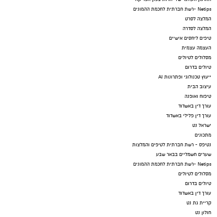
Netips -רשת חברתית לחכמת ההמונים
המלצה לסרט
המלצה לסדרה
טיפים ליחסים אישיים
העצמה עצמית
מסלולים לטיולים
טיולים בדרום
ייעוץ טכנולוגי ופתרונות AI
עיצוב הבית
טיפוח ואופנה
עורך דין באשדוד
עורך דין פלילי באשדוד
ישראל נט
מתכונים
נטיפס - רשת חברתית לטיפים והמלצות
שערים חשמליים בבאר שבע
Netips -רשת חברתית לחכמת ההמונים
מסלולים לטיולים
טיולים בדרום
עורך דין באשדוד
קריית גת נט
חולון נט