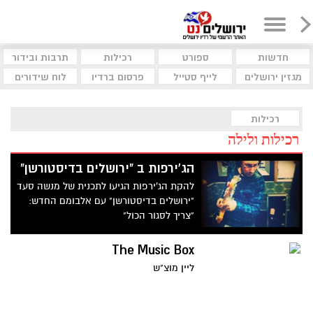
חדשות
ספורט
רכילות
תרבות ובידור
מגזין ירושלים
לייף סטייל
פרסום ברדיו
לוח שידורים
רכילות
רכילות ולילה
הג'ירפות ב "ירושלים בדיסטורשן"
להקת הג'ירפות הגיעו לתכנית של מנשה סעד
"ירושלים בדיסטורשן" עם אלבומם החדש:
"צריך לסגור הכול"
The Music Box
ליין מוצ"ש