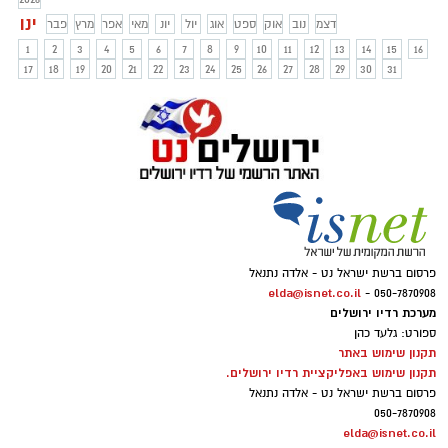
ינו
דצמ
נוב
אוק
ספט
אוג
יול
יונ
מאי
אפר
מרץ
פבר
1
2
3
4
5
6
7
8
9
10
11
12
13
14
15
16
17
18
19
20
21
22
23
24
25
26
27
28
29
30
31
פרסום ברשת ישראל נט - אלדה נתנאל
elda@isnet.co.il
050-7870908 -
מערכת רדיו ירושלים
ספורט: גלעד כהן
תקנון שימוש באתר
תקנון שימוש באפליקציית רדיו ירושלים.
פרסום ברשת ישראל נט - אלדה נתנאל
050-7870908
elda@isnet.co.il