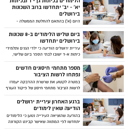
הלימודים בכיתות גן - ו' ובכיתות
והצוות ביצע ניתוח קיסרי וחיבר אותה
יא' - יב' יתחדשו ברוב השכונות
למכשיר אקמו, למרות המאמצים להצילם הם
בירושלים
נפטרו. הדסה: "הצוות בסערה רגשית"
היום (א') בהתאם להחלטת הממשלה -
הלימודים בכיתות גן-ו' ו ובכיתות י״א-י״ב
יתחדשו בעשרות שכונות בירושלים ללימודים.
ביום שליש הלימודים ב-8 שכונות
תלמידי ז'-י' ימשיכו ללמוד מרחוק
בירושלים יתחדשו
עיריית ירושלים הודיעה כי ילדי הגנים ותלמידי
כיתות א-ד ישובו לבתי הספר ביום שלישי,
בשכונות תלפיות מזרח-ארמון הנציב, גוננים,
רסקו, גבעת הורדים, בקעה, תלפיות, ארנונה
מספר מתחמי חיסונים חדשים
ומקור חיים. תלמידי כיתות ה'-י"ב ימשיכו
נפתחו לרשות הציבור
בלמידה מהבית
במטרה לקטוע את שרשרת ההדבקה יעמדו
לרשות הציבור מתחמי חיסון של פיקוד העורף
בשיתוף עיריית ירושלים באמצעות מד"א לכלל
מבוטחי קופות החולים מעל גיל 16 במספר
ברגע האחרון עיריית ירושלים
מתחמי חיסונים בירושלים
הודיעה שאין לימודים
בהודעה שהוציאה העירייה נטען כי הלימודים
יתחדשו לפי המתווה שאישר קבינט הקורונה
,פיקוד העורך ומשרד הבריאות בנושא