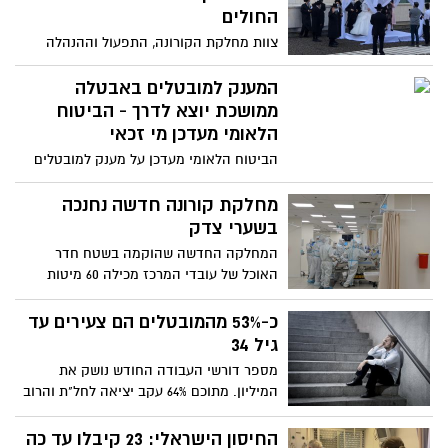
החולים
צוות מחלקת הקורונה, התפעול וההנהלה
בהדסה יחד עם ארגון ״יד אברהם״, ארגן את
חתונת בנו של החולה מול החלון בבית
המענק למובטלים באבטלה
החולים, מאחר והיה מאושפז במצב קשה
ממושכת יוצא לדרך - הביטוח
במחלקה ולא היה סיכוי שישתתף בחתונה -
הלאומי מעדכן מי זכאי
אם הייתה מתקיימת בכל מקום אחר. למרות
הביטוח הלאומי מעדכן על מענק למובטלים
המצב הקשה של האב וההתדרדרות במצבו
באבטלה ממושכת (100 ימים ומעלה), אשר
באותם ימים, הוא החל להתחזק אחרי
ישולם עד סוף החודש. עושים לכם סדר בכל
מחלקת קורונה חדשה נחנכה
החתונה, ואמש שוחרר לביתו
הפרטים
בשערי צדק
המחלקה החדשה שהוקמה בשטח חדר
האוכל של עובדי המרכז מכילה 60 מיטות
אשפוז חדשות עבור מטופלים ומחולקת
למספר אזורים. "עמלנו קשה וחשבנו רבות
כ-53% מהמובטלים הם צעירים עד
כיצד להגדיל את מספר המיטות במרכז
גיל 34
הרפואי לנוכח נתוני התחלואה בעיר", אמר
מספר דורשי העבודה החודש נושק את
מנכ"ל המרכז הרפואי שערי צדק, פרופ' עופר
המיליון. מתוכם 64% עקב יציאה לחל"ת והרוב
מרין
המוחלט צעירים
החיסון הישראלי: 23 קיבלו עד כה