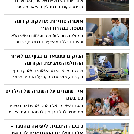
אחרי יותר משבועיים של סגר, השבוע ידון
קבינט הקורונה בתהליך היציאה מהסגר.
משרד הבריאות צפוי להמליץ על הליך מדורג,
בהתאם למצב התחלואה בארץ. אלה הפרטים
אושרה פתיחת מחלקת קורונה
נוספת במזרח העיר
המחלקה, תכיל 25 מיטות, צוות רפואי מלא
ותצויד בכלל האמצעים הדרושים, לרבות
מכונות הנשמה והכל לפי תקני משרד
הבריאות
הנזקים שנשארים בגוף גם לאחר
ההחלמה ממגיפת הקורונה
מרכז המידע והידע הלאומי במאבק בנגיף
הקורונה, מפרסם מחקר על הנזקים ארוכי
הטווח שמשאיר אחריו הנגיף בגוף המחלימים.
תופעות לוואי שנמשכו חודשים, ללא קשר
איך שומרים על השגרה של הילדים
לחומרת מצבו של הנדבק במגיפה
גם בסגר
הסגר בעיצומו! אל דאגה- אספנו לכם טיפים
ממומחית לגיל הרך איך להתמודד עם הילדים
ועוברים את הסגר בשלום
גובשה התכנית ליציאה מהסגר -
אלו השלבים המסתמנים לקראת