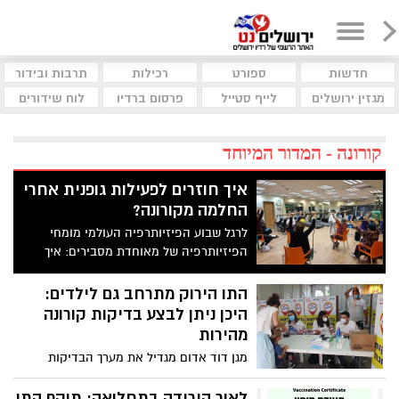
חדשות
ספורט
רכילות
תרבות ובידור
מגזין ירושלים
לייף סטייל
פרסום ברדיו
לוח שידורים
קורונה - המדור המיוחד
איך חוזרים לפעילות גופנית אחרי
החלמה מקורונה?
לרגל שבוע הפיזיותרפיה העולמי מומחי
הפיזיותרפיה של מאוחדת מסבירים: איך
חוזרים לפעילות גופנית אחרי החלמה
מקורונה
התו הירוק מתרחב גם לילדים:
היכן ניתן לבצע בדיקות קורונה
מהירות
מגן דוד אדום מגדיל את מערך הבדיקות
המהירות ברחבי הארץ ויפעיל כ-150 עמדות
בדיקה. להלן רשימת העמדות בירושלים
לאור הירידה בתחלואה: תוקף התו