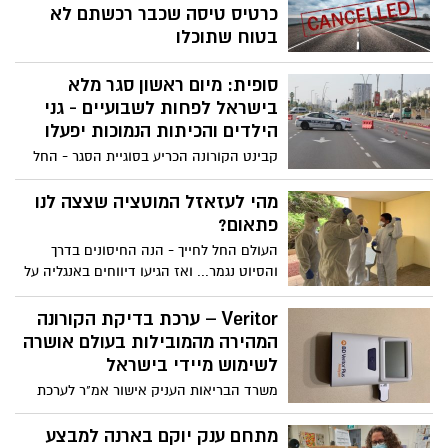
כרטיס טיסה שכבר רכשתם לא
בטוח שתוכלו
למרות הסגר וההכרזה על מדינות אדומות,
סופית: מיום ראשון סגר מלא
חלק מחברות התעופה מחייבות את מי שרכש
כרטיסי טיסה לטוס ולחזור למלונית בטענה
בישראל לפחות לשבועיים - גני
שעדיין הטיסות ממריאות ליעדן
הילדים והכיתות הנמוכות יפעלו
קבינט הקורונה הכריע בסוגיית הסגר - החל
מיום ראשון יוטל סגר מלא על ישאל, השלישי
במספר בתוך פחות משנה, זאת בעקבות
מהי לעזאזל המוטציה שצצה לנו
התפשטות נגיף הקורונה ומספר הנדבקים
פתאום?
הגבוה מאוד
העולם החל לחייך - הנה החיסונים בדרך
והסיוט נגמר... ואז הגיעו דיווחים באנגליה על
מוטציה חדשה והבהלה חזרה
Veritor – ערכת בדיקת הקורונה
המהירה מהמובילות בעולם אושרה
לשימוש מיידי בישראל
משרד הבריאות העניק אישור אמ"ר לערכת
הבדיקה המהירה של ענקית הטכנולוגיה
הרפואית העולמית בקטון דיקינסון - BD צפי
מתחם ענק יוקם בארנה למבצע