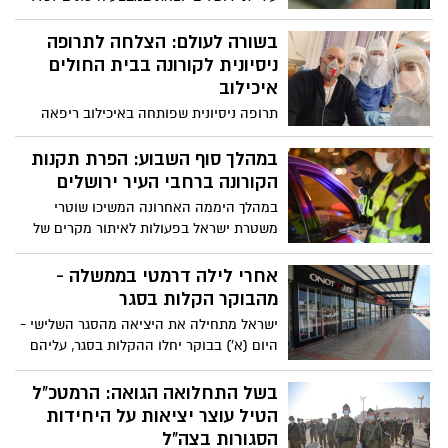
העיר לצאת ולהתחסן
עובדי בתי המלון בירושלים. ראש העיר ליאון:
"מכינים את ענף התיירות לפתיחה מהירה
בשורה לעולם: הצלחה לתרופה
ובטוחה ככל שאפשר"
ניסיונית לקורונה בבית החולים
איכילוב
תרופה ניסיונית שפותחה באיכילוב ריפאה
מעל 96% מחולי הקורונה שקיבלו אותה. 29
מתוך 30 מטופלים במצב בינוני עד קשה
במהלך סוף השבוע: הפרת תקנות
השתחררו מאשפוז בתוך 3-5 ימים בלבד. גם
הקורונה ברחבי העיר ירושלים
החולה ה-30 החלימה אך במשך זמן ארוך
במהלך היממה האחרונה המשיכו שוטרי
יותר. הטכנולוגיה נוסתה לראשונה בבני אדם,
משטרת ישראל בפעולות לאיתור מקרים של
בפאזה קלינית ראשונה
הפרת תקנות הקורונה ברחבי העיר ירושלים.
בין היתר אותרו מפרי בידוד, ברית מילה
אחרי לילה דרמטי בממשלה -
וטקסי אירוסין בהשתתפות עשרות רבות ואף
מהבוקר הקלות בסגר
מאות של אנשים
ישראל מתחילה את היציאה מהסגר השלישי -
היום (א') בבוקר יחלו ההקלות בסגר, עליהם
החליטה הלילה הממשלה אחרי דיון דרמטי.
החינוך ימשיך להיות לפי שעה בזום
בשל התחלואה הגואה: הרמטכ"ל
הטיל עוצר יציאות על היחידות
הסגורות בצה"ל