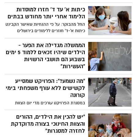
שהתנדב לקחת חלק בשלב הניסויים בבני
אדם בחיסון לקורונה, שפותח על ידי מכון
כיתות א' עד ד' חזרו למוסדות
למחקר ביולוגי בישראל
הלימוד אחרי יותר מחודש בבתים
החל מהבוקר: על פי ההנחיות שאישר הקבינט
כיתות א'-ד' חוזרים ללימודים בירושלים
לחמישה ימי לימוד, חובת עטיית מסכות גם
בהפסקות ובכל כיתה לא ילמדו יותר מ-20
הממשלה מגדילה את הפער -
תלמידים
הילדים שיהיו זכאים ללמוד 5 ימים
בשבוע הם תושבי הרשויות
"העשירות"
במסגרת ההקלות והיציאה מהסגר הוחלט על
"מה נשמע?": הפרויקט שמסייע
חזרה ללימודים לכיתות א'-ב' רק ל3 ימים
בלבד לסרוגין , ולעומת זאת ברשויות אשר יש
לקשישים ללא עורף משפחתי בימי
ברשותן כסף לממן את הלימודים הילדים
קורונה
יחזרו ל5 ימים בשבוע , הרשויות שיפתחו את
במסגרת הפרויקט עורכים מדי יום הצוות
הלימודים הם : תל אביב, הרצליה, בניק ברק,
המקצועי והמתנדבים של המינהלים
נוף הגליל, רמת הנגב, הוד השרון , נחל שורק,
הקהילתיים ברחבי העיר שיחות יזומות
"יש להכין את הילדים, ההורים
שוהם שער הנגב, מועצה אזורית גזר, כוכב
ושואלים לשלומם של האזרחים הוותיקים,
והצוות החינוכי בצורה מדוקדקת
יאיר, מועצה אזורית מטה יהודה, רעננה.
מזכירים להם שהם לא לבד ושיש להם כתובת
לחזרה למסגרות"
לפנות אליה