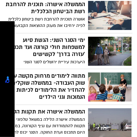
הממשלה אישרה: תוכנית להרחבת
רשת הביטחון הכלכלית
אושרה תוכנית להרחבת רשת ביטחון כלכלית
לפיה ירחיבו את מענק ההוצאות הקבועות,
יינתנו מידית מקדמות ספטמבר-אוקטובר,
יינתן מענק שימור עובדים וכן ירחיבו את מענק
ימי הסגר השני: הגשת סיוע
הסיוע בארנונה. העלות הכוללת של הצעדים
למשפחות חולי קורונה ועד תכנית
וכן הרחבת המענה לעסקים, שכירים ועצמאים
'עזרה בדרך' לקשישים
בהתאם לתכניות הקיימות, מוערכת ב- 10.5
היערכות עיריית ירושלים לסגר השני
מיליארד ש״ח
מתווה לימודים מרחוק מקשה על
שוק העבודה- בממשלה שוקלים
להחזיר את הלימודים לכיתות
הנמוכות וגני הילדים
היום (שני) לאחר החזרה מהחג הילדים ברחבי
הממשלה אישרה את תקנות הסגר
הארץ החלו ללמוד לפי המתווה החדש
שנקרא" למידה מרחוק" עם זאת,היום הראשון
הממשלה אישרה הלילה במשאל טלפוני
ללימודים מרחוק הוכיח ששוק העבודה לא
תקנות להתמודדות עם נגיף הקורונה, במהלך
מצליח לשלב עבודה ונוכחות בזום עם הילדים
היום תתכנס ועדת החוקה. הסגר יכנס לתוקף
בו זמנית.משפחות רבות התלוננו שאינם