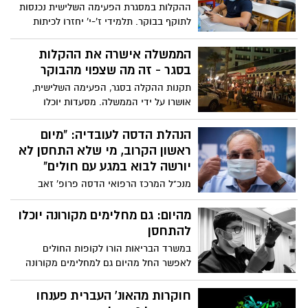
קהילה בעיריית ירושלים, גיל ריבוש ומנהלת
ההקלות במסגרת הפעימה השלישית נכנסות
אגף הרווחה בעירייה, יעל גבאי
לתוקף בבוקר. תלמידי ז'-י' יחזרו לכיתות
בחלק מבתי הספר בירושלים, בהתאם
להחלטת הממשלה. מדובר בבתי ספר אשר
הממשלה אישרה את ההקלות
פועלים בשכונות הירוקות והצהובות בלבד
בסגר - זה מה שצפוי מהבוקר
תקנות ההקלה בסגר, הפעימה השלישית,
אושרו על ידי הממשלה. מסעדות יוכלו
להושיב עד מאה איש בפנים בכפוף לתו
הירוק. מי שלא התחסן ייאלץ לשבת בחוץ.
הנהלת הדסה לעובדיה: "מיום
בחדרי האוכל במלונות ובאולמות האירועים
ראשון הקרוב, מי שלא התחסן לא
תותר כניסה של 300 איש. מיום ראשון ייכנסו
יורשה לבוא במגע עם חולים"
מנתב"ג אלף נוסעים ובהמשך השבוע 3,000.
מנכ"ל המרכז הרפואי הדסה פרופ' זאב
מערכת החינוך בכל שכבות הגיל תיפתח עם
רוטשטיין הודיע למנהלי האגפים בבתי
לפחות יומיים לימוד בבית הספר בשבוע
החולים כי מיום ראשון הקרוב, אנשי צוות שלא
מהיום: גם מחלימים מקורונה יוכלו
התחסנו עד כה ואין בידם אישור חריג לכך, לא
להתחסן
יורשו לבוא במגע עם חולים. "עלינו לנקוט
במשרד הבריאות הורו לקופות החולים
במשנה זהירות כשאנו מטפלים בחולים"
לאפשר החל מהיום גם למחלימים מקורונה
להתחסן נגד הנגיף. מדובר בזריקה אחת ורק
למי שעברו 3 חודשים מאז שהחלים
חוקרות מהאונ' העברית פענחו