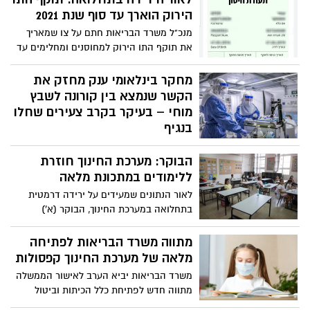
הירוק הוארך עד סוף שנת 2021
מנכ"ל משרד הבריאות חתם על צו שמאריך
את תוקף התו הירוק למחוסנים ומחלימים עד
לדצמבר 2021
מחקר בינלאומי ענק מחזק את
הקשר שנמצא בין קורונה לשבץ
מוחי – בעיקר בקרב צעירים שחלו
בנגיף
במחקר, בו השתתפו חוקרים מישראל, ארה"ב,
הבוקר: מערכת החינוך חוזרת
קנדה, אוסטרליה, מצרים, איראן, לבנון ואיחוד
האמירויות, ועוד נמצאו בעיקר חסימות של כלי
ללימודים במתכונת מלאה
דם גדולים במוחם של הנבדקים הצעירים. את
לאור הנתונים שמעידים על ירידה דרמטית
הצד הישראלי ייצג הנוירולוג והחוקר פרופ'
בתחלואה במערכת החינוך, הבוקר (א')
רונן לקר, מנהל יחידת השבץ במרכז הרפואי
התלמידים חוזרים ללימודים מלאים; פטור
הדסה והאוניברסיטה העברית
מעטיית מסכה במרחב הפתוח
מתווה משרד הבריאות לפתיחה
מלאה של מערכת החינוך קפסולות
משרד הבריאות יביא הערב לאישור הממשלה
מתווה חדש לפתיחת כלל הכיתות וביטול
הקפסולות תוך הפעלת מתווה ״מגן חינוך