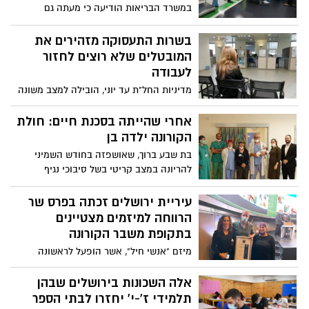
הנראה כבר מהחודש הבא
במשרד הבריאות הודיעה כי מעתה גם
מתחסנים בעלי דרכון ירוק יוכלו להתנדב
במחלקות הקורונה בבתי החולים
בשרות התעסוקה מזהירים את
המובטלים שלא רוצים לחזור
לעבודה
מדיניות החל"ת עד יוני, הובילה למצב משונה
מאוד. מצד אחד - קרוב ל-800 אלף אנשים
מובטלים, אך מצד שני, מקומות תעסוקה
אחרי שהייתה בסכנת חיים: חולת
ועסקים מתקשים מאוד לגייס עובדים!
הקורונה ילדה בן
לעובדים נוח להישאר בחל"ת במתכונתו
בת שבע ברוך, שאושפזה בחודש השמיני
הנוכחית
להריונה במצב קריטי בשל סיבוכי נגיף
הקורונה, ילדה את בנה הרביעי: "קיבלתי חיים
פעם שנייה בתוך שנה"
עיריית ירושלים זכתה בפרס שר
הרווחה למיזמים מצטיינים
בתקופת משבר הקורונה
מיזם "אנשי חיל", אשר הופעל לראשונה
בירושלים ואומץ במודל ארצי, זכה בפרס שר
הרווחה למיזמים מצטיינים בתקופת הקורונה.
אלה השכונות בירושלים שבהן
את הפרס קיבלו בשם העירייה, ראש מינהל
תלמידי ז'-י' יחזרו לבתי הספר