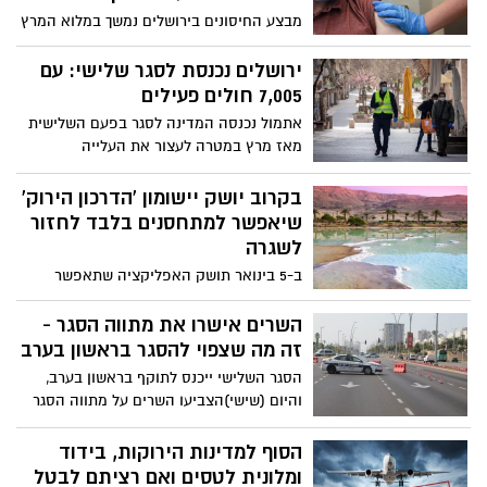
והמוסכים יפעלו כרגיל.
מבצע החיסונים בירושלים נמשך במלוא המרץ
וכי כלל קופות החולים יבצעו את החיסונים
בסניפי הקופות הפרוסים ברחבי העיר.
ירושלים נכנסת לסגר שלישי: עם
במתחם הארנה העירוני ימשיכו השבוע לבצע
7,005 חולים פעילים
חיסונים, ובהתאם לצורך צפויים בהמשך
אתמול נכנסה המדינה לסגר בפעם השלישית
להיפתח מתחמי חיסון עירוניים נוספים עבור
מאז מרץ במטרה לעצור את העלייה
קופות החולים
בתחלואה בקורונה. לשם אכיפת הסגר
המשטרה גייסה כ-4,000 אנשי שיטור- בין
בקרוב יושק יישומון 'הדרכון הירוק'
השאר יוצבו מחסומים בצמתים מרכזיים
שיאפשר למתחסנים בלבד לחזור
בשכונות העיר. הלימודים בבתי הספר ימשכו
לשגרה
כרגיל. במקביל: נמשכים מבצעי החיסונים
ב-5 בינואר תושק האפליקציה שתאפשר
והבדיקות
לישראלים לחזור לשגרה. הדרכון הירוק,
יאפשר למתחסנים נגד קורונה, למחלימים
השרים אישרו את מתווה הסגר -
מנגיף הקורונה וגם למי שעושה בדיקת קורונה
זה מה שצפוי להסגר בראשון בערב
-למשך שלוש יממות מביצוע הבדיקה אפשרות
הסגר השלישי ייכנס לתוקף בראשון בערב,
להגיע לאיים הירוקים לטוס לחו"ל בלי צורך
והיום (שישי)הצביעו השרים על מתווה הסגר
בבידוד ופטור מבידוד במגע עם חולה קורונה
כפי שהציע משרד הבריאות. אלו ההגבלות
שייכנסו לתוקפן ביום ראשון בערב
הסוף למדינות הירוקות, בידוד
ומלונית לטסים ואם רציתם לבטל