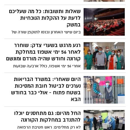
הראשונה ו-335,310 במנה השנייה. בעיריית
ירושלים קוראים לציבור להמשיך להגיע
שאלות ותשובות: כל מה שעליכם
להתחסן
לדעת על ההקלות הנוכחיות
במשק
ביום שישי האחרון נכנסו לתוקפן שורה של
הקלות במסגרת הפעימה הרביעית של פתיחת
המשק - מהן אותן ההקלות וכיצד תפעלנה
רגע מרגש בשערי צדק: שוחרר
הבדיקות המהירות שאושרו לשימוש?
לאחר 56 ימי אשפוז במחלקת
קורונה וחודש שהיה מורדם ומונשם
אחרי 56 ימי אשפוז, כולל ארבעה שבועות
במהלכם היה מורדם ומונשם, הצוות שנלחם
על חייו הגיע לברך ולא האמין –'כורה הפחם'
היום שאחרי: במשרד הבריאות
מאוקראינה, שהיה במצב קריטי לאחר שחלה
נערכים לביטול חובת המסיכות
בקורונה השתחרר לביתו. ״אנחנו תמיד עושים
בשטח פתוח - אולי כבר בחודש
את הכל כדי להילחם על חיי המטופל, אבל
הבא
אלו מסוג הרגעים שאתה לוקח חלק ב'בלתי
בשבוע הבא יאושרו הקלות נוספות בסגר,
אפשרי'״, כך סיפר הצוות הרפואי שטיפל בו
החל מהיום: גם מתחסנים יוכלו
לאור נתוני התחלואה שיורדים דרמטית. אמש
פורסם כי במשרד הבריאות נערכים לביטול
להתנדב במחלקות הקורונה
חובת המסיכות בשטחים פתוחים, ככול
לא רק מחלימים: ראש חטיבת הרפואה