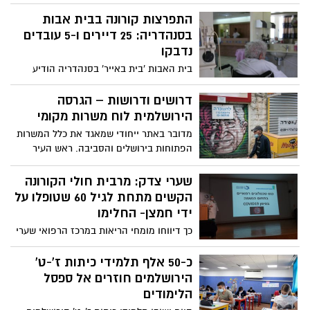
חיסון והמאמץ הגדול, כך נראה, הגיע כעת
לישורת האחרונה. התגייסות העולם המדעי
התפרצות קורונה בבית אבות
הביאה למצב בו מספר רב של תכשירי חיסון
בסנהדריה: 25 דיירים ו-5 עובדים
מיועדים להיות מוכנים למתן לאוכלוסייה כבר
נדבקו
בחודשים הקרובים. ד"ר טל ברוש, מנהל
בית האבות 'בית באייר' בסנהדריה הודיע
היחידה למחלות זיהומיות באסותא אשדוד
למשפחות הדיירים כי אחד העובדים שנדבק
ומרכז הצוות לטיפול במגיפות ומזכיר הצוות
בקורונה גרם להתפשטות במוסד. "לצערנו
דרושים ודרושות – הגרסה
לחיסוני קורונה במשרד הבריאות, עושה סדר:
הרבה, הדבר לא בשליטתנו המלאה", כתב
הירושלמית לוח משרות מקומי
כל מה שחשוב לדעת על חיסונים נגד קורונה
המנהל למשפחות.
מדובר באתר ייחודי שמאגד את כלל המשרות
הפתוחות בירושלים והסביבה. ראש העיר
ירושלים, משה ליאון: "מדובר ביוזמה מבורכת
ובאתר חדשני ורלוונטי לימים מורכבים אלו"
שערי צדק: מרבית חולי הקורונה
הקשים מתחת לגיל 60 שטופלו על
ידי חמצן- החלימו
כך דיווחו מומחי הריאות במרכז הרפואי שערי
צדק בכנס ארצי לטיפול נשימתי בחולי קורונה
שנערך הבוקר בשערי צדק בהשתתפות כ- 140
כ-50 אלף תלמידי כיתות ז'-ט'
טכנולוגיים נשימתיים מכל הארץ בזום
הירושלמים חוזרים אל ספסל
הלימודים