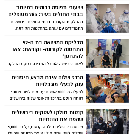
בבעלי העסקים הקטנים והבינוניים -
הממשלה מחליטה על סגר מלא והרמטי
שיעורי תפוסה גבוהים במיוחד
בישראל לאור הנסיקה בתחלואה בקורונה
בבתי החולים בעיר: 285 מטופלים
בישראל. כל הגנים ובתי הספר, פרט לחינוך
במחלקות הקורונה בבתי החולים בירושלים
המיוחד, ייסגרו לשבועיים מהלילה שבין חמישי
מתמודדים עם עומס במחלקות הקורונה.
לשישי. חוזרים מ"מדינות מסוכנות" יופנו
בהדסה, מספר החולים הגבוה ביותר בבית
למלוניות, רק מי שקנה כרטיסים לפני הסגר
חולים בישראל. פרופ׳ דרור מבורך, מנהל
מדליקת המשואה בת ה-92
יוכל להמריא לחו"ל ומגבלת ההתקהלות
מחלקת קורונה בביה"ח הדסה עין כרם:
התחסנה לקורונה- וקוראת: צאו
תוחמר: עד חמישה בחלל סגור, עד עשרה
"המצב הוא באמת מצב חירום, המחלה
להתחסן"
בשטח פתוח
מתפשטת במהירות שלא ידענו"
לאחר שריגשה את כל המדינה בטקס הדלקת
המשואות בשנה שעברה, ריינה אביטבול,
"המתנדבת המיתולוגית" משערי צדק,
מרכז שלוה אירח מבצע חיסונים
התחסנה נגד הקורונה: "מקווה שכולם יראו
ענק לבעלי מוגבלויות
וילכו להתחסן"
למעלה מ-1000 אנשים עם מוגבלויות וצוותי
רווחה חוסנו במרכז הלאומי שלוה בירושלים
קנסות חולקו לעסקים בירושלים
שהפרו את ההנחיות
משטרת ירושלים חילקה קנסות, על סך 5,000
שקלים לשני עסקים לשטיפת מכוניות שפעלו