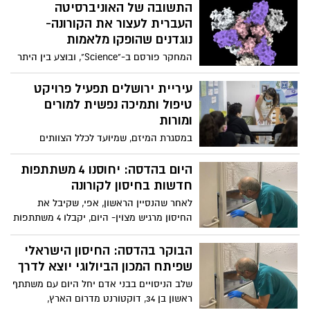
לתושבים לצאת ולהיבדק
התשובה של האוניברסיטה
זיהומיות בביה"ח אסותא אשדוד: "זו אכן
העברית לעצור את הקורונה-
בשורה משמחת, אך חשוב להדגיש שהדרך
נוגדנים שהופקו מלאמות
לחיסונים בקופת החולים באשדוד עוד ארוכה"
המחקר פורסם ב-"Science", ובוצע בין היתר
בהובלת ד"ר דינה שניידמן וצוותה מהאונ'
העברית, שטוענת כי "בהשוואה לטיפולים
עיריית ירושלים תפעיל פרויקט
בנוגדנים סטנדרטיים שנמצאים כרגע בשלבים
טיפול ותמיכה נפשית למורים
קליניים מתקדמים, שהם יקרים מאוד ויכולים
ומורות
בקלות לעלות מעל 100,000 דולר לחולה, ניתן
במסגרת המיזם, שמיועד לכלל הצוותים
לייצר ננו-נוגדנים מהונדסים בזול, בקנה מידה
בחינוך היסודי, העל-יסודי והחינוך המיוחד,
גדול - התואם היטב למשבר הנוכחי". קוקטייל
מוצע לצוותי החינוך מערך תמיכה במגוון
היום בהדסה: יחוסנו 4 משתתפות
ננו-נוגדנים שיצרו החוקרים במחקרם נמצא
צורות: טיפול רגשי אישי, 'זמן אוויר' - סדנאות
חדשות בחיסון לקורונה
כעת בשלב הניסויים הפרה-קליניים
טיפוליות לצוותים בבתי הספר וסדנאות
לאחר שהנסיין הראשון, אפי, שקיבל את
תמיכה לצוותי ניהול
החיסון מרגיש מצוין- היום, יקבלו 4 משתתפות
נוספות את החיסון לאחר שנמצאו מתאימות
בבדיקות רפואיות
הבוקר בהדסה: החיסון הישראלי
שפיתח המכון הביולוגי יוצא לדרך
שלב הניסויים בבני אדם יחל היום עם משתתף
ראשון בן 34, דוקטורנט מדרום הארץ,