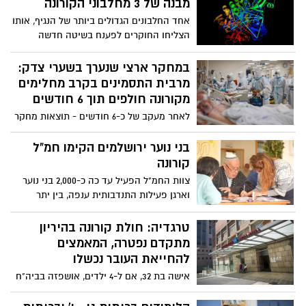
מבנה של 3 מחלבוני הקורונה
אחד החלבונים הגדולים ביותר של הנגיף, אותו
הצליחו החוקרים לפענח בשיטה חדשה
וייחודית, הוא חלבון בשם Nsp2, שנודע
כ"סרבן" לפיענוח מבני. דר' דינה שניידמן:
במחקר ארצי שנערך בשערי צדק:
"עכשיו יש לנו טכנולוגיה ופרוטוקול ניסויי
מרבית התסמינים בקרב מחלימים
לחקור לא רק את חלבוני הנגיף עצמם, כי אם
מקורונה חולפים תוך 6 חודשים
גם את השותפים שלהם מתוך התא האנושי".
לאחר מעקב של כ-6 חודשים - תוצאות מחקר
פרופ' מיכל ליניאל: "בהמשך יהיה צורך לפצח
בקרב מחלימים מקורונה בשערי צדק: 94%
את הנגיף השלם בהקשר התאי כדי לדמות את
מהנבדקים דיווחו על תופעות ותסמינים אחרי
בני נוער ירושלמים הקימו חמ"ל
כל חלבוני הנגיף והאינטאקציות ביניהם"
3 חודשים, 95% המחלימים מקורונה ללא
קורונה
עדויות לנזקים ריאתיים או לבביים אחרי 3
צוות החמ"ל הפעיל עד כה כ-2,000 בני נוער
חודשים.
וארגן פעילות התנדבותית ענפה, בין יתר
הפעולות של החמ"ל: מפגשים ושיחות טלפון
שבועיות עם כ-600 תושבים ותיקים מהגיל
טרגדיה: חולת קורונה בהיריון
השלישי והרביעי, גיוס, אריזה וחלוקת סלי מזון
מתקדם נפטרה, המאמצים
בשיתוף גורמי הרווחה, אשר הגיעו למשפחות
להחייאת העובר נכשלו
הזקוקות לכך על בסיס שבועי, עזרה בקניית
אישה בת 32, אם ל-4 ילדים, אושפזה בביה"ח
תרופות, הוצאת כלבים למשפחות בבידוד ועוד
הדסה עין כרם במצב קשה עם מצוקה
נשימתית. ביום שבת מצבה החל להתדרדר