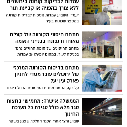
עמדות לבדיקות קורונה בירושלים
ילדיו וכנגדו יירשם דו"ח בהתאם
ללא צורך בהפניה או קביעת תור
יעמדו השבוע עמדות נוספות לבדיקות קורונה
במספר שכונות בעיר
מתחם חיסוני הקורונה של קופ"ח
מאוחדת נפתח בבנייני האומה
מתחם החיסונים של קופת החולים נחנך
בכניסה לעיר. במקום יופעלו 26 עמדות
ולטובת המתחם גויסו 120 עובדים חדשים
מתחם בדיקות הקורונה המרכזי
של ירושלים עובר מטדי לחניון
פארק עין יעל
על רקע הקמת מתחם החיסונים הגדול בארנה
ומרצון לצמצם את אי הנוחות: מתחם בדיקות
הקורונה הנמצא בחניון המזרחי בטדי יועבר
הממשלה אישרה: מחמישי בחצות
באופן קבוע אל חניון פארק ירושלים סמוך
סגר מלא כולל סגירת כל מערכת
לעין יעל
החינוך
שבוע וחצי אחרי הסגר החלקי, שפגע בעיקר