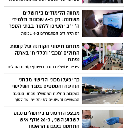
בירושלים בניגוד להנחיות. בנוסף, במבשרת
ציון אותרה מסעדה שבה סעדו מספר אנשים,
מתווה הלימודים בירושלים
כנגד בעליו של העסק נרשם דו"ח קנס
משתנה: רק ב-6 שכונות תלמידי
ה'-י"ב ימשיכו ללמוד בבתי הספר
רק תלמידים המתגוררים ב-6 שכונות
המוגדרות כצהובות ילמדו באופן פרונטאלי,
בשכונות האדומות והכתומות עוברים
מתחם חיסוני הקורונה של קופות
התלמידים ללמידה מרחוק, לפי החלטת
החולים 'מכבי' ו'כללית' בארנה
הממשלה בנוגע לסיווג מחדש של השכונות על
נפתח
פי צבעי הרמזור
עיריית ירושלים חנכה בשיתוף קופות החולים
כללית ומכבי את מתחם חיסוני קורונה לתושבי
ירושלים והסביבה. ליאון: "אני מברך את
כך יפעלו מכוני הרישוי מבחני
קופות החולים על ההערכות המופתית לחיסון
הנהיגה והטסטים בסגר השלישי
תושבי ירושלים
בעקבות החלטת הממשלה מבחני הנהיגה
המעשיים והעיוניים לא יתקיימו עד לסוף
הסגר, במסגרת התקנות החדשות: קורסי
נהיגה מונעת ורענון נהיגה לא יתקיימו עד
מבצע החיסונים בירושלים נכנס
הודעה חדשה, סניפי הרישוי ימשיכו לפעול
לשבוע השני, כ-26 אלף איש
במתכונת של הזמנת תור טלפוני, מכוני הרישוי
התחסנו בשבוע הראשון