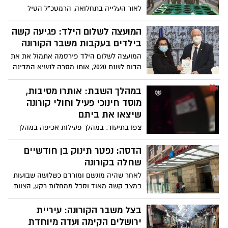
לאור העלייה בתחלואה, הרמטכ"ל הטיל
הבוקר (שלישי) עוצר יציאות על יחידות צה"ל
הסגורות. ביחידות פתוחות הפעילות תתקיים
המועצה לשלום הילד: פגיעה קשה
במשמרות ובקפסולות, ביחידות שמוגדרות
בילדים בעקבות משבר הקורונה
"מחוסנות" או כאלה שאין בהן מאומתים כלל -
המועצה לשלום הילד פירסמה אתמול את את
הפעילות תימשך כבשגרה
הדוח לשנת 2020, אותו מסרה לנשיא המדינה
רובי ריבלין. הדוח, לאחר כמעט שנה במשבר
הקורונה העולמי, חושף את הפגיעה הקשה
במהלך השבת: אותרו מסיבות,
בילדים בעקבות המשבר העולמי. על פי הדוח,
מוסד חינוכי פעיל וחולי קורונה
נראית עלייה של 24% במספר הקטינים
שיצאו את ביתם
המטופלים במרכזים לטיפול בפגיעות מיניות,
צפו בתיעוד: במהלך פעילות אכיפה במהלך
הוכפל מספר הפניות בחשד לאלימות נגד
השישי-שבת ברחבי העיר ירושלים שערכו
ילדים, עלייה גם במספר הקטינים בסיכון
השוטרים לאכיפת תקנות קורונה והנחיות
הדסה: נפטר תינוק בן חודשיים
אובדני. עוד מהדוח, כשליש מהילדים בישראל
הסגר איתרו בשעת לילה מאוחרת מסיבה
שחלה בקורונה
לא השתתפו בשיעורי הלמידה מרחוק. נשיא
רועשת ורוויית אלכוהול ובה עשרות אנשים
המדינה אמר בעקבות הדוח: "הנתונים
לאחר שהיה מונשם ומורדם כשלושה שבועות
בניגוד לתקנות הקורונה.
מפחידים"
במצב קשה מאוד וסבל ממחלות רקע, הצוות
הרפואי בהדסה עין כרם נאלץ לקבוע את
מותו
בצל משבר הקורונה: עיריית
ירושלים הקימה ועדה מיוחדת