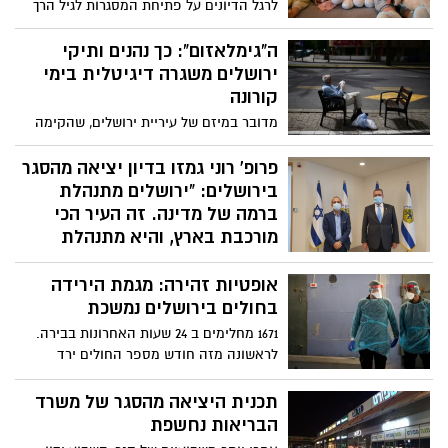
לרגל הדיונים על פתיחת המסגרות לגיל הרך
בימים הקרובים, אומרת איריס גרנות, מומחית
להתפתחות הילד, יועצת להורים ואנשי חינוך,
ה"גימלאזום": כך נהנים ותיקי
ומנהלת מרכז טיפ-טף: ״לאחר זמן היעדרות
ירושלים משגרה דיגיטלית בימי
כל כך ארוך, יש להכין את הילדים, ההורים
קורונה
והצוות החינוכי בצורה מדוקדקת לחזרה
מדובר במיזם של עיריית ירושלים, שהקימה
למסגרות. הילדים לא יכולים להרגיש כמו
אתר ידידותי למשתמש בו מתנהל מדי יום "יום
חבילות שמעבירים אותן ממקום למקום״
לימודים" מלא, הכולל הרצאות, סרטים,
פרופ' רוני גמזו בדיון יציאה מהסגר
שיעורים, סדנאות וסיורים וירטואליים במגוון
בירושלים: "ירושלים מתנהלת
רחב של נושאים, תוך שיתופי פעולה עם
ברמה של מדינה. זה העיר הכי
מומחים וארגונים שונים מירושלים ומחוצה לה
מורכבת בארץ, והיא מתנהלת
ברמה בין לאומית"
אופטיות זהירה: מגמת הירידה
בדיון על יציאה מהסגר בירושלים, שנערך היום
בחולים בירושלים נמשכת
בעירייה ביחד עם הממונה על הקורונה במגזר
החרדי, האלוף (במיל') רוני נומה וראש עיריית
1671 מחלימים ב 24 שעות האחרונות בבירה.
ירושלים
לראשונה מזה חודש מספר החולים ירד
מתחת ל-6000. ראש העיר ירושלים, משה
ליאון: " נמשיך לעשות את המאמצים הנדרשים
תכנית היציאה מהסגר של משרד
על מנת למגר את הנגיף"
הבריאות נחשפת