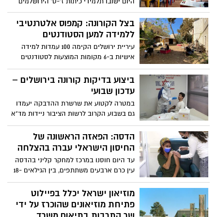
היום ישובו תלמידי כיתות ז'-ט' הירושלמים
לספסל הלימודים, לאחר תקופה ממושכת בה
שהו בבתיהם. החזרה ללימודים הינה בכפוף
בצל הקורונה: קמפוס אלטרנטיבי
למתווה משרד החינוך ואישור התקנות
ללמידה למען הסטודנטים
בממשלה
עיריית ירושלים הקימה 100 עמדות למידה
אישיות ב-6 מקומות המוצעות לסטודנטים
בהרשמה מראש
ביצוע בדיקות קורונה בירושלים –
עדכון שבועי
במטרה לקטוע את שרשרת ההדבקה יעמדו
גם בשבוע הקרוב לרשות הציבור ניידות מד"א
במספר מוקדים בירושלים. לציין כי הבדיקות
נערכות ללא צורך בהפניה וללא תשלום
הדסה: הפאזה הראשונה של
החיסון הישראלי עברה בהצלחה
עד היום חוסנו במרכז למחקר קליני בהדסה
עין כרם ארבעים משתתפים, בין הגילאים 18-
55, כולם ללא מחלות רקע. הדסה: "אנחנו
קוראים לנשים וגברים בגילאי 18-85, גם כאלה
מוזיאון ישראל יכלל בפיילוט
עם מחלות רקע - לבוא ולהתחסן ולתרום
פתיחת מוזיאונים שהוכרז על ידי
לפיתוח החיסון הישראלי"
שר התרבות בתיאום משרד