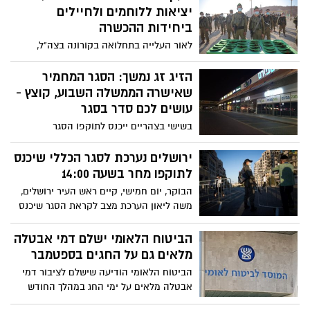
יציאות ללוחמים ולחיילים
ביחידות ההכשרה
לאור העלייה בתחלואה בקורונה בצה"ל,
הרמטכ"ל כוכבי הודיע על החמרה בהנחיות:
"עלינו לפעול מיד במלוא העוצמה כדי לצמצם
הזיג זג נמשך: הסגר המחמיר
אותה". בין היתר, לוחמים וחיילים שנמצאים
שאישרה הממשלה השבוע, קוצץ -
בהכשרה יגיעו ביום שלישי לבסיס ערוכים
עושים לכם סדר בסגר
לשהות ממושכת של חודש ימים
בשישי בצהריים ייכנס לתוקפו הסגר
"המשודרג" עליו החליטו בקבינט הקורונה
המקוצץ ובמששלה. תקנות הסגר, שאמורות
ירושלים נערכת לסגר הכללי שיכנס
היו להיות מחמירות במיוחד, קוצצו
לתוקפו מחר בשעה 14:00
משמעותית בכנסת ואלה התקנות שצפויות
הבוקר, יום חמישי, קיים ראש העיר ירושלים,
להכנס מחר לתוקף - הכל כאמור כפוף
משה ליאון הערכת מצב לקראת הסגר שיכנס
לשינויים, שקורים תכופות לאחרונה
לתוקפו מחר בשעה 14:00. ראש העיר ירושלים,
משה ליאון: "עיריית ירושלים תמשיך לנהל את
הביטוח הלאומי ישלם דמי אבטלה
הסגר ותעשה הכל על מנת למגר את הנגיף
מלאים גם על החגים בספטמבר
בעיר ולהפחית את מספר החולים"
הביטוח הלאומי הודיעה שישלם לציבור דמי
אבטלה מלאים על ימי החג במהלך החודש
הקרוב שכולל בתוכו את החגים