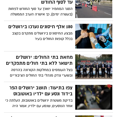
והחלו ביידו חפצים לעבר השוטרים
עד לסוף החודש
הסגר המחמיר יוארך עד סוף החודש לפחות
(בעשרה ימים), כך אישרה הערב הממשלה
לאחר דיון שהתקיים בעקבות נתוני התחלואה
הקשים בקורונה
180 אלף חיסונים נערכו בירושלים
מבצע החיסונים בירושלים מתקדם בקצב
בכלל קופות החולים בעיר
מחאת בתי החולים: ירושלים
תישאר ללא בתי חולים מתפקדים
בצל העומסים במחלקות הקורונה בהדסה
ובשערי צדק מנהלי בתי החולים הציבוריים
מחריפים את המאבק: החל מהיום (א') ראשון
יבוטלו תורים וביום רביעי תישאר ירושלים ללא
צפו בתיעוד: תושב ירושלים הפר
בתי חולים מתפקדים
בידוד ונסע עם ילדיו באוטובוס
בדיקת משטרת ירושלים באוטובוס, העלתה כי
אחד הנוסעים, שנסע עם ילדיו, אמור היה
לשהות בבידוד לאחר שאשתו נדבקה
בקורונה. הנוסע החשוד הורד מהאוטובוס עם