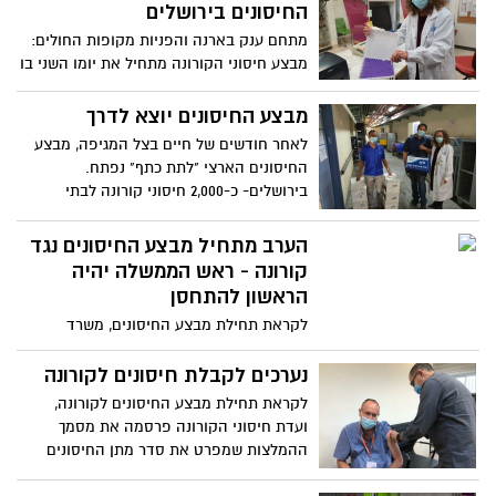
המכירות העולמי של Veritor לשנה הקרובה –
החיסונים בירושלים
כמיליארד דולר. זו הבדיקה השנייה של 15 דק'
מתחם ענק בארנה והפניות מקופות החולים:
שמאושרת אחרי הסופיה
מבצע חיסוני הקורונה מתחיל את יומו השני בו
יחלו להתחסן גם בני ה-60 ומעלה במקביל
לצוותים הרפואיים. ראש העיר ירושלים, משה
מבצע החיסונים יוצא לדרך
ליאון: "אני קורא לכולם - צאו להתחסן"
לאחר חודשים של חיים בצל המגיפה, מבצע
החיסונים הארצי "לתת כתף" נפתח.
בירושלים- כ-2,000 חיסוני קורונה לבתי
החולים הדסה ושערי צדק. היום, צוותי
הרפואה יקבלו את החיסון. החל ממחר יחוסנו
הערב מתחיל מבצע החיסונים נגד
האוכלוסייה המבוגרת וקבוצות בסיכון
קורונה - ראש הממשלה יהיה
הראשון להתחסן
לקראת תחילת מבצע החיסונים, משרד
הבריאות מפרסם את מתווה החיסונים -
כאשר הראשון להתחסן בארץ יהיה ראש
נערכים לקבלת חיסונים לקורונה
הממשלה בנימין נתניהו
לקראת תחילת מבצע החיסונים לקורונה,
ועדת חיסוני הקורונה פרסמה את מסמך
ההמלצות שמפרט את סדר מתן החיסונים
בהתאם לסדר העדיפויות. בדקנו כיצד קופת