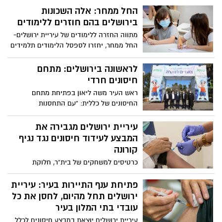
השכונות הכתומות אך מבדיקה של מצב
החל ממחר: אלה השכונות
התחלואה בשכונות עולה כי חלקן לא עומדות
בירושלים בהם חוזרים ללימודים
בקריטריונים, בהמשך הודיעה כי כלל מוסדות
מתווה החזרה ללימודים של עיריית ירושלים-
החינוך בעיר לא ייפתחו מחר ועד להודעה
החל ממחר, יחזרו לספסל הלימודים תלמידים
חדשה
מגני הילדים וכיתות א'-ד' מ-18 שכונות ירוקות,
צהובות וגם כתומות בירושלים. ראש העיר
לראשונה בירושלים: מתחם
ירושלים, משה ליאון: "עיריית ירושלים ערוכה
חיסונים חרדי
לחזרה ללימודים ותנהיג את המתווה באחריות
ראש העיר משה ליאון בפתיחת מתחם
ובמקצועיות.
החיסונים של כללית: "עם התחסנות
משמעותית של התושבים נוכל לחזור לשגרה" •
מנהל מחוז ירושלים בכללית: בזכות שיתוף
עיריית ירושלים מגבירה את
הפעולה עם העירייה אנו מובילים את אחוזי
המבצע לעידוד חיסונים נגד נגיף
המתחסנים בעיר גם בציבור החרדי
קורונה
כרטיסים למשחקים של בית"ר, חלוקת
טאבלטים, שיחות עם רבנים וכרטיסים
להופעות בקיץ הקרוב: המהלכים החדשים
פתיחת ענף התיירות בעיר: עיריית
בעיריית ירושלים לעידוד הציבור לצאת
ירושלים תחל מהיום, לחסן את כל
ולהתחסן נגד הקורונה. ליאון: "עיריית ירושלים
עובדי בתי המלון בעיר
פועלת ביצירתיות על מנת לעודד את תושבי
עיריית ירושלים יוצאת במבצע חיסונים לכלל