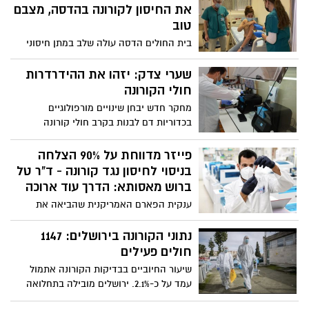
את החיסון לקורונה בהדסה, מצבם
טוב
בית החולים הדסה עולה שלב במתן חיסוני
קורונה: עד כה חוסנו 23 אנשים בשבועיים
הבאים יעלה המספר ל-40 מתחסנים
שערי צדק: יזהו את ההידרדרות
חולי הקורונה
מחקר חדש יבחן שינויים מורפולוגיים
בכדוריות דם לבנות בקרב חולי קורונה
במטרה לזהות מוקדם הידרדרות במצבם
הבריאותי. המחקר יתאפשר באמצעות דגימות
פייזר מדווחת על 90% הצלחה
דם מהביובנק הגדול שהקים בית החולים
בניסוי לחיסון נגד קורונה - ד"ר טל
שערי צדק ובדיקתן באמצעות מכשיר ה-
ברוש מאסותא: הדרך עוד ארוכה
Sight OLO
ענקית הפארם האמריקנית שהביאה את
הוויאגרה, עושה זאת שוב: חברת פייזר
הודיעה כי החיסון שפיתחה נגד קורונה נמצא
נתוני הקורונה בירושלים: 1147
יעיל ב-90% מהמקרים. החברה צפויה להגיש
חולים פעילים
בקשה לאישור חירום לחיסון עד סוף השנה.
שיעור החיוביים בבדיקות הקורונה אתמול
גורמים בממשלה ציינו כי מתנהל משא ומתן
עמד על כ-2.1%. ירושלים מובילה בתחלואה
מתקדם בין ישראל לענקית הפארם לקבלת
עם 492 נדבקים. עיריית ירושלים קוראת
החיסון. ד"ר טל ברוש, מנהל היחידה למחלות