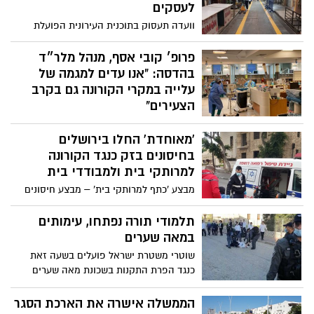
לעסקים
וועדה תעסוק בתוכנית העירונית הפועלת
בימים אלה לקידום העסקים בעיר ותמשיך
לגבש פתרונות לעסקים לאור משבר הקורונה
פרופ׳ קובי אסף, מנהל מלר״ד
העולמי
בהדסה: "אנו עדים למגמה של
עלייה במקרי הקורונה גם בקרב
הצעירים"
למרות הסגר, העומסים הכבדים במחלקות
'מאוחדת' החלו בירושלים
הקורונה בבתי החולים בירושלים נמשכים.
המרכז הרפואי הדסה מדווח הבוקר (ד') כי
בחיסונים בזק כנגד הקורונה
במיון הביולוגי מתגלים מדי יום 30% חיוביים
למרותקי בית ולמבודדי בית
לקורונה
מבצע 'כתף למרותקי בית' – מבצע חיסונים
בזק וייחודי כנגד הקורונה, למרותקי בית
ולמבודדי בית בירושלים הסביבה מאפשר
תלמודי תורה נפתחו, עימותים
לשנע למרותקי הבית והמבודדים המתקשים
במאה שערים
להתנייד, מבתיהם על כסאות גלגלים או
שוטרי משטרת ישראל פועלים בשעה זאת
באלונקות באמצעות אמבולנסים ומתנדבים
כנגד הפרת התקנות בשכונת מאה שערים
ובליוויי צוותים רפואיים, אל מתחמי החיסונים
בירושלים לאחר שאותרה ישיבה שפועלת
של מאוחדת הפרוסים ברחבי המחוז
בניגוד להנחיות. מאות מוחים התקהלו במקום
הממשלה אישרה את הארכת הסגר