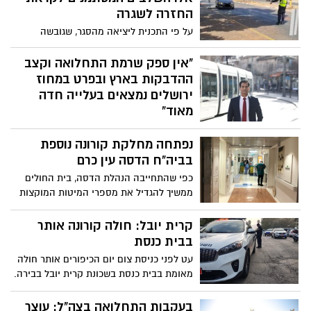
החזרה לשגרה
על פי התכנית ליציאה מהסגר, שגובשה
לקראת הדיון בקבינט הקורונה, בשלב הראשון
ייפתחו מערכת החינוך לילדים עד גיל 6 ונתב"ג
"אין ספק שרמת התחלואה וקצב
לנסיעות עסקיות בלבד, זאת בהתאם לתנאי
ההדבקות בארץ ובפרט במחוז
התחלואה. המסחר יתחדש ככל הנראה
ירושלים נמצאים בעלייה חדה
כשבועיים לאחר מכן בכפוף להיענות הציבור.
מאוד”
התנאים: ירידה מ-10% מאומתים ו-30 אלף
עופר משולם, מנהל מחוז ירושלים במאוחדת,
בדיקות ביממה‎
נפתחה מחלקת קורונה נוספת
בראיון מיוחד על משבר הקורונה
בביה"ח הדסה עין כרם
כפי שהתחייבה הנהלת הדסה, בית החולים
ממשיך להגדיל את מספרי המיטות המוקצות
עבור חולי קורונה
קרית יובל: חולה קורונה אותר
בבית כנסת
עט לפני כניסת צום יום הכיפורים אותר חולה
מאומת בבית כנסת בשכונת קרית יובל בבירה.
הוא נקנס והוחזר לביתו שם אמור היה לשהות
בבידוד
בעקבות התחלואה בצה"ל: עוצר