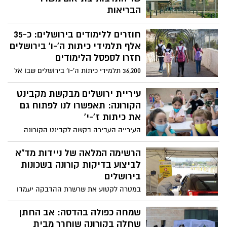
הבריאות
על פי החלטת שר התרבות, מדובר בפיילוט
חוזרים ללימודים בירושלים: כ-35
במסגרתו ייפתחו מספר מוזיאונים, שיפעלו
בהתאם להגבלות ולהנחיות מחמירות,
אלף תלמידי כיתות ה'-ו' בירושלים
שייקבעו באופן סופי בימים הקרובים
חזרו לספסל הלימודים
36,200 תלמידי כיתות ה'-ו' בירושלים שבו אל
ספסל הלימודים, בכפוף להנחיות משרד
הבריאות. עיריית ירושלים ומינהל החינוך
עיריית ירושלים מבקשת מקבינט
העירוני נערכו מבעוד מועד לחזרתם לשגרת
הקורונה: תאפשרו לנו לפתוח גם
הלימודים, תוך מאמץ רב למנוע ערבוב בין
את כיתות ז'-י'
קפסולות הלימוד. ראש העיר ירושלים, משה
העירייה העבירה בקשה לקבינט הקורונה
ליאון: "אני מברך על חזרת תלמידי ה'-ו'
לחידוש הלימודים בבירה, גם בכיתות ז׳-י׳. על
ללימודים ומייחל שנחזור לשגרה המלאה
פי המתווה: כל התלמידים יתבקשו לעבור
הרשימה המלאה של ניידות מד"א
והברוכה בהקדם"
בדיקות פעמיים בשבוע
לביצוע בדיקות קורונה בשכונות
בירושלים
במטרה לקטוע את שרשרת ההדבקה יעמדו
גם בשבוע הקרוב לרשות הציבור ניידות מד"א
במספר מוקדים בירושלים. לציין כי הבדיקות
שמחה כפולה בהדסה: אב החתן
נערכות ללא צורך בהפניה וללא תשלום
שחלה בקורונה שוחרר מבית