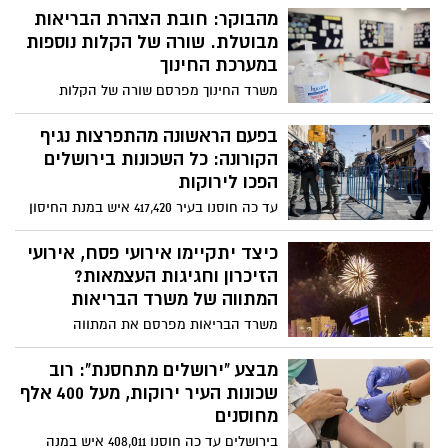
מותאם״
מהבוקר: חובת הצהרת הבריאות
מבוטלת. שורה של הקלות נוספות
במערכת החינוך
משרד החינוך מפרסם שורה של הקלות
נוספות במתווה ההפעלה של המערכת. בתוך
כך, תוקנו התקנות הנוגעות להפעלת מערכת
בפעם הראשונה מהתפרצות נגיף
החינוך
הקורונה: כל השכונות בירושלים
הפכו לירוקות
עד כה חוסנו בעיר 417,420 איש במנת החיסון
הראשונה ו-357,765 במנה השנייה. עוד עולה
מהנתונים כי 77% מפוטנציאל המתחסנים
כיצד יתקיימו אירועי פסח, אירועי
חוסנו במנה הראשונה ו-66% מפוטנציאל
הזיכרון וחגיגות העצמאות?
המתחסנים חוסנו במנה השנייה
המתווה של משרד הבריאות
משרד הבריאות מפרסם את המתווה
וההגבלות לחגים, וקובע כללים לקיום תפילות
חג הפסח, ברכת הכהנים בכותל, אירועי ימי
מבצע "ירושלים מתחסנת": רוב
הזיכרון והעצמאות. כך זה הולך להראות
שכונות העיר ירוקות, מעל 400 אלף
מחוסנים
בירושלים עד כה חוסנו 408,011 איש במנה