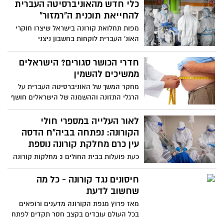
חולים מאוחדת במחוז ירושלים נערכת לקראת
כלי חדש מהאוניברסיטה העברית
חיסוני הקורונה בירושלים והסביבה
להחייאת תוכנית ה"רמזור"
מפות תחלואת קורונה בישראל שיצרו חוקרי
האונ' העברית לוקחות בחשבון ניצני
התפרצות, "נקודות חמות" והתאוששות
מהקורונה
חדרי הכושר סגורים? הישראלים
ממשיכים להשמין
מחקר המשך של האוניברסיטה העברית על
הרגלי התזונה וההשמנה של הישראלים חושף
כי 60% דיווחו כי העלו במשקלם עד כה,
מחצית מהם העלו כ-3.5 ק"ג בממוצע. ד"ר
לאור העלייה במספרי חולי
חורש דור-חיים, מראשי המחקר: "התוצאה
הקורונה: נפתחה בביה"ח הדסה
שמתקבלת היא נזק בלתי הפיך לבריאות
עין כרם מחלקת קורונה נוספת
הציבור"
כעת פועלות בבית החולים 3 מחלקות קורונה
ויחידת טיפול נמרץ אחת
חיסונים נגד קורונה - כל מה
שחשוב לדעת
מאז פרוץ מגפת הקורונה מדענים ורופאים
בכל העולם עובדים בקצב חסר תקדים לפתח