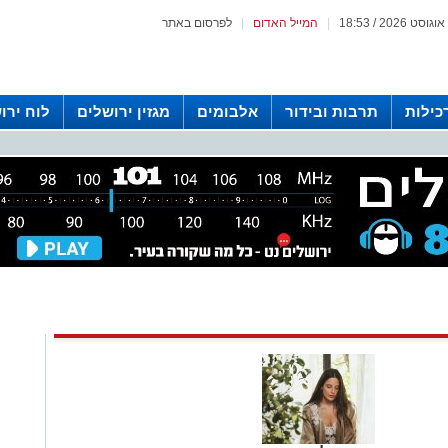
|
המייל האדום
|
לפרסום באתר
כילות
תרבות ובידור
אלבומים
מגזין ירושלים
לוח ירו
 רדיו ירושלים