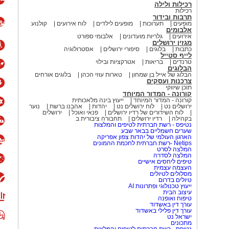
רכילות ולילה
רכילות
תרבות ובידור
מופעים
תערוכות
מופעים לילדים
לוח אירועים
קולנוע
אלבומים
אירועים
גלריות מועדונים
אלבומי ספורט
מגזין ירושלים
כתבות
בלוגים
סיפורי ירושלים
אסטרולוגיה
לייף סטייל
טרנדים
בריאות
אטרקציות ובילוי
הבלוגים
הבלוג של אייל בן שמחון
טארות עוזי הכהן
בלוגים אורחים
צרכנות ועסקים
תוכן שיווקי
קורונה - המדור המיוחד
קורונה - המדור המיוחד
ייעוץ בינה מלאכותית
ירושלים נט
לוח ירושלים נט
יהדות
אהבנו ברשת
נוער
לוח השידורים של רדיו ירושלים
פנאי ואוכל
ירושלים
בקהילה
רדיו ירושלים
תחבורה ציבורית ב
נטיפס - רשת חברתית לטיפים והמלצות
שערים חשמליים בבאר שבע
הארגון העולמי של יהדות צפון אפריקה
Netips -רשת חברתית לחכמת ההמונים
המלצה לסרט
המלצה לסדרה
טיפים ליחסים אישיים
העצמה עצמית
מסלולים לטיולים
טיולים בדרום
ייעוץ טכנולוגי ופתרונות AI
עיצוב הבית
טיפוח ואופנה
עורך דין באשדוד
עורך דין פלילי באשדוד
ישראל נט
מתכונים