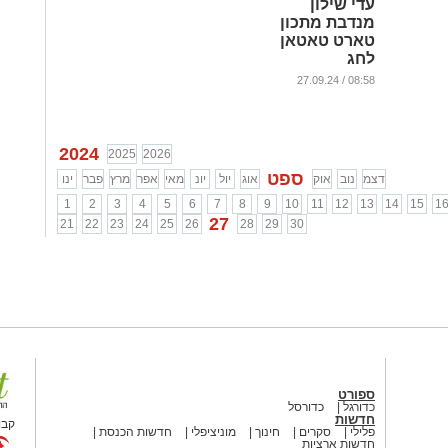
עדי שילון
מנדבת מתכון
טארט טאטאן
לחג
...
08:58 / 27.09.24
2024
2025
2026
ספט
דצמ
נוב
אוק
אוג
יול
יונ
מאי
אפר
מרץ
פבר
ינו
1
2
3
4
5
6
7
8
9
10
11
12
13
14
15
1
27
21
22
23
24
25
26
28
29
30
ספורט
כדורגל
כדורסל
חדשות
קבו
פלילי
סקרים
חינוך
מוניציפלי
חדשות הכנסת
חדשות ארציות