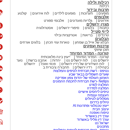
רכילות ולילה
רכילות
תרבות ובידור
מופעים
תערוכות
מופעים לילדים
לוח אירועים
קולנוע
אלבומים
אירועים
גלריות מועדונים
אלבומי ספורט
מגזין ירושלים
כתבות
בלוגים
סיפורי ירושלים
אסטרולוגיה
לייף סטייל
טרנדים
בריאות
אטרקציות ובילוי
הבלוגים
הבלוג של אייל בן שמחון
טארות עוזי הכהן
בלוגים אורחים
צרכנות ועסקים
תוכן שיווקי
קורונה - המדור המיוחד
קורונה - המדור המיוחד
ייעוץ בינה מלאכותית
ירושלים נט
לוח ירושלים נט
יהדות
אהבנו ברשת
נוער
לוח השידורים של רדיו ירושלים
פנאי ואוכל
ירושלים
בקהילה
רדיו ירושלים
תחבורה ציבורית ב
נטיפס - רשת חברתית לטיפים והמלצות
שערים חשמליים בבאר שבע
הארגון העולמי של יהדות צפון אפריקה
Netips -רשת חברתית לחכמת ההמונים
המלצה לסרט
המלצה לסדרה
טיפים ליחסים אישיים
העצמה עצמית
מסלולים לטיולים
טיולים בדרום
ייעוץ טכנולוגי ופתרונות AI
עיצוב הבית
טיפוח ואופנה
עורך דין באשדוד
עורך דין פלילי באשדוד
ישראל נט
מתכונים