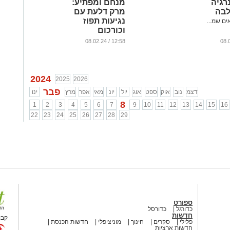
רגיה
מנחם ומפתיע:
בה
מרק דלעת עם
נגיעות תפוז
ים שמ...
וכורכום
...
12:58 / 08.02.24
2024
2025
2026
פבר
דצמ
נוב
אוק
ספט
אוג
יול
יונ
מאי
אפר
מרץ
ינו
8
1
2
3
4
5
6
7
9
10
11
12
13
14
15
16
22
23
24
25
26
27
28
29
ספורט
כדורגל
כדורסל
חדשות
קבו
פלילי
סקרים
חינוך
מוניציפלי
חדשות הכנסת
חדשות ארציות