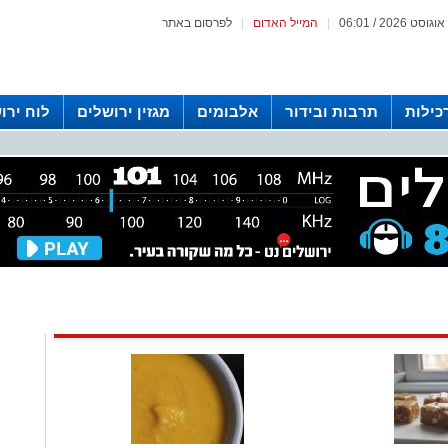
|
המייל האדום
|
לפרסום באתר
כילות
תרבות ובידור
אלבומים
מגזין ירושלים
לוח ירו
 רדיו ירושלים