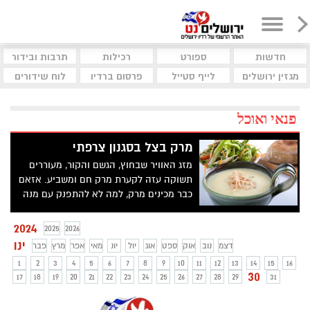
חדשות
ספורט
רכילות
תרבות ובידור
מגזין ירושלים
לייף סטייל
פרסום ברדיו
לוח שידורים
פנאי ואוכל
מרק בצל בסגנון צרפתי
מזג האוויר שבחוץ, הגשם והקור, מעוררים
תשוקה עזה לקערת מרק חם ומשביע. אזאם
כבר מכינים מרק, למה לא להתפנק עם מנה
מהבילה מהמטבח הצרפתי: מרק בצל שניתן
להכין בבית והתוצאה מושלמת וטעימה.
2024
2025
2026
באדיבות השף הראשי של קפה גרג, אלעד
ינו
דצמ
נוב
אוק
ספט
אוג
יול
יונ
מאי
אפר
מרץ
פבר
אמסלם
1
2
3
4
5
6
7
8
9
10
11
12
13
14
15
16
30
17
18
19
20
21
22
23
24
25
26
27
28
29
31