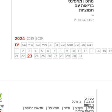
מתכון מאפינס
בריאות עם
חמוציות
...
14:27 / 23.01.24
2024
2025
2026
ינו
דצמ
נוב
אוק
ספט
אוג
יול
יונ
מאי
אפר
מרץ
פבר
1
2
3
4
5
6
7
8
9
10
11
12
13
14
15
1
23
21
22
24
25
26
27
28
29
30
31
ספורט
כדורגל
כדורסל
חדשות
קבו
פלילי
סקרים
חינוך
מוניציפלי
חדשות הכנסת
חדשות ארציות