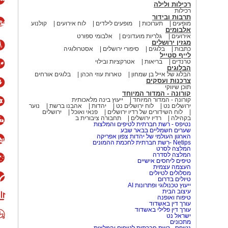
רכילות ולילה
רכילות
תרבות ובידור
מופעים
תערוכות
מופעים לילדים
לוח אירועים
קולנוע
אלבומים
אירועים
גלריות מועדונים
אלבומי ספורט
מגזין ירושלים
כתבות
בלוגים
סיפורי ירושלים
אסטרולוגיה
לייף סטייל
טרנדים
בריאות
אטרקציות ובילוי
הבלוגים
הבלוג של אייל בן שמחון
טארות עוזי הכהן
בלוגים אורחים
צרכנות ועסקים
תוכן שיווקי
קורונה - המדור המיוחד
קורונה - המדור המיוחד
ייעוץ בינה מלאכותית
ירושלים נט
לוח ירושלים נט
יהדות
אהבנו ברשת
נוער
לוח השידורים של רדיו ירושלים
פנאי ואוכל
ירושלים
בקהילה
רדיו ירושלים
תחבורה ציבורית ב
נטיפס - רשת חברתית לטיפים והמלצות
שערים חשמליים בבאר שבע
הארגון העולמי של יהדות צפון אפריקה
Netips -רשת חברתית לחכמת ההמונים
המלצה לסרט
המלצה לסדרה
טיפים ליחסים אישיים
העצמה עצמית
מסלולים לטיולים
טיולים בדרום
ייעוץ טכנולוגי ופתרונות AI
עיצוב הבית
טיפוח ואופנה
עורך דין באשדוד
עורך דין פלילי באשדוד
ישראל נט
מתכונים