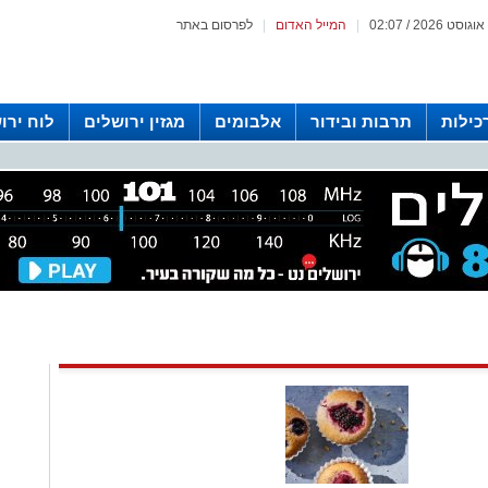
|
המייל האדום
|
לפרסום באתר
כילות
תרבות ובידור
אלבומים
מגזין ירושלים
לוח ירו
 רדיו ירושלים