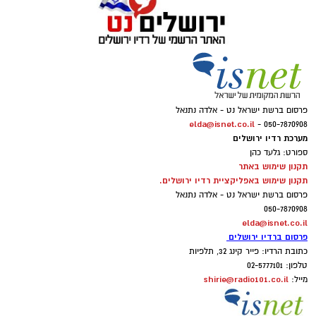
בבית במהלך כל השנה, שידרגה הקונדיטורית
של רשת קפה ביגה, שרית גז, שחושפת מתכון
מיוחד, טעים וקל, שינצל את כל שאריות
הפירות היבשים, האגוזים והשקדים שיש לכם
בבית.
פרסום ברשת ישראל נט - אלדה נתנאל
elda@isnet.co.il
050-7870908 -
מערכת רדיו ירושלים
ספורט: גלעד כהן
תקנון שימוש באתר
תקנון שימוש באפליקציית רדיו ירושלים.
פרסום ברשת ישראל נט - אלדה נתנאל
050-7870908
elda@isnet.co.il
פרסום ברדיו ירושלים
כתובת הרדיו: פייר קינג 32, תלפיות
טלפון: 02-5777101
shirie@radio101.co.il
מייל: