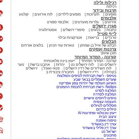
רכילות ולילה
רכילות
תרבות ובידור
מופעים
תערוכות
מופעים לילדים
לוח אירועים
קולנוע
אלבומים
אירועים
גלריות מועדונים
אלבומי ספורט
מגזין ירושלים
כתבות
בלוגים
סיפורי ירושלים
אסטרולוגיה
לייף סטייל
טרנדים
בריאות
אטרקציות ובילוי
הבלוגים
הבלוג של אייל בן שמחון
טארות עוזי הכהן
בלוגים אורחים
צרכנות ועסקים
תוכן שיווקי
קורונה - המדור המיוחד
קורונה - המדור המיוחד
ייעוץ בינה מלאכותית
ירושלים נט
לוח ירושלים נט
יהדות
אהבנו ברשת
נוער
לוח השידורים של רדיו ירושלים
פנאי ואוכל
ירושלים
בקהילה
רדיו ירושלים
תחבורה ציבורית ב
נטיפס - רשת חברתית לטיפים והמלצות
שערים חשמליים בבאר שבע
הארגון העולמי של יהדות צפון אפריקה
Netips -רשת חברתית לחכמת ההמונים
המלצה לסרט
המלצה לסדרה
טיפים ליחסים אישיים
העצמה עצמית
מסלולים לטיולים
טיולים בדרום
ייעוץ טכנולוגי ופתרונות AI
עיצוב הבית
טיפוח ואופנה
עורך דין באשדוד
עורך דין פלילי באשדוד
ישראל נט
מתכונים