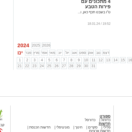
4 מתכונים עם
פירות הטבע
ט"ו בשבט תכף כאן, ו...
19:52 / 18.01.24
2024
2025
2026
ינו
דצמ
נוב
אוק
ספט
אוג
יול
יונ
מאי
אפר
מרץ
פבר
1
2
3
4
5
6
7
8
9
10
11
12
13
14
15
1
21
22
23
24
25
26
27
28
29
30
31
ספורט
כדורגל
כדורסל
חדשות
קבו
פלילי
סקרים
חינוך
מוניציפלי
חדשות הכנסת
חדשות ארציות