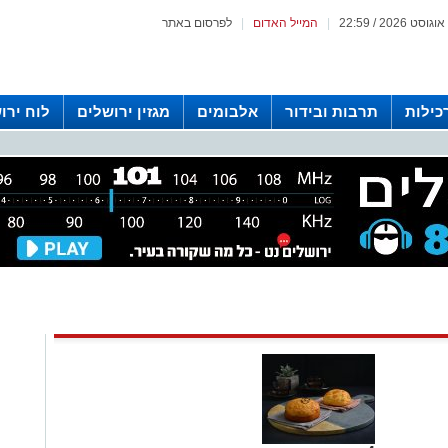
|
המייל האדום
|
לפרסום באתר
כילות
תרבות ובידור
אלבומים
מגזין ירושלים
לוח ירו
 רדיו ירושלים