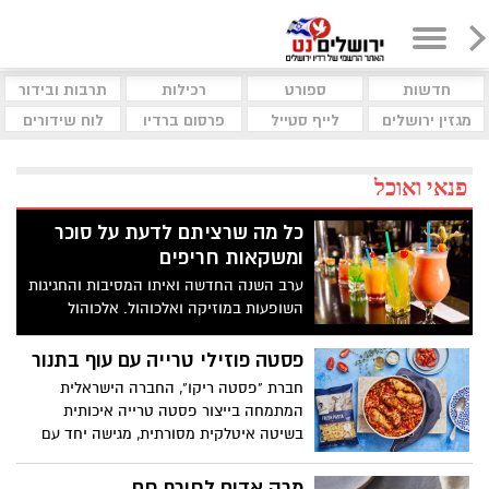
חדשות
ספורט
רכילות
תרבות ובידור
מגזין ירושלים
לייף סטייל
פרסום ברדיו
לוח שידורים
פנאי ואוכל
כל מה שרציתם לדעת על סוכר
ומשקאות חריפים
ערב השנה החדשה ואיתו המסיבות והחגיגות
השופעות במוזיקה ואלכוהול. אלכוהול
בצריכה מופרזת כשלעצמו יכול להיות מסוכן,
על אחת כמה וכמה עבור סוכרתיים. לקראת
פסטה פוזילי טרייה עם עוף בתנור
הספירה לאחור אספנו מספר טיפים שיסייעו
חברת "פסטה ריקו", החברה הישראלית
למי מכם שסובל מסוכרת להנות מהחגיגות
המתמחה בייצור פסטה טרייה איכותית
ולשמור על בטיחות ובריאות
בשיטה איטלקית מסורתית, מגישה יחד עם
בלוגר האוכל רון יוחננוב, מתכון מנצח
המתאים במיוחד לימי החורף הקרים: פסטה
מרק אדום לחורף חם