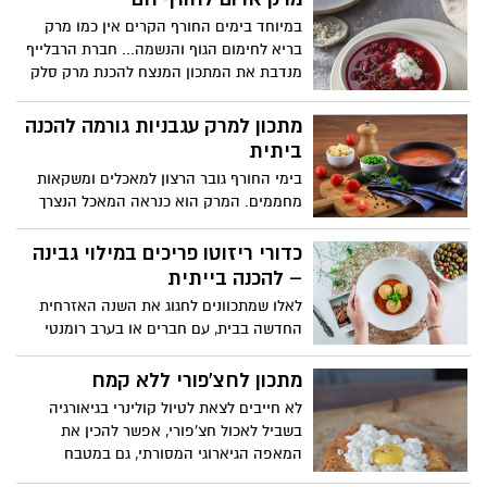
פוזילי טרייה עם עוף המוגשים בתבנית אחת
במיוחד בימים החורף הקרים אין כמו מרק
בתנור. השימוש במתכון בפסטה טרייה שלא
בריא לחימום הגוף והנשמה... חברת הרבלייף
צריך לבשל אותה קודם ובהכנה בתנור מקבלת
מנדבת את המתכון המנצח להכנת מרק סלק
מרקם מושלם וטעם מענג.
איכותי, מזין, טעים ובריא! מתוך ספר מתכוני
הבריאות: "מבשלים דרך חיים", הכולל כ-80
מתכון למרק עגבניות גורמה להכנה
מתכונים מגוונים על טהרת הבריאות עם פירוט
ביתית
ערכים תזונתיים.
בימי החורף גובר הרצון למאכלים ומשקאות
מחממים. המרק הוא כנראה המאכל הנצרך
ביותר בימי החורף הקרים. הוא תורם לתחושת
שובע ממושכת, מחמם ומזין את הגוף, מעשיר
כדורי ריזוטו פריכים במילוי גבינה
אותו בנוזלים, מהיר וקל להכנה. חברת
– להכנה בייתית
הרבלייף מציעה לחורף מרק עגבניות גורמה
לאלו שמתכוונים לחגוג את השנה האזרחית
להכנה ביתית, עשיר בסיבים תזונתיים
החדשה בבית, עם חברים או בערב רומנטי
וחלבונים המסייעים לתחושת שובע לאורך זמן
זוגי, השף הראשי של רשת קפה גרג – רון
רב. מתאים כארוחת ביניים, מנת פתיחה
סימן טוב, חושף מתכון חגיגי להכנת מאכל
מתכון לחצ'פורי ללא קמח
לארוחה או כארוחת לילה.
איטלקי: ארנצ'יני. מדובר בכדורי ריזוטו במילוי
לא חייבים לצאת לטיול קולינרי בגיאורגיה
גבינה, קלילים, טעימים, יפים להגשה -
בשביל לאכול חצ'פורי, אפשר להכין את
מהמטבח האיטלקי.
המאפה הגיארוגי המסורתי, גם במטבח
הביתי. חברת הרבלייף מעניקה מתכון בגרסה