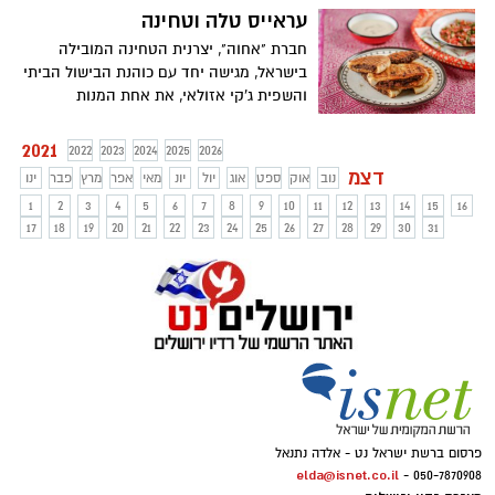
בריאותית: חצ'פורי ללא קמח ומועשר בחלבון.
עראייס טלה וטחינה
עכשיו אפשר ליהנות משילוב מושלם של בצק
חברת "אחוה", יצרנית הטחינה המובילה
פריך, ביצת עין וגבינות בארוחת בוקר, צהריים
בישראל, מגישה יחד עם כוהנת הבישול הביתי
או ערב.
והשפית ג'קי אזולאי, את אחת המנות
הנפוצות במזרח התיכון – פיתה במילוי בשר
משוחה בשמן, או בשפת העם – "עראייס".
2021
2022
2023
2024
2025
2026
מנה נפלאה, עשירה בטעמים ומפנקת, מוגשת
דצמ
נוב
אוק
ספט
אוג
יול
יונ
מאי
אפר
מרץ
פבר
ינו
לצד טחינה לבנה וסלט פלחי עגבניות וגבעולי
1
2
3
4
5
6
7
8
9
10
11
12
13
14
15
16
בצל ירוק טריים.
17
18
19
20
21
22
23
24
25
26
27
28
29
30
31
פרסום ברשת ישראל נט - אלדה נתנאל
elda@isnet.co.il
050-7870908 -