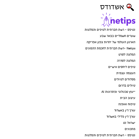
נטיפס - רשת חברתית לטיפים והמלצות
שערים חשמליים בבאר שבע
הארגון העולמי של יהדות צפון אפריקה
Netips -רשת חברתית לחכמת ההמונים
המלצה לסרט
המלצה לסדרה
טיפים ליחסים אישיים
העצמה עצמית
מסלולים לטיולים
טיולים בדרום
ייעוץ טכנולוגי ופתרונות AI
עיצוב הבית
טיפוח ואופנה
עורך דין באשדוד
עורך דין פלילי באשדוד
ישראל נט
מתכונים
נטיפס - רשת חברתית לטיפים והמלצות