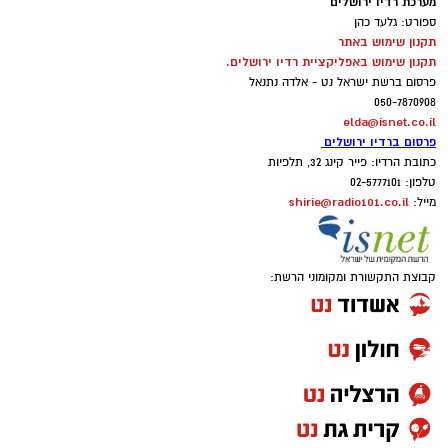
מערכת רדיו ירושלים
ספורט: גלעד כהן
תקנון שימוש באתר
תקנון שימוש באפליקציית רדיו ירושלים.
פרסום ברשת ישראל נט - אלדה נתנאל
050-7870908
elda@isnet.co.il
פרסום ברדיו ירושלים
כתובת הרדיו: פייר קינג 32, תלפיות
טלפון: 02-5777101
shirie@radio101.co.il
מייל:
קבוצת התקשורת ומקומוני הרשת: