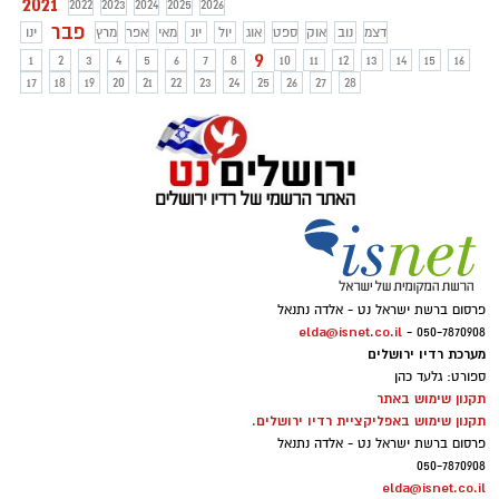
2021
2022
2023
2024
2025
2026
פבר
דצמ
נוב
אוק
ספט
אוג
יול
יונ
מאי
אפר
מרץ
ינו
9
1
2
3
4
5
6
7
8
10
11
12
13
14
15
16
17
18
19
20
21
22
23
24
25
26
27
28
פרסום ברשת ישראל נט - אלדה נתנאל
elda@isnet.co.il
050-7870908 -
מערכת רדיו ירושלים
ספורט: גלעד כהן
תקנון שימוש באתר
תקנון שימוש באפליקציית רדיו ירושלים.
פרסום ברשת ישראל נט - אלדה נתנאל
050-7870908
elda@isnet.co.il