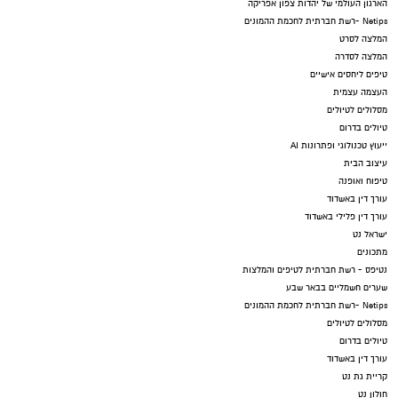
הארגון העולמי של יהדות צפון אפריקה
Netips -רשת חברתית לחכמת ההמונים
המלצה לסרט
המלצה לסדרה
טיפים ליחסים אישיים
העצמה עצמית
מסלולים לטיולים
טיולים בדרום
ייעוץ טכנולוגי ופתרונות AI
עיצוב הבית
טיפוח ואופנה
עורך דין באשדוד
עורך דין פלילי באשדוד
ישראל נט
מתכונים
נטיפס - רשת חברתית לטיפים והמלצות
שערים חשמליים בבאר שבע
Netips -רשת חברתית לחכמת ההמונים
מסלולים לטיולים
טיולים בדרום
עורך דין באשדוד
קריית גת נט
חולון נט