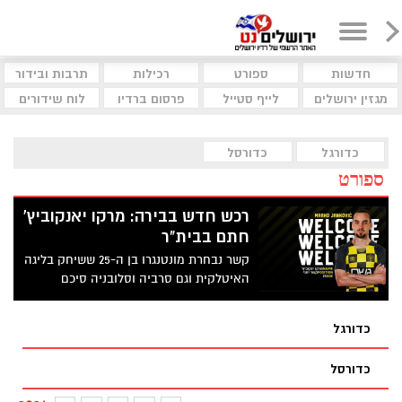
חדשות
ספורט
רכילות
תרבות ובידור
מגזין ירושלים
לייף סטייל
פרסום ברדיו
לוח שידורים
כדורגל
כדורסל
ספורט
רכש חדש בבירה: מרקו יאנקוביץ'
חתם בבית"ר
קשר נבחרת מונטנגרו בן ה-25 ששיחק בליגה
האיטלקית וגם סרביה וסלובניה סיכם
לשנתיים וחצי בבירה
כדורגל
כדורסל