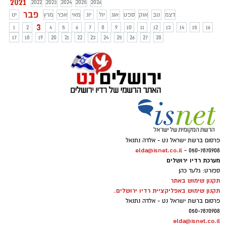
2021
2022
2023
2024
2025
2026
פבר
דצמ
נוב
אוק
ספט
אוג
יול
יונ
מאי
אפר
מרץ
ינו
3
1
2
4
5
6
7
8
9
10
11
12
13
14
15
16
17
18
19
20
21
22
23
24
25
26
27
28
פרסום ברשת ישראל נט - אלדה נתנאל
elda@isnet.co.il
050-7870908 -
מערכת רדיו ירושלים
ספורט: גלעד כהן
תקנון שימוש באתר
תקנון שימוש באפליקציית רדיו ירושלים.
פרסום ברשת ישראל נט - אלדה נתנאל
050-7870908
elda@isnet.co.il