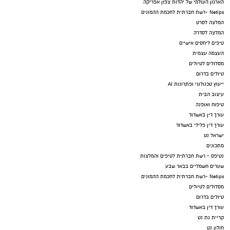
הארגון העולמי של יהדות צפון אפריקה
Netips -רשת חברתית לחכמת ההמונים
המלצה לסרט
המלצה לסדרה
טיפים ליחסים אישיים
העצמה עצמית
מסלולים לטיולים
טיולים בדרום
ייעוץ טכנולוגי ופתרונות AI
עיצוב הבית
טיפוח ואופנה
עורך דין באשדוד
עורך דין פלילי באשדוד
ישראל נט
מתכונים
נטיפס - רשת חברתית לטיפים והמלצות
שערים חשמליים בבאר שבע
Netips -רשת חברתית לחכמת ההמונים
מסלולים לטיולים
טיולים בדרום
עורך דין באשדוד
קריית גת נט
חולון נט