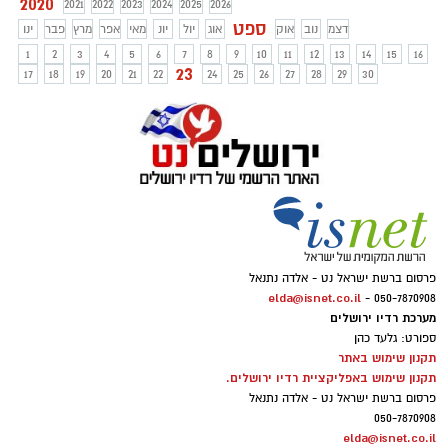
2020
2021
2022
2023
2024
2025
2026
ספט
דצמ
נוב
אוק
אוג
יול
יונ
מאי
אפר
מרץ
פבר
ינו
1
2
3
4
5
6
7
8
9
10
11
12
13
14
15
16
23
17
18
19
20
21
22
24
25
26
27
28
29
30
פרסום ברשת ישראל נט - אלדה נתנאל
elda@isnet.co.il
050-7870908 -
מערכת רדיו ירושלים
ספורט: גלעד כהן
תקנון שימוש באתר
תקנון שימוש באפליקציית רדיו ירושלים.
פרסום ברשת ישראל נט - אלדה נתנאל
050-7870908
elda@isnet.co.il