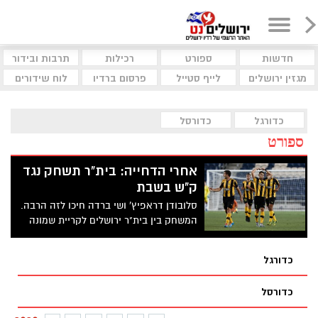
חדשות
ספורט
רכילות
תרבות ובידור
מגזין ירושלים
לייף סטייל
פרסום ברדיו
לוח שידורים
כדורגל
כדורסל
ספורט
אחרי הדחייה: בית"ר תשחק נגד
ק"ש בשבת
סלובודן דראפיץ' ושי ברדה חיכו לזה הרבה.
המשחק בין בית"ר ירושלים לקריית שמונה
יתקיים בשבת
כדורגל
כדורסל