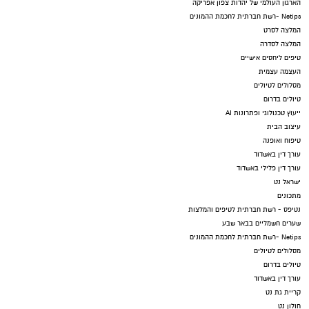
הארגון העולמי של יהדות צפון אפריקה
Netips -רשת חברתית לחכמת ההמונים
המלצה לסרט
המלצה לסדרה
טיפים ליחסים אישיים
העצמה עצמית
מסלולים לטיולים
טיולים בדרום
ייעוץ טכנולוגי ופתרונות AI
עיצוב הבית
טיפוח ואופנה
עורך דין באשדוד
עורך דין פלילי באשדוד
ישראל נט
מתכונים
נטיפס - רשת חברתית לטיפים והמלצות
שערים חשמליים בבאר שבע
Netips -רשת חברתית לחכמת ההמונים
מסלולים לטיולים
טיולים בדרום
עורך דין באשדוד
קריית גת נט
חולון נט