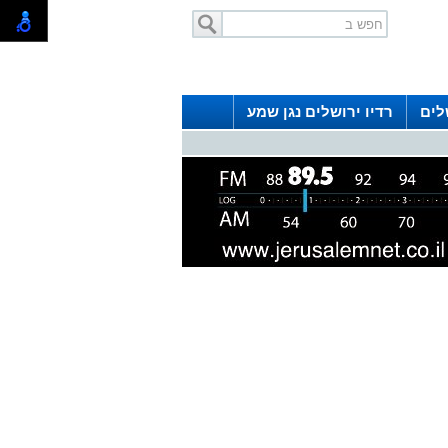
לים
רדיו ירושלים נגן שמע