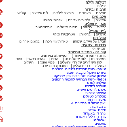
רכילות ולילה
רכילות
תרבות ובידור
מופעים
תערוכות
מופעים לילדים
לוח אירועים
קולנוע
אלבומים
אירועים
גלריות מועדונים
אלבומי ספורט
מגזין ירושלים
כתבות
בלוגים
סיפורי ירושלים
אסטרולוגיה
לייף סטייל
טרנדים
בריאות
אטרקציות ובילוי
הבלוגים
הבלוג של אייל בן שמחון
טארות עוזי הכהן
בלוגים אורחים
צרכנות ועסקים
תוכן שיווקי
קורונה - המדור המיוחד
קורונה - המדור המיוחד
הטמעת ai בארגונים
ירושלים נט
לוח ירושלים נט
יהדות
אהבנו ברשת
נוער
לוח השידורים של רדיו ירושלים
פנאי ואוכל
ירושלים
בקהילה
רדיו ירושלים
תחבורה ציבורית ב
נטיפס - רשת חברתית לטיפים והמלצות
שערים חשמליים בבאר שבע
הארגון העולמי של יהדות צפון אפריקה
Netips -רשת חברתית לחכמת ההמונים
המלצה לסרט
המלצה לסדרה
טיפים ליחסים אישיים
העצמה עצמית
מסלולים לטיולים
טיולים בדרום
ייעוץ טכנולוגי ופתרונות AI
עיצוב הבית
טיפוח ואופנה
עורך דין באשדוד
עורך דין פלילי באשדוד
ישראל נט
מתכונים