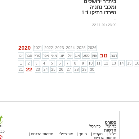
בית"ר ירושלים
ומכבי נתניה
נפרדו בתיקו 1:1
...
23:00 / 22.11.20
2020
2021
2022
2023
2024
2025
2026
נוב
דצמ
אוק
ספט
אוג
יול
יונ
מאי
אפר
מרץ
פבר
ינו
1
2
3
4
5
6
7
8
9
10
11
12
13
14
15
1
22
21
23
24
25
26
27
28
29
30
ספורט
כדורגל
כדורסל
חדשות
קבו
פלילי
סקרים
חינוך
מוניציפלי
חדשות הכנסת
חדשות ארציות