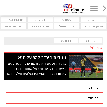
חדשות
ספורט
רכילות
תרבות ובידור
מגזין ירושלים
לייף סטייל
פרסום ברדיו
לוח שידורים
כדורגל
כדורסל
ספורט
1:1 בית בית"ר להפועל ת"א
בית"ר ירושלים המתחדשת ערכה ניסוי כלים
כאשר ירדן שועה ומיכאל אוחנה בהרכב.
למרות הרכב התקפי הירושלמים חילצו תיקו
בבלומפילד
כדורגל
כדורסל