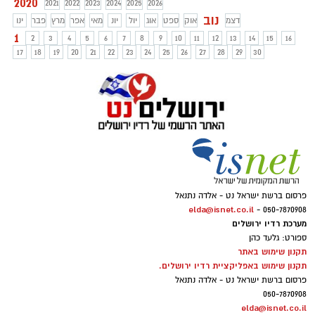
2020
2021
2022
2023
2024
2025
2026
נוב
דצמ
אוק
ספט
אוג
יול
יונ
מאי
אפר
מרץ
פבר
ינו
1
2
3
4
5
6
7
8
9
10
11
12
13
14
15
16
17
18
19
20
21
22
23
24
25
26
27
28
29
30
פרסום ברשת ישראל נט - אלדה נתנאל
elda@isnet.co.il
050-7870908 -
מערכת רדיו ירושלים
ספורט: גלעד כהן
תקנון שימוש באתר
תקנון שימוש באפליקציית רדיו ירושלים.
פרסום ברשת ישראל נט - אלדה נתנאל
050-7870908
elda@isnet.co.il