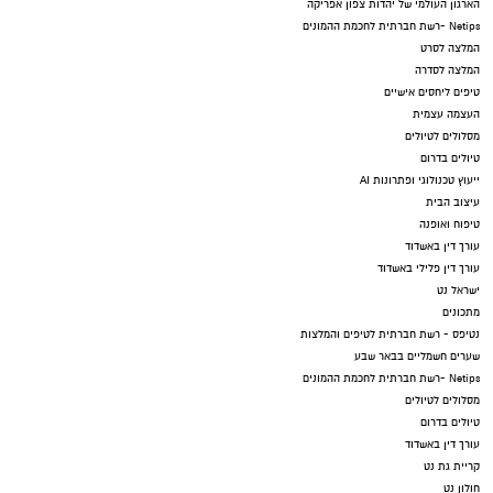
הארגון העולמי של יהדות צפון אפריקה
Netips -רשת חברתית לחכמת ההמונים
המלצה לסרט
המלצה לסדרה
טיפים ליחסים אישיים
העצמה עצמית
מסלולים לטיולים
טיולים בדרום
ייעוץ טכנולוגי ופתרונות AI
עיצוב הבית
טיפוח ואופנה
עורך דין באשדוד
עורך דין פלילי באשדוד
ישראל נט
מתכונים
נטיפס - רשת חברתית לטיפים והמלצות
שערים חשמליים בבאר שבע
Netips -רשת חברתית לחכמת ההמונים
מסלולים לטיולים
טיולים בדרום
עורך דין באשדוד
קריית גת נט
חולון נט