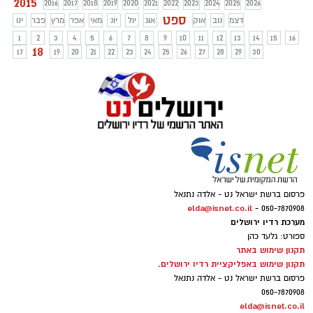
2015
2016
2017
2018
2019
2020
2021
2022
2023
2024
2025
2026
ספט
דצמ
נוב
אוק
אוג
יול
יונ
מאי
אפר
מרץ
פבר
ינו
1
2
3
4
5
6
7
8
9
10
11
12
13
14
15
16
18
17
19
20
21
22
23
24
25
26
27
28
29
30
פרסום ברשת ישראל נט - אלדה נתנאל
elda@isnet.co.il
050-7870908 -
מערכת רדיו ירושלים
ספורט: גלעד כהן
תקנון שימוש באתר
תקנון שימוש באפליקציית רדיו ירושלים.
פרסום ברשת ישראל נט - אלדה נתנאל
050-7870908
elda@isnet.co.il