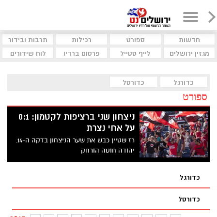
חדשות
ספורט
רכילות
תרבות ובידור
מגזין ירושלים
לייף סטייל
פרסום ברדיו
לוח שידורים
כדורגל
כדורסל
ספורט
ניצחון שני ברציפות לקטמון: 0:1
על אחי נצרת
רז שטיין כבש את שער הניצחון בדקה ה-14.
יהודה חוטה הורחק
כדורגל
כדורסל