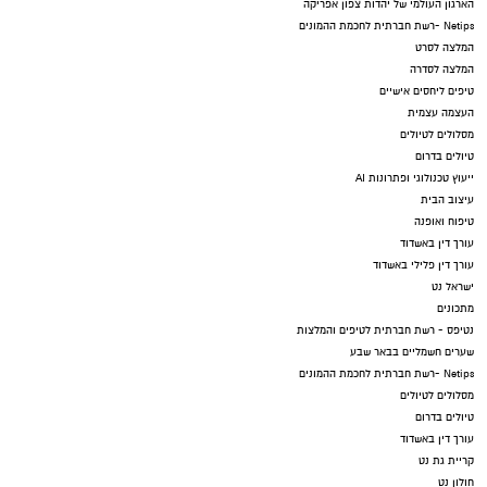
הארגון העולמי של יהדות צפון אפריקה
Netips -רשת חברתית לחכמת ההמונים
המלצה לסרט
המלצה לסדרה
טיפים ליחסים אישיים
העצמה עצמית
מסלולים לטיולים
טיולים בדרום
ייעוץ טכנולוגי ופתרונות AI
עיצוב הבית
טיפוח ואופנה
עורך דין באשדוד
עורך דין פלילי באשדוד
ישראל נט
מתכונים
נטיפס - רשת חברתית לטיפים והמלצות
שערים חשמליים בבאר שבע
Netips -רשת חברתית לחכמת ההמונים
מסלולים לטיולים
טיולים בדרום
עורך דין באשדוד
קריית גת נט
חולון נט