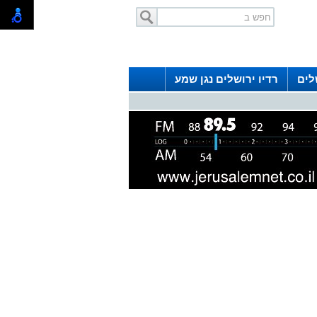
לים
רדיו ירושלים נגן שמע