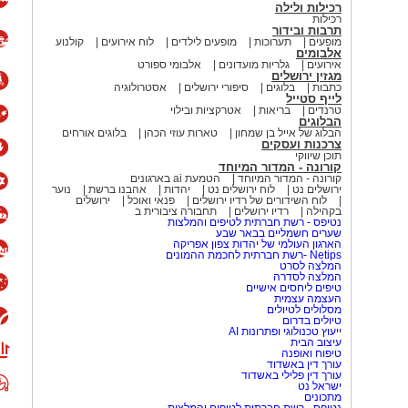
רכילות ולילה
רכילות
תרבות ובידור
מופעים
תערוכות
מופעים לילדים
לוח אירועים
קולנוע
אלבומים
אירועים
גלריות מועדונים
אלבומי ספורט
מגזין ירושלים
כתבות
בלוגים
סיפורי ירושלים
אסטרולוגיה
לייף סטייל
טרנדים
בריאות
אטרקציות ובילוי
הבלוגים
הבלוג של אייל בן שמחון
טארות עוזי הכהן
בלוגים אורחים
צרכנות ועסקים
תוכן שיווקי
קורונה - המדור המיוחד
קורונה - המדור המיוחד
הטמעת ai בארגונים
ירושלים נט
לוח ירושלים נט
יהדות
אהבנו ברשת
נוער
לוח השידורים של רדיו ירושלים
פנאי ואוכל
ירושלים
בקהילה
רדיו ירושלים
תחבורה ציבורית ב
נטיפס - רשת חברתית לטיפים והמלצות
שערים חשמליים בבאר שבע
הארגון העולמי של יהדות צפון אפריקה
Netips -רשת חברתית לחכמת ההמונים
המלצה לסרט
המלצה לסדרה
טיפים ליחסים אישיים
העצמה עצמית
מסלולים לטיולים
טיולים בדרום
ייעוץ טכנולוגי ופתרונות AI
עיצוב הבית
טיפוח ואופנה
עורך דין באשדוד
עורך דין פלילי באשדוד
ישראל נט
מתכונים