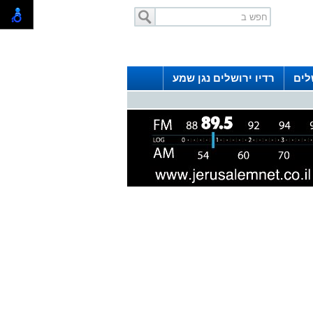
לים
רדיו ירושלים נגן שמע