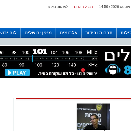
|
המייל האדום
|
לפרסום באתר
ילות
תרבות ובידור
אלבומים
מגזין ירושלים
לוח ירוש
 רדיו ירושלים