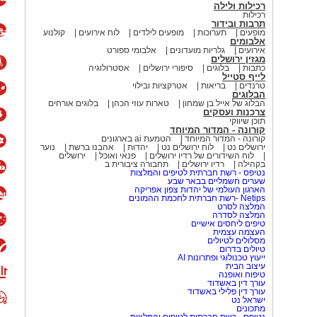
רכילות ולילה
רכילות
תרבות ובידור
מופעים
תערוכות
מופעים לילדים
לוח אירועים
קולנוע
אלבומים
אירועים
גלריות מועדונים
אלבומי ספורט
מגזין ירושלים
כתבות
בלוגים
סיפורי ירושלים
אסטרולוגיה
לייף סטייל
טרנדים
בריאות
אטרקציות ובילוי
הבלוגים
הבלוג של אייל בן שמחון
טארות עוזי הכהן
בלוגים אורחים
צרכנות ועסקים
תוכן שיווקי
קורונה - המדור המיוחד
קורונה - המדור המיוחד
הטמעת ai בארגונים
ירושלים נט
לוח ירושלים נט
יהדות
אהבנו ברשת
נוער
לוח השידורים של רדיו ירושלים
פנאי ואוכל
ירושלים
בקהילה
רדיו ירושלים
תחבורה ציבורית ב
נטיפס - רשת חברתית לטיפים והמלצות
שערים חשמליים בבאר שבע
הארגון העולמי של יהדות צפון אפריקה
Netips -רשת חברתית לחכמת ההמונים
המלצה לסרט
המלצה לסדרה
טיפים ליחסים אישיים
העצמה עצמית
מסלולים לטיולים
טיולים בדרום
ייעוץ טכנולוגי ופתרונות AI
עיצוב הבית
טיפוח ואופנה
עורך דין באשדוד
עורך דין פלילי באשדוד
ישראל נט
מתכונים