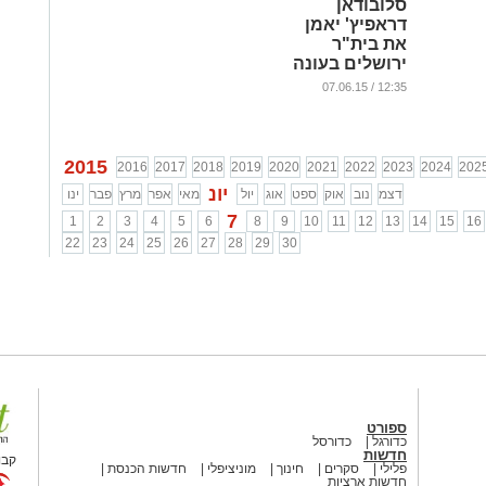
סלובודאן
דראפיץ' יאמן
את בית"ר
ירושלים בעונה
הבאה.
12:35 / 07.06.15
משקיעים
חדשים נמצאים
במו״מ לרכישת
הקבוצה
2015
2016
2017
2018
2019
2020
2021
2022
2023
2024
202
...
יונ
דצמ
נוב
אוק
ספט
אוג
יול
מאי
אפר
מרץ
פבר
ינו
7
1
2
3
4
5
6
8
9
10
11
12
13
14
15
16
22
23
24
25
26
27
28
29
30
ספורט
כדורגל
כדורסל
חדשות
קבו
פלילי
סקרים
חינוך
מוניציפלי
חדשות הכנסת
חדשות ארציות