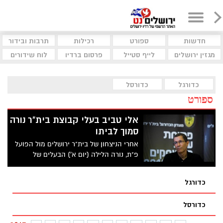
חדשות
ספורט
רכילות
תרבות ובידור
מגזין ירושלים
לייף סטייל
פרסום ברדיו
לוח שידורים
כדורגל
כדורסל
ספורט
אלי טביב בעלי קבוצת בית"ר נורה
סמוך לביתו
אחרי הניצחון של בית"ר ירושלים מול הפועל
פ"ת, נורה הלילה (יום א') הבעלים של
הירושלמית, אלי טביב. טביב נפגע מרסיס של
קליע בידו ופונה לבית החולים "מאיר"
כדורגל
בכפר-סבא
כדורסל