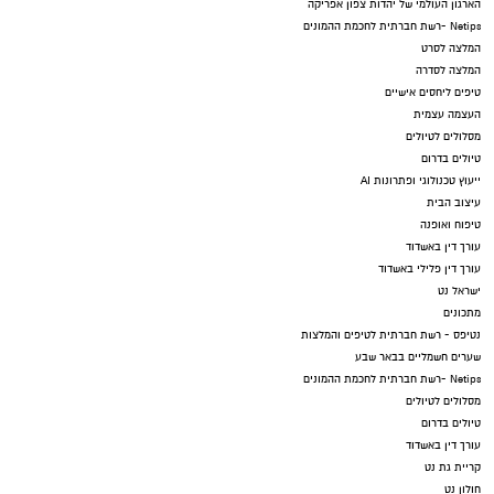
הארגון העולמי של יהדות צפון אפריקה
Netips -רשת חברתית לחכמת ההמונים
המלצה לסרט
המלצה לסדרה
טיפים ליחסים אישיים
העצמה עצמית
מסלולים לטיולים
טיולים בדרום
ייעוץ טכנולוגי ופתרונות AI
עיצוב הבית
טיפוח ואופנה
עורך דין באשדוד
עורך דין פלילי באשדוד
ישראל נט
מתכונים
נטיפס - רשת חברתית לטיפים והמלצות
שערים חשמליים בבאר שבע
Netips -רשת חברתית לחכמת ההמונים
מסלולים לטיולים
טיולים בדרום
עורך דין באשדוד
קריית גת נט
חולון נט