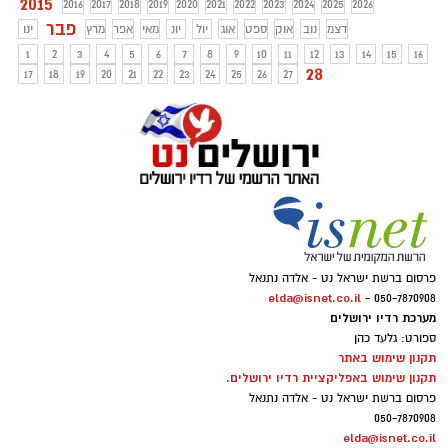
2015
2016
2017
2018
2019
2020
2021
2022
2023
2024
2025
2026
פבר
דצמ
נוב
אוק
ספט
אוג
יול
יונ
מאי
אפר
מרץ
ינו
1
2
3
4
5
6
7
8
9
10
11
12
13
14
15
16
28
17
18
19
20
21
22
23
24
25
26
27
פרסום ברשת ישראל נט - אלדה נתנאל
elda@isnet.co.il
050-7870908 -
מערכת רדיו ירושלים
ספורט: גלעד כהן
תקנון שימוש באתר
תקנון שימוש באפליקציית רדיו ירושלים.
פרסום ברשת ישראל נט - אלדה נתנאל
050-7870908
elda@isnet.co.il