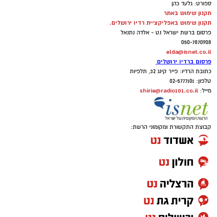
ספורט: גלעד כהן
תקנון שימוש באתר
תקנון שימוש באפליקציית רדיו ירושלים.
פרסום ברשת ישראל נט - אלדה נתנאל
050-7870908
elda@isnet.co.il
פרסום ברדיו ירושלים
כתובת הרדיו: פייר קינג 32, תלפיות
טלפון: 02-5777101
shirie@radio101.co.il
מייל:
קבוצת התקשורת ומקומוני הרשת: