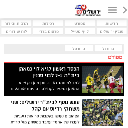
חדשות
ספורט
רכילות
תרבות ובידור
מגזין ירושלים
לייף סטייל
פרסום ברדיו
לוח שידורים
כדורגל
כדורסל
ספורט
הפסד ראשון לגיא לוי כמאמן
בית״ר: 2-1 לבני סכנין
צמד למוחמד גאדיר, חנן ממן רק צימק.
המאמן הפסיד לקבוצה בה פתח את העונה
עונש נוסף לבית״ר ירושלים: שני
משחקי רדיוס עם קהל
הצהובים נענשו בעקבות קריאות גזעניות
לעברו של אחמד עאבד במשחק מול קריית