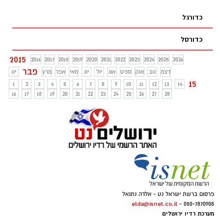
שמונה. הערב הם יארחו את סכנין למשחק
ללא קהל
כדורגל
כדורסל
2015
2016
2017
2018
2019
2020
2021
2022
2023
2024
2025
2026
פבר
דצמ
נוב
אוק
ספט
אוג
יול
יונ
מאי
אפר
מרץ
ינו
15
1
2
3
4
5
6
7
8
9
10
11
12
13
14
16
17
18
19
20
21
22
23
24
25
26
27
28
פרסום ברשת ישראל נט - אלדה נתנאל
elda@isnet.co.il
050-7870908 -
מערכת רדיו ירושלים