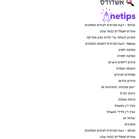
נטיפס - רשת חברתית לטיפים והמלצות
שערים חשמליים בבאר שבע
הארגון העולמי של יהדות צפון אפריקה
Netips -רשת חברתית לחכמת ההמונים
המלצה לסרט
המלצה לסדרה
טיפים ליחסים אישיים
העצמה עצמית
מסלולים לטיולים
טיולים בדרום
ייעוץ טכנולוגי ופתרונות AI
עיצוב הבית
טיפוח ואופנה
עורך דין באשדוד
עורך דין פלילי באשדוד
ישראל נט
מתכונים
נטיפס - רשת חברתית לטיפים והמלצות
שערים חשמליים בבאר שבע